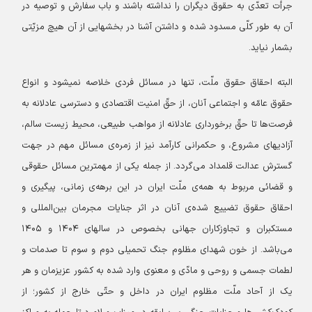
جرأت تعدّی به حقوق دیگران را نداشته باشند و باب سفارش و توصیه در
آن به طور کلّی مسدود شده و داشتن آشنا در بخشهایی از آن هیچ مزیّتی
بشمار نیاید.
البته احقاق حقوق ملّت، تنها در مسائل فردی خلاصه نمیشود و انواع
حقوق عامّه و اجتماعی آنان، از حقّ امنیت اقتصادی و دسترسی عادلانه به
فرصت‌ها تا حقّ برخورداری عادلانه از مواهب طبیعی، محیط زیست سالم،
آزادیهای مشروع، و حکمرانی کارآمد نیز از زمره‌ی مسائل مهم در جهت
گسترش عدالت قلمداد می‌گردد.
از جمله یکی از مهمترین مسائل حقوقی
و قضائی مربوط به همه‌ی ملّت ایران در این برهه‌ی زمانی، پیگیری و
احقاق حقوق تضییع شده‌ی آنان در اثر جنایات مجرمان بین‌المللی و
مستکبران و تجاوزکاران جهانی بخصوص در سالهای ۱۴۰۴ و ۱۴۰۵
می‌باشد.
از خون شهدای مظلوم جنگ تحمیلی دوم و سوم تا صدمات و
لطمات جسمی و روحی و مادّی و معنوی وارد شده به کشور عزیزمان و هر
یک از آحاد ملّت مظلوم ایران در داخل و حتّی خارج از کشور؛ از