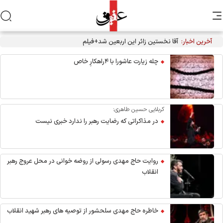
آخرین اخبار:
آقا نخستین زائر این اربعین شد+فیلم
چله زیارت عاشورا با ۴راهکارِ خاص
کربلایی حسین طاهری:
در مذاکراتی که رضایت رهبر را ندارد خبری نیست
روایت حاج مهدی رسولی از روضه خوانی در محل عروج رهبر
انقلاب
خاطره حاج مهدی سلحشور از توصیه های رهبر شهید انقلاب