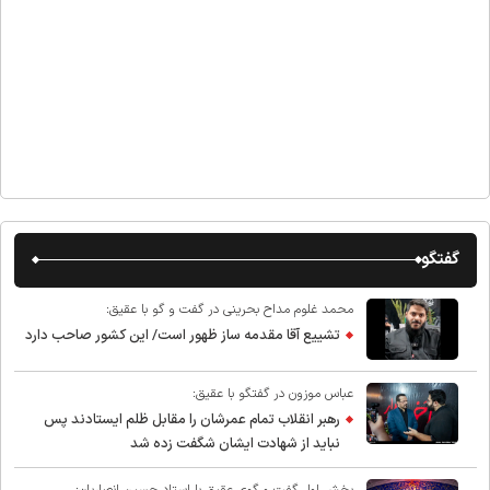
گفتگو
محمد غلوم مداح بحرینی در گفت و گو با عقیق:
تشییع آقا مقدمه ساز ظهور است/ این کشور صاحب دارد
عباس موزون در گفتگو با عقیق:
رهبر انقلاب تمام عمرشان را مقابل ظلم ایستادند پس
نباید از شهادت ایشان شگفت زده شد
بخش اول گفت و گوی عقیق با استاد حسین انصاریان: