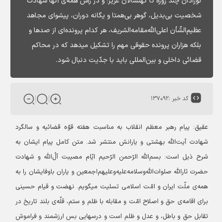
نوزادان چند روزه تا کهنسالان عزیز؛ و در رأس همه‌ی‌ آنها شهادت
شخصیت بی‌بدیل، گوهر بی‌همتا و یگانه دوران، پیشوای مجاهد
عظیم‌الشّأن اعلی‌الله‌مقامه‌الشریف، هر کدام پرونده‌ای از صدها و
بلکه هزاران پرونده حقوقی مهم را تشکیل میدهد که در محاکم
قضائی داخلی و بین‌المللی باید با جدّیت دنبال شود.
کد خبر :
۱۳۷۰۹۲
عقیق:
پیام رهبر معظم انقلاب به مناسبت هفته قوّه قضائیه و سالگرد
شهادت آیت‌الله بهشتی و یارانش منتشر شد.
متن کامل پیام ایشان به
شرح ذیل است:
بسم‌الله الرّحمن الرّحیم
ایّام مصیبت آلُ‌الله و شهادت
حضرت ثارالله صلوات‌الله‌وسلامه‌علیه‌وعلیهم‌اجمعین و یاران باوفایشان را به
همه‌ی ملّت ایران و امّت اسلامی تسلیت میگویم.
نهضت و قیام حسینی
برای اقامه‌ی حق و اصلاح امّت و مقابله با ظلم و ستم، قلّه‌ی بلند تاریخ در
تقابل حق و باطل، و عدل و ظلم است و درسهایی بس ارزشمند و فراموش