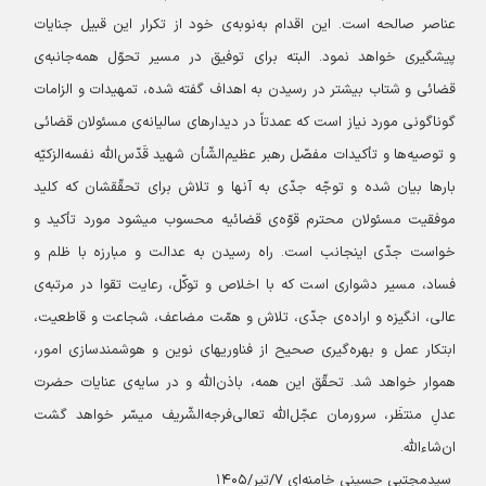
عناصر صالحه است. این اقدام به‌نوبه‌ی خود از تکرار این قبیل جنایات
پیشگیری خواهد نمود.
البته برای توفیق در مسیر تحوّل همه‌جانبه‌ی
قضائی و شتاب بیشتر در رسیدن به اهداف گفته شده، تمهیدات و الزامات
گوناگونی مورد نیاز است که عمدتاً در دیدارهای سالیانه‌ی مسئولان قضائی
و توصیه‌ها و تأکیدات مفصّل رهبر عظیم‌الشّأن شهید قَدّس‌الله نفسه‌الزکیّه
بارها بیان شده و توجّه جدّی به آنها و تلاش برای تحقّقشان که کلید
موفقیت مسئولان محترم قوّه‌ی قضائیه محسوب میشود مورد تأکید و
خواست جدّی اینجانب است.
راه رسیدن به عدالت و مبارزه با ظلم و
فساد، مسیر دشواری است که با اخلاص و توکّل، رعایت تقوا در مرتبه‌ی
عالی، انگیزه و اراده‌ی جدّی، تلاش و همّت مضاعف، شجاعت و قاطعیت،
ابتکار عمل و بهره‌گیری صحیح از فناوریهای نوین و هوشمندسازی امور،
هموار خواهد شد. تحقّق این همه، باذن‌الله و در سایه‌ی عنایات حضرت
عدلِ منتظَر، سرورمان عجّل‌الله تعالی‌فرجه‌الشّریف میسّر خواهد گشت
ان‌شاءالله.
سیدمجتبی حسینی خامنه‌ای
۷/تیر/۱۴۰۵