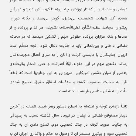
کودک‌کشی‌ها و جنایات جنگی بی‌سابقه در میناب و لامِرد تا حمله به مراکز
درمانی و خدماتی؛ از کشتار نوزادان چند روزه تا کهنسالان عزیز؛ و در رأس
همه‌ی‌ آنها شهادت شخصیت بی‌بدیل، گوهر بی‌همتا و یگانه دوران،
پیشوای مجاهد عظیم‌الشّأن اعلی‌الله‌مقامه‌الشریف، هر کدام پرونده‌ای از
صدها و بلکه هزاران پرونده حقوقی مهم را تشکیل میدهد که در محاکم
قضائی داخلی و بین‌المللی باید با جدّیت دنبال شود. آنچه مسلّم است
گریبان جنایتکاران را بایستی گرفت و آنان را به سزای اَعمال مجرمانه‌شان
رساند.
نکته‌ی مهم در این مقوله، اوّلاً اعترافات و حتی افتخار وقیحانه‌ی
بعضی از سران دشمن امریکایی، صهیونی به این جنایتها است که قطعاً
اقرار به جنایت محسوب گشته و مقدّمات احقاق حقوق تضییع شده‌ی
ملّت را به شکل مناسبی فراهم ساخته است.
ثانیاً لازمه‌ی توجّه و اهتمام به اجرای دستور رهبر شهید انقلاب در آخرین
دیدار مسئولان قضائی با ایشان در تیرماه سال گذشته نسبت به رسیدگی
به جنایات صورت گرفته در جنگ تحمیلی دوم، تسرّی دادن آن به جنگ
تحمیلی سوم و پیگیری مستمر آن تا وصول به حکم و واگذاری اجرای آن به