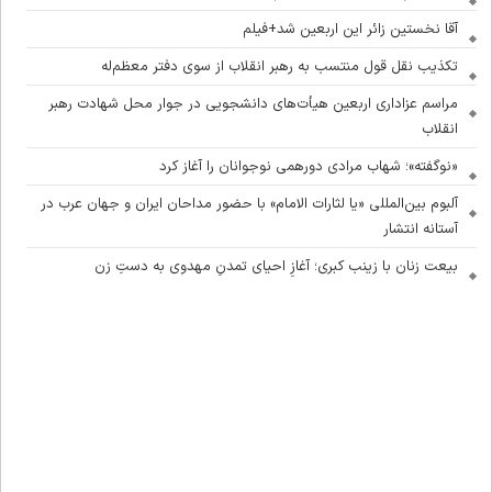
آقا نخستین زائر این اربعین شد+فیلم
تکذیب نقل قول منتسب به رهبر انقلاب از سوی دفتر معظم‌له
مراسم عزاداری اربعین هیأت‌های دانشجویی در جوار محل شهادت رهبر
انقلاب
«نوگفته»؛ شهاب مرادی دورهمی نوجوانان را آغاز کرد
آلبوم بین‌المللی «یا لثارات الامام» با حضور مداحان ایران و جهان عرب در
آستانه انتشار
بیعت زنان با زینب کبری؛ آغازِ احیای تمدنِ مهدوی به دستِ زن