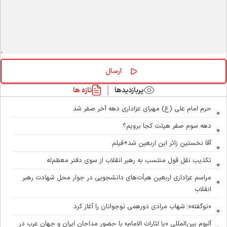
پربازدیدها
تازه ها
حرم امام علی (ع) مهیای عزاداری دهه آخر صفر شد
دهه سوم صفر هیئت کجا برویم؟
آقا نخستین زائر این اربعین شد+فیلم
تکذیب نقل قول منتسب به رهبر انقلاب از سوی دفتر معظم‌له
مراسم عزاداری اربعین هیأت‌های دانشجویی در جوار محل شهادت رهبر
انقلاب
«نوگفته»؛ شهاب مرادی دورهمی نوجوانان را آغاز کرد
آلبوم بین‌المللی «یا لثارات الامام» با حضور مداحان ایران و جهان عرب در