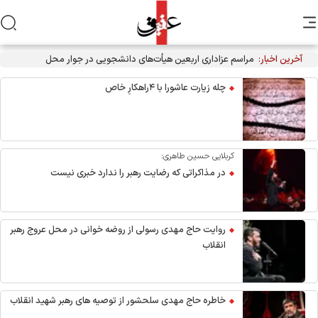
آخرین اخبار:
مراسم عزاداری اربعین هیأت‌های دانشجویی در جوار محل شهادت
رهبر انقلاب
چله زیارت عاشورا با ۴راهکارِ خاص
کربلایی حسین طاهری:
در مذاکراتی که رضایت رهبر را ندارد خبری نیست
روایت حاج مهدی رسولی از روضه خوانی در محل عروج رهبر
انقلاب
خاطره حاج مهدی سلحشور از توصیه های رهبر شهید انقلاب