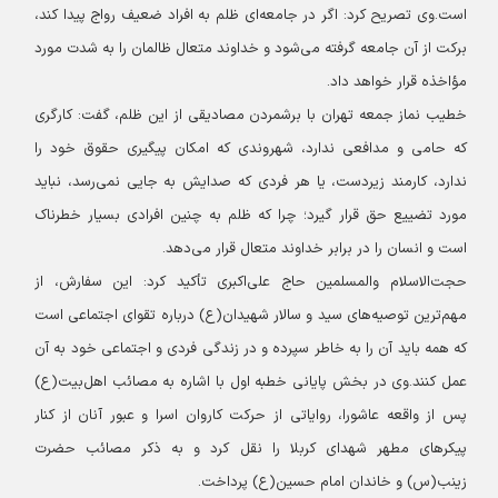
است.
وی تصریح کرد: اگر در جامعه‌ای ظلم به افراد ضعیف رواج پیدا کند،
برکت از آن جامعه گرفته می‌شود و خداوند متعال ظالمان را به شدت مورد
مؤاخذه قرار خواهد داد.
خطیب نماز جمعه تهران با برشمردن مصادیقی از این ظلم، گفت: کارگری
که حامی و مدافعی ندارد، شهروندی که امکان پیگیری حقوق خود را
ندارد، کارمند زیردست، یا هر فردی که صدایش به جایی نمی‌رسد، نباید
مورد تضییع حق قرار گیرد؛ چرا که ظلم به چنین افرادی بسیار خطرناک
است و انسان را در برابر خداوند متعال قرار می‌دهد.
حجت‌الاسلام والمسلمین حاج علی‌اکبری تأکید کرد: این سفارش، از
مهم‌ترین توصیه‌های سید و سالار شهیدان(ع) درباره تقوای اجتماعی است
که همه باید آن را به خاطر سپرده و در زندگی فردی و اجتماعی خود به آن
عمل کنند.
وی در بخش پایانی خطبه‌ اول با اشاره به مصائب اهل‌بیت(ع)
پس از واقعه عاشورا، روایاتی از حرکت کاروان اسرا و عبور آنان از کنار
پیکرهای مطهر شهدای کربلا را نقل کرد و به ذکر مصائب حضرت
زینب(س) و خاندان امام حسین(ع) پرداخت.