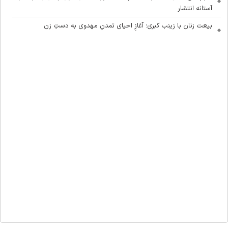
آستانه انتشار
بیعت زنان با زینب کبری؛ آغازِ احیای تمدنِ مهدوی به دستِ زن