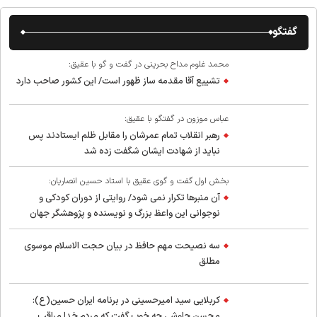
گفتگو
محمد غلوم مداح بحرینی در گفت و گو با عقیق:
تشییع آقا مقدمه ساز ظهور است/ این کشور صاحب دارد
عباس موزون در گفتگو با عقیق:
رهبر انقلاب تمام عمرشان را مقابل ظلم ایستادند پس
نباید از شهادت ایشان شگفت زده شد
بخش اول گفت و گوی عقیق با استاد حسین انصاریان:
آن منبرها تکرار نمی شود/ روایتی از دوران کودکی و
نوجوانی این واعظ بزرگ و نویسنده و پژوهشگر جهان
اسلام
سه نصیحت مهم حافظ در بیان حجت الاسلام موسوی
مطلق
کربلایی سید امیر‌حسینی در برنامه ایران حسین(ع):
محسن چاوشی چه خوب گفت که مردم خدا مراقب