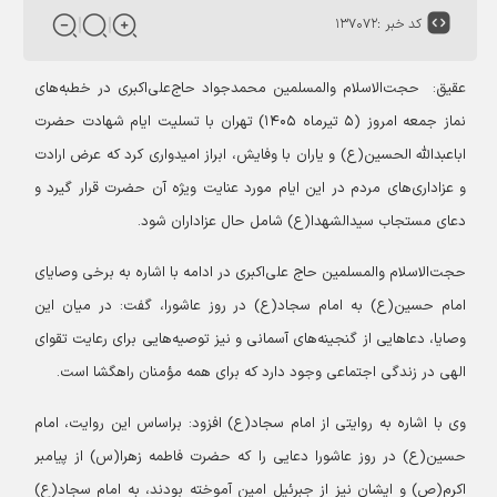
کد خبر :
۱۳۷۰۷۲
عقیق:
حجت‌الاسلام والمسلمین محمدجواد حاج‌علی‌اکبری در خطبه‌های
نماز جمعه امروز (۵ تیرماه ۱۴۰۵) تهران با تسلیت ایام شهادت حضرت
اباعبدالله الحسین(ع) و یاران با وفایش، ابراز امیدواری کرد که عرض ارادت
و عزاداری‌های مردم در این ایام مورد عنایت ویژه آن حضرت قرار گیرد و
دعای مستجاب سیدالشهدا(ع) شامل حال عزاداران شود.
حجت‌الاسلام والمسلمین حاج علی‌اکبری در ادامه با اشاره به برخی وصایای
امام حسین(ع) به امام سجاد(ع) در روز عاشورا، گفت: در میان این
وصایا، دعاهایی از گنجینه‌های آسمانی و نیز توصیه‌هایی برای رعایت تقوای
الهی در زندگی اجتماعی وجود دارد که برای همه مؤمنان راهگشا است.
وی با اشاره به روایتی از امام سجاد(ع) افزود: براساس این روایت، امام
حسین(ع) در روز عاشورا دعایی را که حضرت فاطمه زهرا(س) از پیامبر
اکرم(ص) و ایشان نیز از جبرئیل امین آموخته بودند، به امام سجاد(ع)