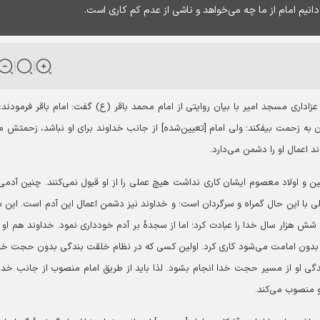
نیم امام از ما چه می‌خواهد و ناشی از عدم کم کاری است.
اداری مسجد امیر با بیان روایتی از امام محمد باقر (ع) گفت: امام باقر فرمودند:
ۀ عبادتی که خود را در آن به زحمت بیفکند؛ ولی امام [تعیین‌شده] از جانب خداوند برای او نباشد، زحمتش 
د اعمال او را دشمن می‌دارد.
منین و اولاد معصوم ایشان کاری نداشت هیچ عملی را از او قبول نمی‌کنند. چنین آدمی
ی با این حال گمراه و سرگردان است؛‌ و خداوند نیز دشمن اعمال این آدم است. این ب
ش هزار سال خدا را عبادت کرد؛ اما از سجدۀ بر آدم خودداری نمود. خداوند هم او را
د بدون امامت می‌شود کاری کرد. اولین کسی که در نظام خلقت بندگی بدون حجت خدا
گی او از مسیر حجت خدا انجام بشود. لذا باید از طریق امام منصوب از جانب خدا
و منصوب می‌کند.