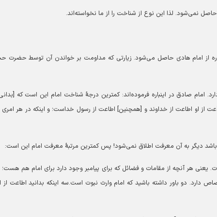
 نمی‌شود. لذا این نوع از شناخت را از ما نخواسته‌اند.
ادره از امام هادی حاصل می‌شود. زیارتی که مداومت بر خواندن آن توسط حضرت 
۳. معرفت حداقلی. امام معصوم یک معرفت حداقلی نیز دارد. امام صادق در این‎باره فرموده‌اند: کمترین درجۀ شناخت امام این است که [بد
طاعت از او اطاعت از خداوند و [همچنین] اطاعت از رسول خداست؛ و اینکه در هر امری ب
 معرفت اطلاق نمی‌شود! پس کم‎ترین مرتبۀ معرفت امام این است:
وت. یعنی هر آنچه از مقامات و فضائل که برای پیامبر وجود دارد برای امام هم هست؛‌ 
ص دارد. دو باور داشته باشید که امام وارث نبوت است.سه اینکه بدانید اطاعت از ا