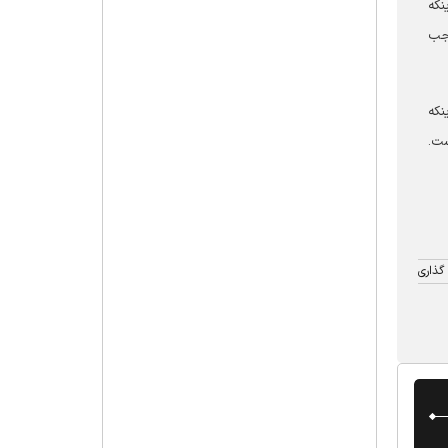
نکه
اجب
نکه
ست.
گذاری