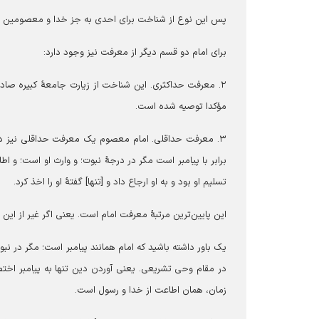
پس این نوع از شناخت ‌برای احدی به جز خدا و معصومین حاصل
برای امام دو قسم دیگر از معرفت نیز وجود دارد:
۲. معرفت حداکثری. این شناخت از زیارت جامعۀ کبیره ص
مؤکدا توصیه شده است.
برابر با پیامبر است مگر در درجۀ نبوت؛ و وارث او است؛ و ا
تسلیم او بود و به او ارجاع داد و [تنها] گفتۀ او را اخذ کرد.
این پایین‌ترین مرتبۀ معرفت امام است. یعنی اگر غیر از این باشد دیگر به آن
یک باور داشته باشید که امام همانند پیامبر است؛ مگر در نب
در مقام وحی تشریعی. یعنی آوردن دین تنها به پیامبر اختصا
زمان،‌ همان اطاعت از خدا و رسول است.