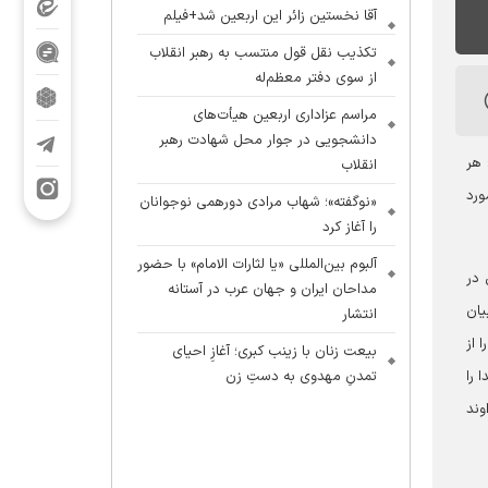
آقا نخستین زائر این اربعین شد+فیلم
تکذیب نقل قول منتسب به رهبر انقلاب
از سوی دفتر معظم‌له
مراسم عزاداری اربعین هیأت‌های
دانشجویی در جوار محل شهادت رهبر
 هر
انقلاب
مورد
«نوگفته»؛ شهاب مرادی دورهمی نوجوانان
را آغاز کرد
آلبوم بین‌المللی «یا لثارات الامام» با حضور
 در
مداحان ایران و جهان عرب در آستانه
یان
انتشار
 از
بیعت زنان با زینب کبری؛ آغازِ احیای
 را
تمدنِ مهدوی به دستِ زن
وند