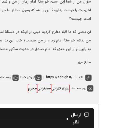
سؤال من از شما این است: خواستۀ امام زمان از من و شما چیس
اهل‌بیت را دوست بداریم؟ این را هم که رسول خدا از ما خواس
است چیست؟
آن بحثی که ما قبلا مطرح کردیم مبنی بر اینکه در مسئلۀ ا
من بدانم خواستۀ امام زمان از من چیست؟ خب این بد است ک
به پایین‌تر از این حدی که امام صادق در حدیث مذکور مش
منبع:مهر
گزارش خطا
پسندها
0
برچسب ها:
علوی تهرانی
سخنرانی
محرم
ارسال
نظر