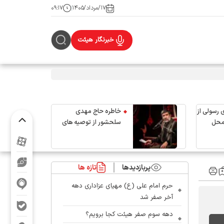
۱۷/مرداد/۱۴۰۵
۰۹:۱۷
خبرنگار هیئت
 رسولی از
خاطره حاج مهدی
محل
سلحشور از توصیه های
رهبر شهید انقلاب
پربازدیدها
تازه ها
حرم امام علی (ع) مهیای عزاداری دهه
آخر صفر شد
دهه سوم صفر هیئت کجا برویم؟