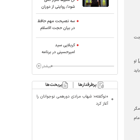
شود/ روایتی از دوران
کودکی و نوجوانی این
واعظ بزرگ و نویسنده و
سه نصیحت مهم حافظ
پژوهشگر جهان اسلام
در بیان حجت الاسلام
موسوی مطلق
حجت
کربلایی سید
امیر‌حسینی در برنامه
ایران حسین(ع):
انی] او
محسن چاوشی چه
بیشتر
اید
خوب گفت که مردم خدا
مراقب ماست/ مردم
پرطرفدارها
پربحث‌ها
دهن تفرقه افکنان بزنند
«نوگفته»؛ شهاب مرادی دورهمی نوجوانان را
آغاز کرد
مگر
مام