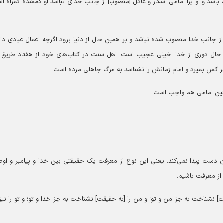
ت باشد و او پرا امامی آشکار و عادل [منصوب] از جانب خدای نباشد او گمشدۀ گمراه ا
از جانب خدا منصوب شده نباشد و بر همین حال از دنیا برود اگرچه اعمال عبادی دا
در حال دوری از خدا. خیلی عجیب است. اهل سنت در کتاب‌های خود از هفتاد طریق 
د: هر کس بمیرد و امام زمانش را نشناسد به مرگ جاهلی مرده است.
نین امامی هم واجب است.
ن دست پیدا نمی‌کند. یعنی این نوع از معرفت یک حقیقتی بین خدا و پیامبر و اوص
 از معرفت باشیم.
ت] نشناخت به جز من و تو؛ و من را [به حقیقت] نشناخت به جز خدا و تو؛ و تو را نیز 