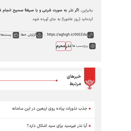
بنابراین،
اگر نذر به صورت شرعی و با صیغۀ صحیح انجام شده
کرده‌اید (روز عاشورا) به جای آورده شود.
گزارش خطا
پسندها
0
برچسب ها:
نذر
محرم
خبرهای
مرتبط
جذب نذورات پیاده روی اربعین در این سامانه
آیا نذر غیرسید برای سید اشکال دارد؟