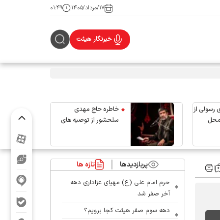
۱۷/مرداد/۱۴۰۵
۰۱:۴۹
خبرنگار هیئت
 رسولی از
خاطره حاج مهدی
محل
سلحشور از توصیه های
رهبر شهید انقلاب
پربازدیدها
تازه ها
حرم امام علی (ع) مهیای عزاداری دهه
آخر صفر شد
دهه سوم صفر هیئت کجا برویم؟