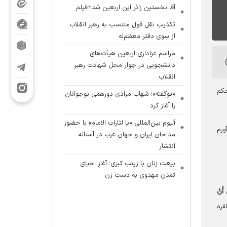
آقا نخستین زائر این اربعین شد+فیلم
تکذیب نقل قول منتسب به رهبر انقلاب
از سوی دفتر معظم‌له
مراسم عزاداری اربعین هیأت‌های
دانشجویی در جوار محل شهادت رهبر
انقلاب
حکم
«نوگفته»؛ شهاب مرادی دورهمی نوجوانان
را آغاز کرد
آلبوم بین‌المللی «یا لثارات الامام» با حضور
ورم
مداحان ایران و جهان عرب در آستانه
انتشار
بیعت زنان با زینب کبری؛ آغازِ احیای
تمدنِ مهدوی به دستِ زن
ّ أَنْ
فره