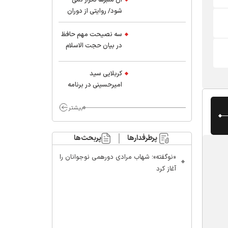
شود/ روایتی از دوران
کودکی و نوجوانی این
واعظ بزرگ و نویسنده و
سه نصیحت مهم حافظ
پژوهشگر جهان اسلام
در بیان حجت الاسلام
موسوی مطلق
کربلایی سید
امیر‌حسینی در برنامه
ایران حسین(ع):
محسن چاوشی چه
بیشتر
خوب گفت که مردم خدا
مراقب ماست/ مردم
پرطرفدارها
پربحث‌ها
دهن تفرقه افکنان بزنند
«نوگفته»؛ شهاب مرادی دورهمی نوجوانان را
آغاز کرد