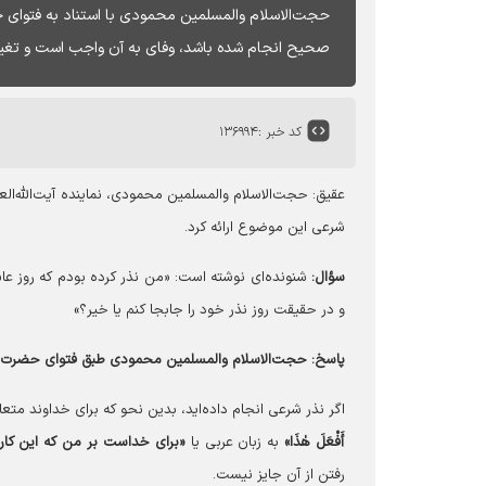
حجت‌الاسلام والمسلمین محمودی با استناد به فتوای ح
صحیح انجام شده باشد، وفای به آن واجب است و تغیی
کد خبر :
۱۳۶۹۹۴
عقیق: حجت‌الاسلام والمسلمین محمودی، نماینده آیت‌الله‌ال
شرعی این موضوع ارائه کرد.
سؤال:
شنونده‌ای نوشته است: «من نذر کرده بودم که روز عاشو
و در حقیقت روز نذر خود را جابجا کنم یا خیر؟»
پاسخ:
حجت‌الاسلام والمسلمین محمودی طبق فتوای حضرت آی
اگر نذر شرعی انجام داده‌اید، بدین نحو که برای خداوند متعا
أَفْعَلَ هٰذَا»
به زبان عربی یا
«برای خداست بر من که این کار 
رفتن از آن جایز نیست.