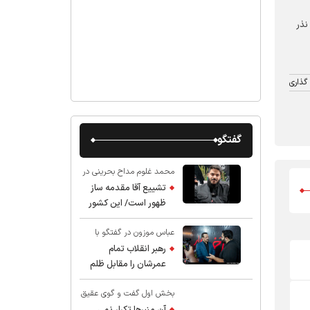
نذر
گذاری
گفتگو
محمد غلوم مداح بحرینی در
گفت و گو با عقیق:
تشییع آقا مقدمه ساز
ظهور است/ این کشور
صاحب دارد
عباس موزون در گفتگو با
عقیق:
رهبر انقلاب تمام
عمرشان را مقابل ظلم
ایستادند پس نباید از
بخش اول گفت و گوی عقیق
شهادت ایشان شگفت
با استاد حسین انصاریان:
زده شد
آن منبرها تکرار نمی