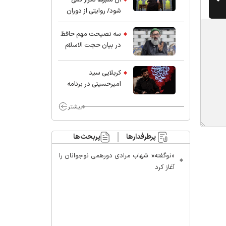
شود/ روایتی از دوران
کودکی و نوجوانی این
واعظ بزرگ و نویسنده و
سه نصیحت مهم حافظ
پژوهشگر جهان اسلام
در بیان حجت الاسلام
موسوی مطلق
کربلایی سید
امیر‌حسینی در برنامه
ایران حسین(ع):
محسن چاوشی چه
بیشتر
خوب گفت که مردم خدا
مراقب ماست/ مردم
پرطرفدارها
پربحث‌ها
دهن تفرقه افکنان بزنند
«نوگفته»؛ شهاب مرادی دورهمی نوجوانان را
آغاز کرد