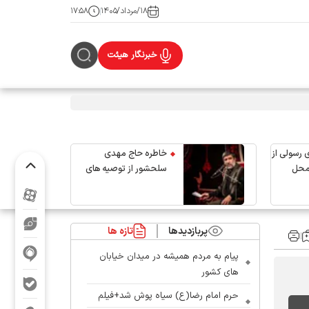
۱۸/مرداد/۱۴۰۵
۱۷:۵۸
خبرنگار هیئت
 رسولی از
خاطره حاج مهدی
محل
سلحشور از توصیه های
رهبر شهید انقلاب
پربازدیدها
تازه ها
پیام به مردم همیشه در میدان خیابان
های کشور
حرم امام رضا(ع) سیاه پوش شد+فیلم