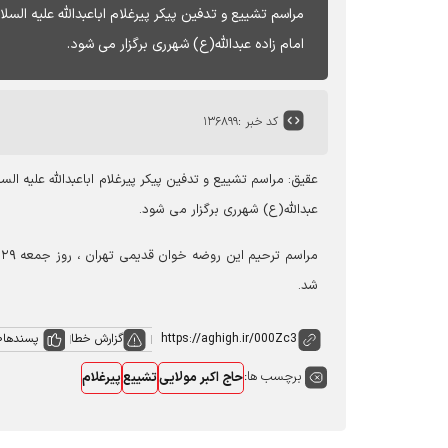
امام زاده عبدالله(ع) شهرری برگزار می شود.
کد خبر :
۱۳۶۸۹۹
عبدالله(ع) شهرری برگزار می شود.
شد.
گزارش خطا
پسندها
0
برچسب ها:
حاج اکبر مولایی
تشییع
پیرغلام