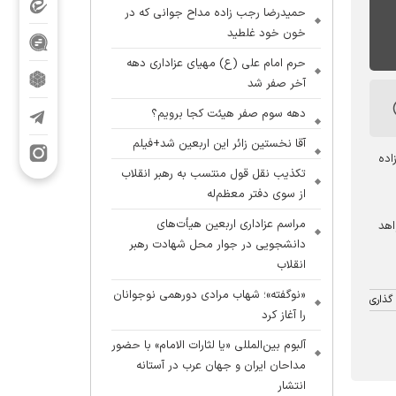
حمیدرضا رجب زاده مداح جوانی که در
خون خود غلطید
حرم امام علی (ع) مهیای عزاداری دهه
آخر صفر شد
دهه سوم صفر هیئت کجا برویم؟
آقا نخستین زائر این اربعین شد+فیلم
ستان مقدس امام زاده
تکذیب نقل قول منتسب به رهبر انقلاب
از سوی دفتر معظم‌له
مراسم عزاداری اربعین هیأت‌های
ران برگزار خواهد
دانشجویی در جوار محل شهادت رهبر
انقلاب
«نوگفته»؛ شهاب مرادی دورهمی نوجوانان
گذاری
را آغاز کرد
آلبوم بین‌المللی «یا لثارات الامام» با حضور
مداحان ایران و جهان عرب در آستانه
انتشار