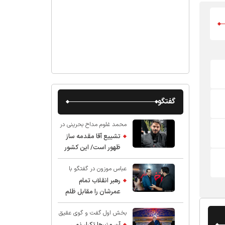
گفتگو
محمد غلوم مداح بحرینی در
گفت و گو با عقیق:
تشییع آقا مقدمه ساز
ظهور است/ این کشور
صاحب دارد
عباس موزون در گفتگو با
عقیق:
رهبر انقلاب تمام
عمرشان را مقابل ظلم
ایستادند پس نباید از
بخش اول گفت و گوی عقیق
شهادت ایشان شگفت
با استاد حسین انصاریان:
زده شد
آن منبرها تکرار نمی