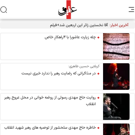
آخرین اخبار:
آقا نخستین زائر این اربعین شد+فیلم
چله زیارت عاشورا با ۴راهکارِ خاص
کربلایی حسین طاهری:
در مذاکراتی که رضایت رهبر را ندارد خبری نیست
روایت حاج مهدی رسولی از روضه خوانی در محل عروج رهبر
انقلاب
خاطره حاج مهدی سلحشور از توصیه های رهبر شهید انقلاب