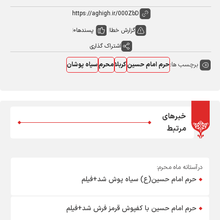
گزارش خطا
پسندها
0
اشتراک گذاری
برچسب ها:
حرم امام حسین
کربلا
محرم
سیاه پوشان
خبرهای
مرتبط
درآستانه ماه محرم:
حرم امام حسین(ع) سیاه پوش شد+فیلم
حرم امام حسین با کفپوش قرمز فرش شد+فیلم