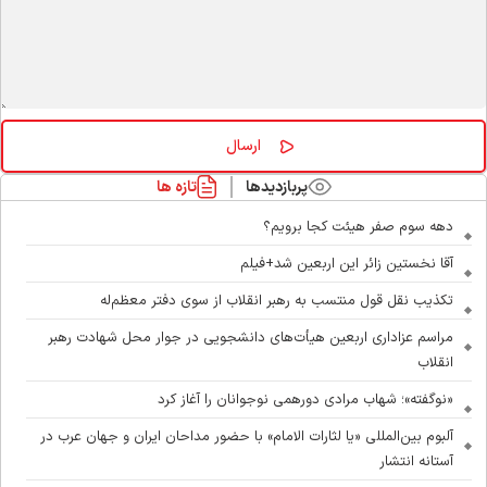
پربازدیدها
تازه ها
دهه سوم صفر هیئت کجا برویم؟
آقا نخستین زائر این اربعین شد+فیلم
تکذیب نقل قول منتسب به رهبر انقلاب از سوی دفتر معظم‌له
مراسم عزاداری اربعین هیأت‌های دانشجویی در جوار محل شهادت رهبر
انقلاب
«نوگفته»؛ شهاب مرادی دورهمی نوجوانان را آغاز کرد
آلبوم بین‌المللی «یا لثارات الامام» با حضور مداحان ایران و جهان عرب در
آستانه انتشار