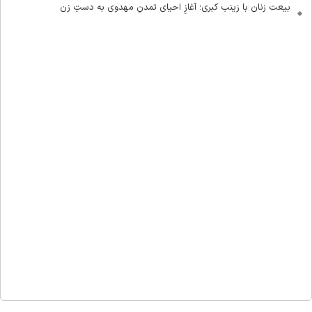
بیعت زنان با زینب کبری؛ آغازِ احیای تمدنِ مهدوی به دستِ زن