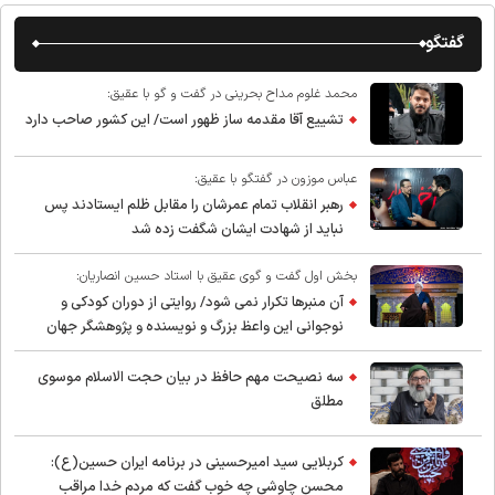
گفتگو
محمد غلوم مداح بحرینی در گفت و گو با عقیق:
تشییع آقا مقدمه ساز ظهور است/ این کشور صاحب دارد
عباس موزون در گفتگو با عقیق:
رهبر انقلاب تمام عمرشان را مقابل ظلم ایستادند پس
نباید از شهادت ایشان شگفت زده شد
بخش اول گفت و گوی عقیق با استاد حسین انصاریان:
آن منبرها تکرار نمی شود/ روایتی از دوران کودکی و
نوجوانی این واعظ بزرگ و نویسنده و پژوهشگر جهان
اسلام
سه نصیحت مهم حافظ در بیان حجت الاسلام موسوی
مطلق
کربلایی سید امیر‌حسینی در برنامه ایران حسین(ع):
محسن چاوشی چه خوب گفت که مردم خدا مراقب