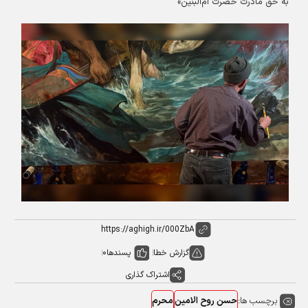
به حق مادرت حضرت ام‌البنین»
گزارش خطا
پسندها
0
اشتراک گذاری
برچسب ها:
حسن روح الامین
محرم