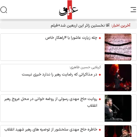
آخرین اخبار:
آقا نخستین زائر این اربعین شد+فیلم
چله زیارت عاشورا با ۴راهکارِ خاص
کربلایی حسین طاهری:
در مذاکراتی که رضایت رهبر را ندارد خبری نیست
روایت حاج مهدی رسولی از روضه خوانی در محل عروج رهبر
انقلاب
خاطره حاج مهدی سلحشور از توصیه های رهبر شهید انقلاب