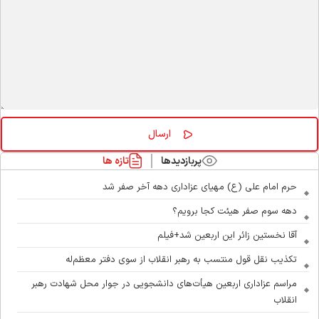
پربازدیدها
تازه ها
حرم امام علی (ع) مهیای عزاداری دهه آخر صفر شد
دهه سوم صفر هیئت کجا برویم؟
آقا نخستین زائر این اربعین شد+فیلم
تکذیب نقل قول منتسب به رهبر انقلاب از سوی دفتر معظم‌له
مراسم عزاداری اربعین هیأت‌های دانشجویی در جوار محل شهادت رهبر
انقلاب