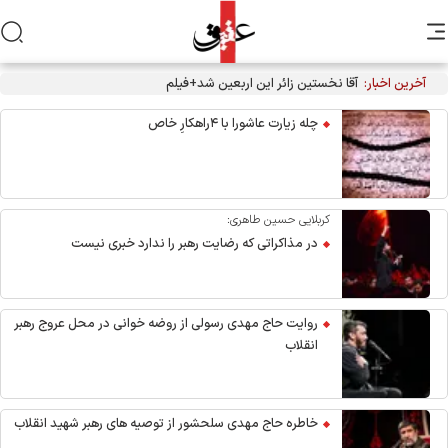
آخرین اخبار:
آقا نخستین زائر این اربعین شد+فیلم
چله زیارت عاشورا با ۴راهکارِ خاص
کربلایی حسین طاهری:
در مذاکراتی که رضایت رهبر را ندارد خبری نیست
روایت حاج مهدی رسولی از روضه خوانی در محل عروج رهبر
انقلاب
خاطره حاج مهدی سلحشور از توصیه های رهبر شهید انقلاب