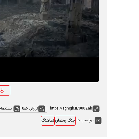
o
گزارش خطا
پسندها
0
برچسب ها:
جنگ رمضان
نماهنگ