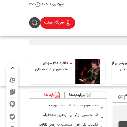
۱۵/مرداد/۱۴۰۵
۱۲:۵۹
خبرنگار هیئت
 رسولی از
خاطره حاج مهدی
محل
سلحشور از توصیه های
رهبر شهید انقلاب
پربازدیدها
تازه ها
دهه سوم صفر هیئت کجا برویم؟
آقا نخستین زائر این اربعین شد+فیلم
تکذیب نقل قول منتسب به رهبر انقلاب