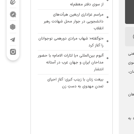
از سوی دفتر معظم‌له
مراسم عزاداری اربعین هیأت‌های
دانشجویی در جوار محل شهادت رهبر
انقلاب
«نوگفته»؛ شهاب مرادی دورهمی نوجوانان
را آغاز کرد
عنی
آلبوم بین‌المللی «یا لثارات الامام» با حضور
مداحان ایران و جهان عرب در آستانه
سوی
انتشار
ان،
بیعت زنان با زینب کبری؛ آغازِ احیای
تمدنِ مهدوی به دستِ زن
هان
 به