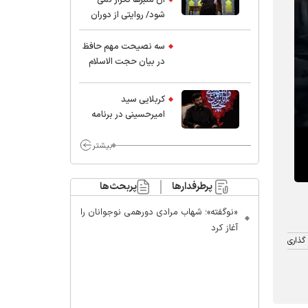
شود/ روایتی از دوران
کودکی و نوجوانی این
واعظ بزرگ و نویسنده و
سه نصیحت مهم حافظ
پژوهشگر جهان اسلام
در بیان حجت الاسلام
موسوی مطلق
کربلایی سید
امیر‌حسینی در برنامه
ایران حسین(ع):
محسن چاوشی چه
بیشتر
خوب گفت که مردم خدا
مراقب ماست/ مردم
پرطرفدارها
پربحث‌ها
دهن تفرقه افکنان بزنند
«نوگفته»؛ شهاب مرادی دورهمی نوجوانان را
آغاز کرد
گذاری