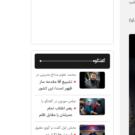
تخب
وا)
گفتگو
محمد غلوم مداح بحرینی در
گفت و گو با عقیق:
تشییع آقا مقدمه ساز
ظهور است/ این کشور
صاحب دارد
عباس موزون در گفتگو با
عقیق:
رهبر انقلاب تمام
عمرشان را مقابل ظلم
ایستادند پس نباید از
بخش اول گفت و گوی عقیق
شهادت ایشان شگفت
با استاد حسین انصاریان:
زده شد
آن منبرها تکرار نمی