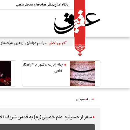
پایگاه اطلاع رسانی هیات‌ها و محافل مذهبی
آخرین اخبار:
مراسم عزاداری اربعین هیأت‌ها
چله زیارت عاشورا با ۴راهکارِ
خاص
خانه
عمومی
سفر از حسینیه امام خمینی(ره) به قدس شریف+ف