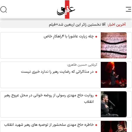
آخرین اخبار:
آقا نخستین زائر این اربعین شد+فیلم
چله زیارت عاشورا با ۴راهکارِ خاص
کربلایی حسین طاهری:
در مذاکراتی که رضایت رهبر را ندارد خبری نیست
روایت حاج مهدی رسولی از روضه خوانی در محل عروج رهبر
انقلاب
خاطره حاج مهدی سلحشور از توصیه های رهبر شهید انقلاب