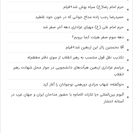
حرم امام رضا(ع) سیاه پوش شد+فیلم
حمیدرضا رجب زاده مداح جوانی که در خون خود غلطید
حرم امام علی (ع) مهیای عزاداری دهه آخر صفر شد
دهه سوم صفر هیئت کجا برویم؟
آقا نخستین زائر این اربعین شد+فیلم
تکذیب نقل قول منتسب به رهبر انقلاب از سوی دفتر معظم‌له
مراسم عزاداری اربعین هیأت‌های دانشجویی در جوار محل شهادت رهبر
انقلاب
«نوگفته»؛ شهاب مرادی دورهمی نوجوانان را آغاز کرد
آلبوم بین‌المللی «یا لثارات الامام» با حضور مداحان ایران و جهان عرب در
آستانه انتشار