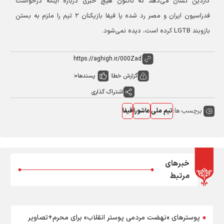
گاردین نشان می‌دهد که تاکنون هیچ خبری درباره اینکه درخواست
فدراسیون ایران و مصر رد شده یا فیفا بازیکنان ۲ تیم را ملزم به بستن
بازوبند LGTB کرده است، دیده نمی‌شود.
گزارش خطا
پسندها
0
اشتراک گذاری
برچسب ها:
تیم ملی
عاشورا
فیفا
خبرهای
مرتبط
پوسترهای «نهضت مردمی پوستر انقلاب» برای محرم+تصاویر