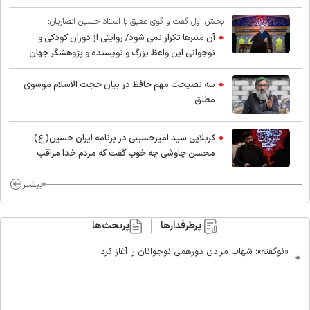
بخش اول گفت و گوی عقیق با استاد حسین انصاریان:
آن منبرها تکرار نمی شود/ روایتی از دوران کودکی و
نوجوانی این واعظ بزرگ و نویسنده و پژوهشگر جهان
اسلام
سه نصیحت مهم حافظ در بیان حجت الاسلام موسوی
مطلق
کربلایی سید امیر‌حسینی در برنامه ایران حسین(ع):
محسن چاوشی چه خوب گفت که مردم خدا مراقب
ماست/ مردم دهن تفرقه افکنان بزنند
بیشتر
پرطرفدارها
پربحث‌ها
«نوگفته»؛ شهاب مرادی دورهمی نوجوانان را آغاز کرد