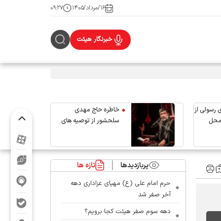
۱۶/مرداد/۱۴۰۵
۰۹:۲۷
خبرنگار هیئت
 رسولی از
خاطره حاج مهدی
محل
سلحشور از توصیه های
رهبر شهید انقلاب
پربازدیدها
تازه ها
حرم امام علی (ع) مهیای عزاداری دهه
آخر صفر شد
دهه سوم صفر هیئت کجا برویم؟