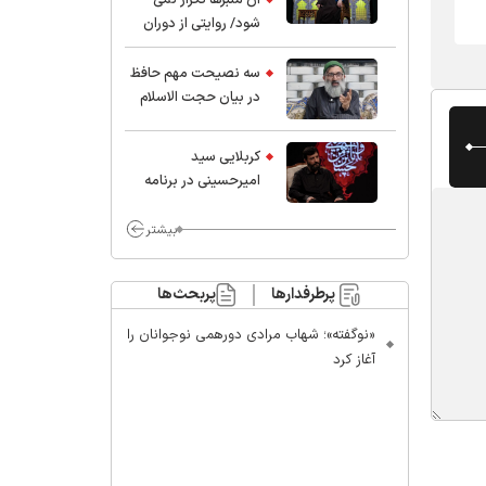
شود/ روایتی از دوران
کودکی و نوجوانی این
واعظ بزرگ و نویسنده و
سه نصیحت مهم حافظ
پژوهشگر جهان اسلام
در بیان حجت الاسلام
موسوی مطلق
کربلایی سید
امیر‌حسینی در برنامه
ایران حسین(ع):
محسن چاوشی چه
بیشتر
خوب گفت که مردم خدا
مراقب ماست/ مردم
پرطرفدارها
پربحث‌ها
دهن تفرقه افکنان بزنند
«نوگفته»؛ شهاب مرادی دورهمی نوجوانان را
آغاز کرد