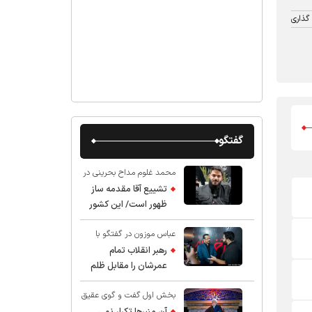
گذاری
گفتگو
محمد غلوم مداح بحرینی در
گفت و گو با عقیق:
تشییع آقا مقدمه ساز
ظهور است/ این کشور
صاحب دارد
عباس موزون در گفتگو با
عقیق:
رهبر انقلاب تمام
عمرشان را مقابل ظلم
ایستادند پس نباید از
بخش اول گفت و گوی عقیق
شهادت ایشان شگفت
با استاد حسین انصاریان:
زده شد
آن منبرها تکرار نمی