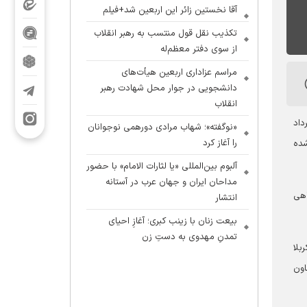
آقا نخستین زائر این اربعین شد+فیلم
تکذیب نقل قول منتسب به رهبر انقلاب
از سوی دفتر معظم‌له
مراسم عزاداری اربعین هیأت‌های
دانشجویی در جوار محل شهادت رهبر
انقلاب
 علیه‌السلام، تاسوعا و عاشورا و حتی قبل از اربعین از امروز ۱۸ خرداد
«نوگفته»؛ شهاب مرادی دورهمی نوجوانان
را آغاز کرد
شده
آلبوم بین‌المللی «یا لثارات الامام» با حضور
مداحان ایران و جهان عرب در آستانه
اهی
انتشار
بیعت زنان با زینب کبری؛ آغازِ احیای
تمدنِ مهدوی به دستِ زن
) سفر به کربلا
فته معاون