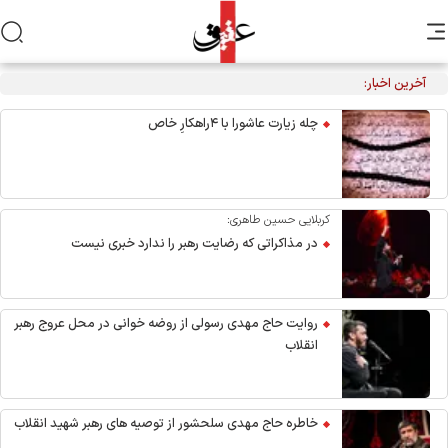
آخرین اخبار:
تکذیب نقل قول منتسب به رهبر انقلاب از سوی دفتر معظم‌له
چله زیارت عاشورا با ۴راهکارِ خاص
کربلایی حسین طاهری:
در مذاکراتی که رضایت رهبر را ندارد خبری نیست
روایت حاج مهدی رسولی از روضه خوانی در محل عروج رهبر
انقلاب
خاطره حاج مهدی سلحشور از توصیه های رهبر شهید انقلاب