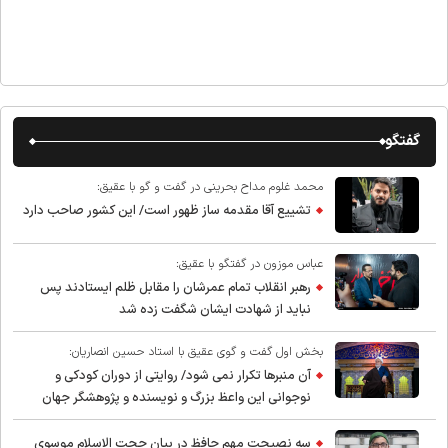
گفتگو
محمد غلوم مداح بحرینی در گفت و گو با عقیق:
تشییع آقا مقدمه ساز ظهور است/ این کشور صاحب دارد
عباس موزون در گفتگو با عقیق:
رهبر انقلاب تمام عمرشان را مقابل ظلم ایستادند پس
نباید از شهادت ایشان شگفت زده شد
بخش اول گفت و گوی عقیق با استاد حسین انصاریان:
آن منبرها تکرار نمی شود/ روایتی از دوران کودکی و
نوجوانی این واعظ بزرگ و نویسنده و پژوهشگر جهان
اسلام
سه نصیحت مهم حافظ در بیان حجت الاسلام موسوی