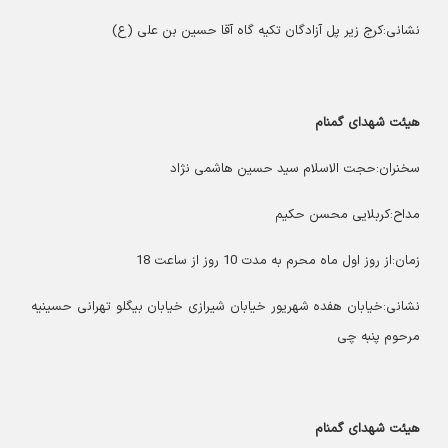
نشانی:کرج زیر پل آزادگان تکیه گاه آقا حسین بن علی (ع)
هیئت شهدای گمنام
سخنران:حجت الاسلام سید حسین هاشمی نژاد
مداح:کربلایی محسن حکیم
زمان:از روز اول ماه محرم به مدت 10 روز از ساعت 18
نشانی:خیابان هفده شهریور خیابان شیرازی خیابان بیگلو تهرانی حسینیه
مرحوم پنبه چی
هیئت شهدای گمنام