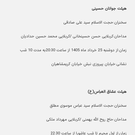
هیئت جوانان حسینی
سخنران:حجت الاسلام سید علی صادقی
مداحان:کربلایی حسن حسینخانی /کربلایی محمد حسین حدادیان
زمان:از دوشنبه 25 خرداد ماه 1405 از ساعت 20:30به مدت 10 شب
نشانی:خیابان پیروزی نبش خیابان کریمشاهیان
هیئت عشاق العباس(ع)
سخنران:حجت الاسلام سید عباس موسوی مطلق
مداحان:حاج روح الله بهمنی /کربلایی مهرداد ملکی
زمان:از اول محرم تا شب عاشورا از ساعت 22:30