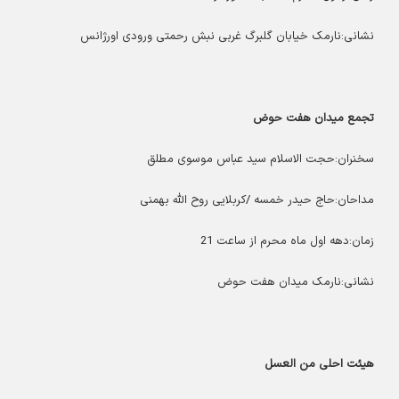
نشانی:نارمک خیابان گلبرگ غربی نبش رحمتی ورودی اورژانس
تجمع میدان هفت حوض
سخنران:حجت الاسلام سید عباس موسوی مطلق
مداحان:حاج حیدر خمسه /کربلایی روح الله بهمنی
زمان:دهه اول ماه محرم از ساعت 21
نشانی:نارمک میدان هفت حوض
هیئت احلی من العسل