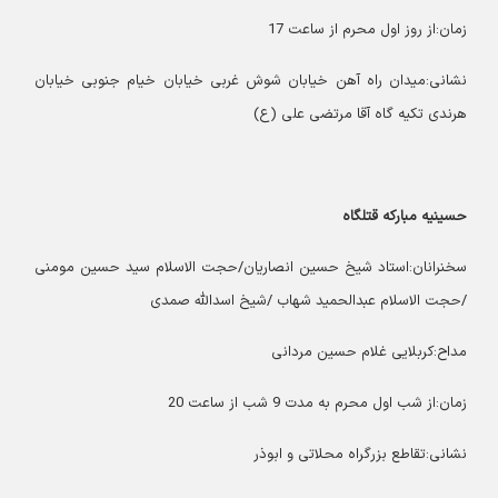
زمان:از روز اول محرم از ساعت 17
نشانی:میدان راه آهن خیابان شوش غربی خیابان خیام جنوبی خیابان
هرندی تکیه گاه آقا مرتضی علی (ع)
حسینیه مبارکه قتلگاه
سخنرانان:استاد شیخ حسین انصاریان/حجت الاسلام سید حسین مومنی
/حجت الاسلام عبدالحمید شهاب /شیخ اسدالله صمدی
مداح:کربلایی غلام حسین مردانی
زمان:از شب اول محرم به مدت 9 شب از ساعت 20
نشانی:تقاطع بزرگراه محلاتی و ابوذر