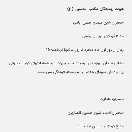
هیئت رزمندگان مکتب الحسین (ع)
سخنران:شیخ مهدی حسن آبادی
مداح:کربلایی نریمان پناهی
زمان:از روز اول ماه محرم تا روز عاشورا ازساعت 16
نشانی:میدان بهارستان نرسیده به چهارراه سرچشمه انتهای کوچه صیرفی
پور یادمان شهدای هفتم تیر مجموعه فرهنگی سرچشمه
حسینیه هدایت
سخنران:استاد شیخ حسین انصاریان
مداح:کربلایی حسین ایزدخواه