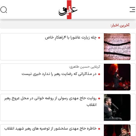
آخرین اخبار:
تکذیب نقل قول منتسب به رهبر انقلاب از سوی دفتر معظم‌له
چله زیارت عاشورا با ۴راهکارِ خاص
کربلایی حسین طاهری:
در مذاکراتی که رضایت رهبر را ندارد خبری نیست
روایت حاج مهدی رسولی از روضه خوانی در محل عروج رهبر
انقلاب
خاطره حاج مهدی سلحشور از توصیه های رهبر شهید انقلاب