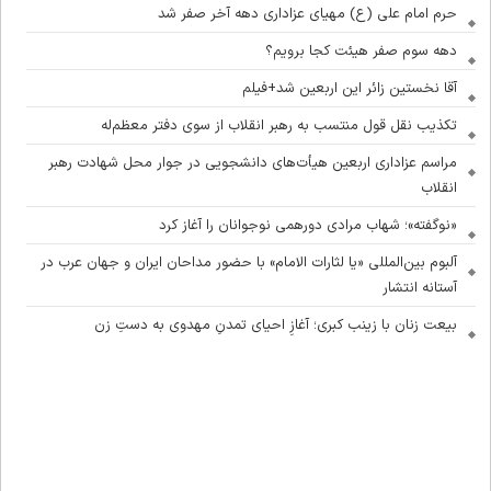
حرم امام علی (ع) مهیای عزاداری دهه آخر صفر شد
دهه سوم صفر هیئت کجا برویم؟
آقا نخستین زائر این اربعین شد+فیلم
تکذیب نقل قول منتسب به رهبر انقلاب از سوی دفتر معظم‌له
مراسم عزاداری اربعین هیأت‌های دانشجویی در جوار محل شهادت رهبر
انقلاب
«نوگفته»؛ شهاب مرادی دورهمی نوجوانان را آغاز کرد
آلبوم بین‌المللی «یا لثارات الامام» با حضور مداحان ایران و جهان عرب در
آستانه انتشار
بیعت زنان با زینب کبری؛ آغازِ احیای تمدنِ مهدوی به دستِ زن