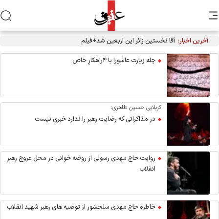
آخرین اخبار:
آقا نخستین زائر این اربعین شد+فیلم
چله زیارت عاشورا با ۴راهکارِ خاص
کربلایی حسین طاهری:
در مذاکراتی که رضایت رهبر را ندارد خبری نیست
روایت حاج مهدی رسولی از روضه خوانی در محل عروج رهبر
انقلاب
خاطره حاج مهدی سلحشور از توصیه های رهبر شهید انقلاب