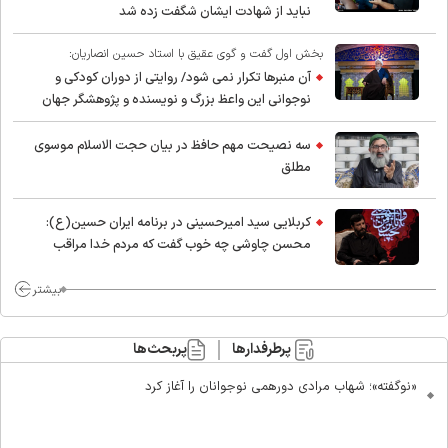
نباید از شهادت ایشان شگفت زده شد
بخش اول گفت و گوی عقیق با استاد حسین انصاریان:
آن منبرها تکرار نمی شود/ روایتی از دوران کودکی و
نوجوانی این واعظ بزرگ و نویسنده و پژوهشگر جهان
اسلام
سه نصیحت مهم حافظ در بیان حجت الاسلام موسوی
مطلق
کربلایی سید امیر‌حسینی در برنامه ایران حسین(ع):
محسن چاوشی چه خوب گفت که مردم خدا مراقب
ماست/ مردم دهن تفرقه افکنان بزنند
بیشتر
پرطرفدارها
پربحث‌ها
«نوگفته»؛ شهاب مرادی دورهمی نوجوانان را آغاز کرد