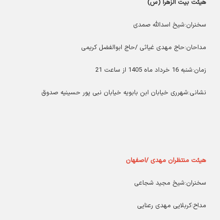
هیئت بیت الزهرا (س)
سخنران:شیخ اسدالله صمدی
مداحان:حاج مهدی غیاثی /حاج ابوالفضل کریمی
زمان:شنبه 16 خرداد ماه 1405 از ساعت 21
نشانی:شهرری خیابان ابن بابویه خیابان نبی پور حسینیه صدوق
هیئت منتظران مهدی /اصفهان
سخنران:شیخ مجید شجاعی
مداح:کربلایی مهدی رعنایی