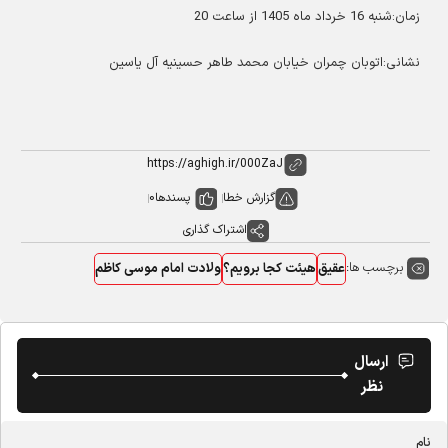
زمان:شنبه 16 خرداد ماه 1405 از ساعت 20
نشانی:اتوبان چمران خیابان محمد طاهر حسینیه آل یاسین
گزارش خطا
پسندها
0
اشتراک گذاری
برچسب ها:
عقیق
هیئت کجا برویم؟
ولادت امام موسی کاظم
ارسال
نظر