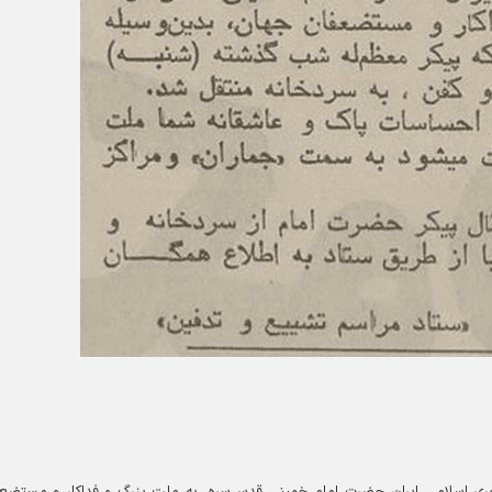
ری اسلامی ایران حضرت امام خمینی قدس‌سره، به ملت بزرگ و فداکار و مستضع