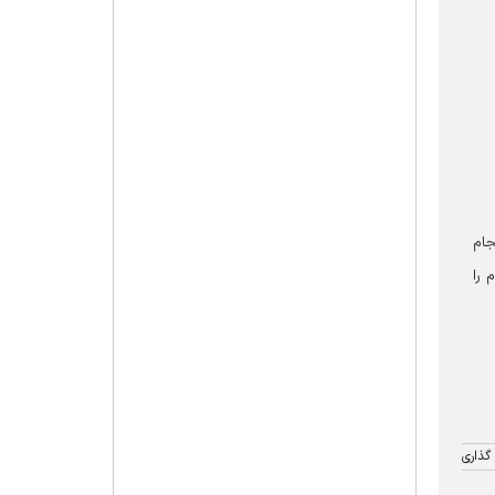
جام
 را
گذاری