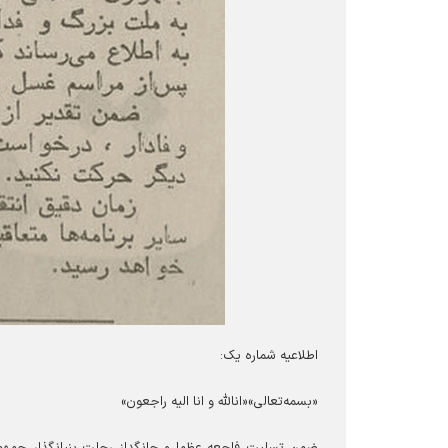
اطلاعیه شماره یک:
«بسمه‌تعالی»
«انالله و انا الیه راجعون»
ضمن تسلیت فاجعه عظما و جانگداز رحلت بنیانگذار جمهو