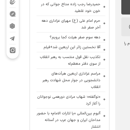
حمیدرضا رجب زاده مداح جوانی که در
خون خود غلطید
حرم امام علی (ع) مهیای عزاداری دهه
آخر صفر شد
دهه سوم صفر هیئت کجا برویم؟
م را
آقا نخستین زائر این اربعین شد+فیلم
تکذیب نقل قول منتسب به رهبر انقلاب
از سوی دفتر معظم‌له
مراسم عزاداری اربعین هیأت‌های
دانشجویی در جوار محل شهادت رهبر
انقلاب
«نوگفته»؛ شهاب مرادی دورهمی نوجوانان
را آغاز کرد
آلبوم بین‌المللی «یا لثارات الامام» با حضور
مداحان ایران و جهان عرب در آستانه
انتشار