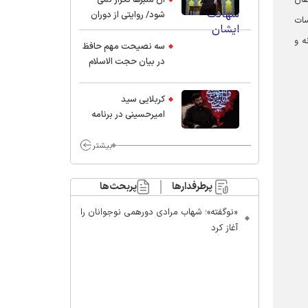
شود/ روایتی از دوران
سات
کودکی و نوجوانی این
ه و
واعظ بزرگ و نویسنده و
سه نصیحت مهم حافظ
پژوهشگر جهان اسلام
در بیان حجت الاسلام
موسوی مطلق
کربلایی سید
امیر‌حسینی در برنامه
ایران حسین(ع):
محسن چاوشی چه
بیشتر
خوب گفت که مردم خدا
مراقب ماست/ مردم
پرطرفدارها
پربحث‌ها
دهن تفرقه افکنان بزنند
«نوگفته»؛ شهاب مرادی دورهمی نوجوانان را
آغاز کرد