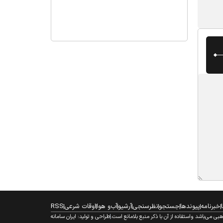
خبرنامه
پیوندها
جستجو
نظرسنجی
آرشیو
آب‌و هوا
اوقات شرعی
RSS
 می‌باشد واستفاده از آن با ذکر منبع بلامانع است.
طراحی و تولید:
ایران سامانه