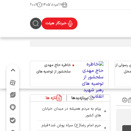
۱۷/مرداد/۱۴۰۵
۲۰:۰۹
خبرنگار هیئت
 رسولی از
خاطره حاج مهدی
محل
سلحشور از توصیه های
رهبر شهید انقلاب
پربازدیدها
تازه ها
پیام به مردم همیشه در میدان خیابان
های کشور
حرم امام رضا(ع) سیاه پوش شد+فیلم