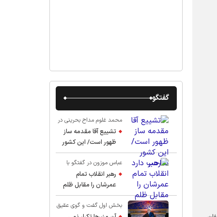
گفتگو
محمد غلوم مداح بحرینی در
گفت و گو با عقیق:
تشییع آقا مقدمه ساز
ظهور است/ این کشور
صاحب دارد
عباس موزون در گفتگو با
عقیق:
رهبر انقلاب تمام
عمرشان را مقابل ظلم
ایستادند پس نباید از
بخش اول گفت و گوی عقیق
شهادت ایشان شگفت
با استاد حسین انصاریان:
فان
زده شد
آن منبرها تکرار نمی