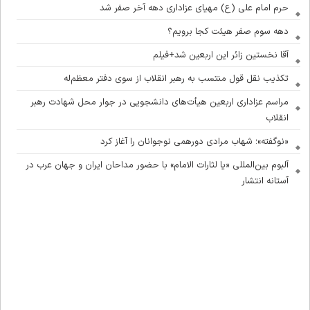
حرم امام علی (ع) مهیای عزاداری دهه آخر صفر شد
دهه سوم صفر هیئت کجا برویم؟
آقا نخستین زائر این اربعین شد+فیلم
تکذیب نقل قول منتسب به رهبر انقلاب از سوی دفتر معظم‌له
مراسم عزاداری اربعین هیأت‌های دانشجویی در جوار محل شهادت رهبر
انقلاب
«نوگفته»؛ شهاب مرادی دورهمی نوجوانان را آغاز کرد
آلبوم بین‌المللی «یا لثارات الامام» با حضور مداحان ایران و جهان عرب در
آستانه انتشار