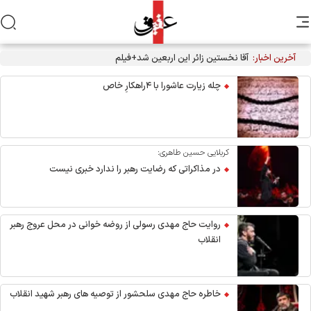
آخرین اخبار:
آقا نخستین زائر این اربعین شد+فیلم
چله زیارت عاشورا با ۴راهکارِ خاص
کربلایی حسین طاهری:
در مذاکراتی که رضایت رهبر را ندارد خبری نیست
روایت حاج مهدی رسولی از روضه خوانی در محل عروج رهبر
انقلاب
خاطره حاج مهدی سلحشور از توصیه های رهبر شهید انقلاب