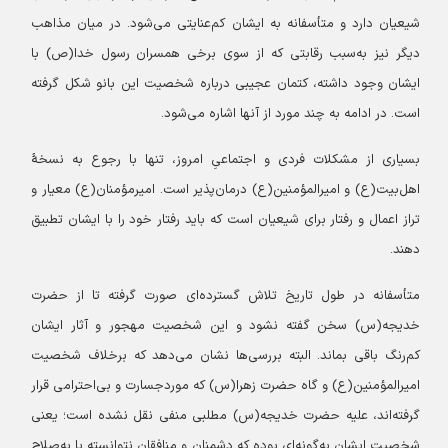
شیعیان دارد و متأسفانه به ایشان کم‌عنایتی می‌شود. در میان مذاهب
دیگر نیز به‌سبب رقابتی که از سوی برخی همسران رسول خدا(ص) با
ایشان وجود داشته، کتمان عجیبی درباره شخصیت این بانو شکل گرفته
است. در ادامه به چند مورد از آنها اشاره می‌شود.
بسیاری از مشکلات فردی و اجتماعیِ امروز، تنها با رجوع به نسخۀ
اهل‌بیت(ع) و امیرالمؤمنین(ع) درمان‌پذیر است. امیرمؤمنان(ع) معیار و
تراز اعمال و رفتار برای شیعیان است که باید رفتار خود را با ایشان تطبیق
دهند.
متأسفانه در طول تاریخ تلاش گسترده‌ای صورت گرفته تا از حضرت
خدیجه(س) سخن گفته نشود و این شخصیت مهجور و آثار ایشان
کم‌رنگ باقی بماند. البته بررسی‌ها نشان می‌دهد که برخلاف شخصیت
امیرالمؤمنین(ع) و گاه حضرت زهرا(س) که موردجسارت و بی‌احترامی قرار
گرفته‌اند، علیه حضرت خدیجه(س) مطلبی منفی نقل نشده است؛ یعنی
شخصیت ایشان به‌گونه‌ای بوده که دشمنان و منافقان نتوانسته‌ یا به‌صلاح