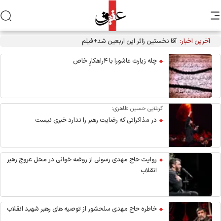
آخرین اخبار:
آقا نخستین زائر این اربعین شد+فیلم
چله زیارت عاشورا با ۴راهکارِ خاص
کربلایی حسین طاهری:
در مذاکراتی که رضایت رهبر را ندارد خبری نیست
روایت حاج مهدی رسولی از روضه خوانی در محل عروج رهبر
انقلاب
خاطره حاج مهدی سلحشور از توصیه های رهبر شهید انقلاب