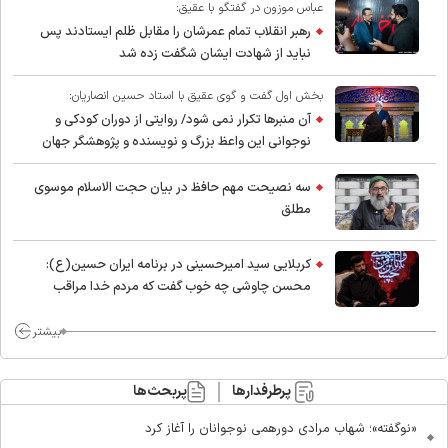
عباس موزون در گفتگو با عقیق:
رهبر انقلاب تمام عمرشان را مقابل ظلم ایستادند پس
نباید از شهادت ایشان شگفت زده شد
بخش اول گفت و گوی عقیق با استاد حسین انصاریان:
آن منبرها تکرار نمی شود/ روایتی از دوران کودکی و
نوجوانی این واعظ بزرگ و نویسنده و پژوهشگر جهان
اسلام
سه نصیحت مهم حافظ در بیان حجت الاسلام موسوی
مطلق
کربلایی سید امیر‌حسینی در برنامه ایران حسین(ع):
محسن چاوشی چه خوب گفت که مردم خدا مراقب
ماست/ مردم دهن تفرقه افکنان بزنند
بیشتر
پرطرفدارها
پربحث‌ها
«نوگفته»؛ شهاب مرادی دورهمی نوجوانان را آغاز کرد