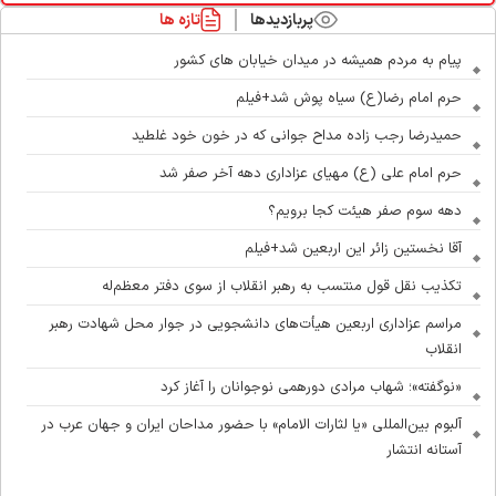
پربازدیدها
تازه ها
پیام به مردم همیشه در میدان خیابان های کشور
حرم امام رضا(ع) سیاه پوش شد+فیلم
حمیدرضا رجب زاده مداح جوانی که در خون خود غلطید
حرم امام علی (ع) مهیای عزاداری دهه آخر صفر شد
دهه سوم صفر هیئت کجا برویم؟
آقا نخستین زائر این اربعین شد+فیلم
تکذیب نقل قول منتسب به رهبر انقلاب از سوی دفتر معظم‌له
مراسم عزاداری اربعین هیأت‌های دانشجویی در جوار محل شهادت رهبر
انقلاب
«نوگفته»؛ شهاب مرادی دورهمی نوجوانان را آغاز کرد
آلبوم بین‌المللی «یا لثارات الامام» با حضور مداحان ایران و جهان عرب در
آستانه انتشار