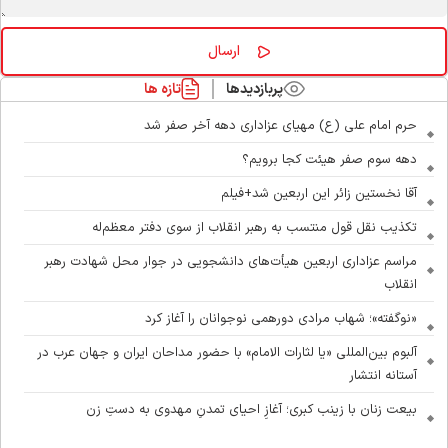
پربازدیدها
تازه ها
حرم امام علی (ع) مهیای عزاداری دهه آخر صفر شد
دهه سوم صفر هیئت کجا برویم؟
آقا نخستین زائر این اربعین شد+فیلم
تکذیب نقل قول منتسب به رهبر انقلاب از سوی دفتر معظم‌له
مراسم عزاداری اربعین هیأت‌های دانشجویی در جوار محل شهادت رهبر
انقلاب
«نوگفته»؛ شهاب مرادی دورهمی نوجوانان را آغاز کرد
آلبوم بین‌المللی «یا لثارات الامام» با حضور مداحان ایران و جهان عرب در
آستانه انتشار
بیعت زنان با زینب کبری؛ آغازِ احیای تمدنِ مهدوی به دستِ زن