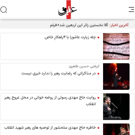
آخرین اخبار:
آقا نخستین زائر این اربعین شد+فیلم
چله زیارت عاشورا با ۴راهکارِ خاص
کربلایی حسین طاهری:
در مذاکراتی که رضایت رهبر را ندارد خبری نیست
روایت حاج مهدی رسولی از روضه خوانی در محل عروج رهبر
انقلاب
خاطره حاج مهدی سلحشور از توصیه های رهبر شهید انقلاب