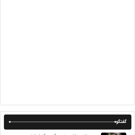
گفتگو