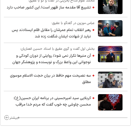
محمد غلوم مداح بحرینی در گفت و گو با عقیق:
تشییع آقا مقدمه ساز ظهور است/ این کشور صاحب دارد
عباس موزون در گفتگو با عقیق:
رهبر انقلاب تمام عمرشان را مقابل ظلم ایستادند پس
نباید از شهادت ایشان شگفت زده شد
بخش اول گفت و گوی عقیق با استاد حسین انصاریان:
آن منبرها تکرار نمی شود/ روایتی از دوران کودکی و
نوجوانی این واعظ بزرگ و نویسنده و پژوهشگر جهان
اسلام
سه نصیحت مهم حافظ در بیان حجت الاسلام موسوی
مطلق
کربلایی سید امیر‌حسینی در برنامه ایران حسین(ع):
محسن چاوشی چه خوب گفت که مردم خدا مراقب
ماست/ مردم دهن تفرقه افکنان بزنند
بیشتر