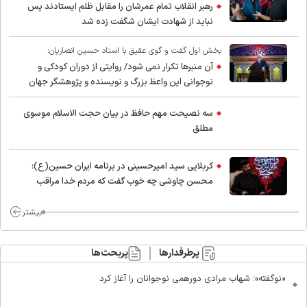
رهبر انقلاب تمام عمرشان را مقابل ظلم ایستادند پس
نباید از شهادت ایشان شگفت زده شد
بخش اول گفت و گوی عقیق با استاد حسین انصاریان:
آن منبرها تکرار نمی شود/ روایتی از دوران کودکی و
نوجوانی این واعظ بزرگ و نویسنده و پژوهشگر جهان
اسلام
سه نصیحت مهم حافظ در بیان حجت الاسلام موسوی
مطلق
کربلایی سید امیر‌حسینی در برنامه ایران حسین(ع):
محسن چاوشی چه خوب گفت که مردم خدا مراقب
ماست/ مردم دهن تفرقه افکنان بزنند
بیشتر
پرطرفدارها
پربحث‌ها
«نوگفته»؛ شهاب مرادی دورهمی نوجوانان را آغاز کرد