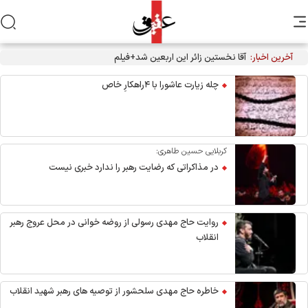
آخرین اخبار:
آقا نخستین زائر این اربعین شد+فیلم
چله زیارت عاشورا با ۴راهکارِ خاص
کربلایی حسین طاهری:
در مذاکراتی که رضایت رهبر را ندارد خبری نیست
روایت حاج مهدی رسولی از روضه خوانی در محل عروج رهبر
انقلاب
خاطره حاج مهدی سلحشور از توصیه های رهبر شهید انقلاب