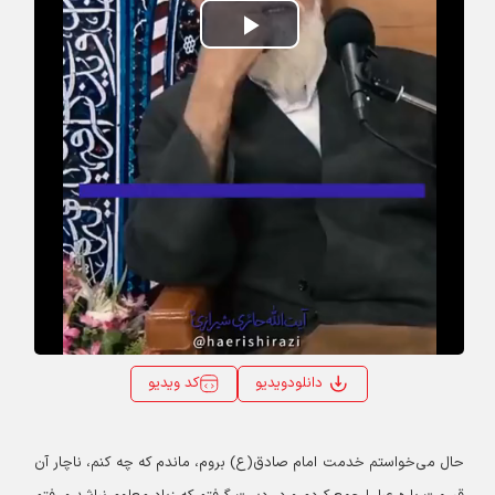
Play
Video
کد ویدیو
دانلودویدیو
حال می‌خواستم خدمت امام صادق(ع) بروم، ماندم که چه کنم، ناچار آن