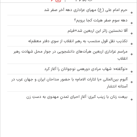
حرم امام علی (ع) مهیای عزاداری دهه آخر صفر شد
دهه سوم صفر هیئت کجا برویم؟
آقا نخستین زائر این اربعین شد+فیلم
تکذیب نقل قول منتسب به رهبر انقلاب از سوی دفتر معظم‌له
مراسم عزاداری اربعین هیأت‌های دانشجویی در جوار محل شهادت رهبر
انقلاب
«نوگفته»؛ شهاب مرادی دورهمی نوجوانان را آغاز کرد
آلبوم بین‌المللی «یا لثارات الامام» با حضور مداحان ایران و جهان عرب در
آستانه انتشار
بیعت زنان با زینب کبری؛ آغازِ احیای تمدنِ مهدوی به دستِ زن