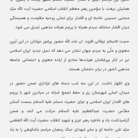
همایش بیعت با سوّمین رهبر معظم انقلاب اسلامی حضرت آیت الله سیّد
مجتبی حسینی خامنه ای و اقتدار برای تجلی روحیه مقاومت و همبستگی
میان اقشار مختلف مردم همراه با پرچم هیئات مذهبی تبدیل می شود.
حجت الاسلام عرفاتی افزود: ان شاء الله حضور پرشور جوانان در این آیین
معنوی و ملّی به مردم جهان نشان می دهد که نسل جدید ایران اسلامی
نیز در کنار پیرغلامان هیئت‌ها نمادی از اراده معنوی و اجتماعی جامعه
مذهبی کشور در برابر دشمنان هستند.
وی اظهار داشت: در این سه شب دسته های عزاداری ضمن حضور در
میدان اصلی شهرستان ری و حفظ تجمع شبانه در میادین شهر با پرچم
های اقتدار ایران اسلامی و عزای حضرت مسلم علیه السلام بسمت آستان
مقدّس حضـرت عبدالعظیم علیه السلام حرکت می کنند و ضمن
گرامیداشت یاد و خاطره رهبر عزیز و شهید انقلاب حضرت آیت الله العظمی
سیّد علی خامنه ای و سایر شهدای جنگ رمضان مراسم باشکوهی را به یاد