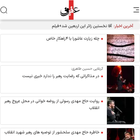
آخرین اخبار:
آقا نخستین زائر این اربعین شد+فیلم
چله زیارت عاشورا با ۴راهکارِ خاص
کربلایی حسین طاهری:
در مذاکراتی که رضایت رهبر را ندارد خبری نیست
روایت حاج مهدی رسولی از روضه خوانی در محل عروج رهبر
انقلاب
خاطره حاج مهدی سلحشور از توصیه های رهبر شهید انقلاب