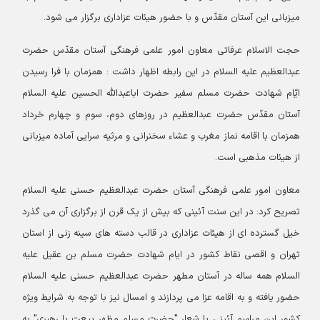
میزبانی این آستان مقدّس و با حضور هیئات عزاداری برگزار می شود.
حجت الاسلام عرفاتی معاون امور علمی فرهنگی آستان مقدّس حضرت
عبدالعظیم علیه السلام در این رابطه اظهار داشت : همزمان با فرا رسیدن
ایّام شهادت حضرت مسلم سفیر حضرت اباعبدالله الحسین علیه السلام
آستان مقدّس حضرت عبدالعظیم در روزهای دوم، سوم و چهارم خرداد
همزمان با اقامه نماز مغرب و عشاء سخنرانی و مرثیه سرایی آماده میزبانی
از هیئات مذهبی است.
معاون امور علمی فرهنگی آستان حضرت عبدالعظیم حسنی علیه السلام
تصریح کرد: در این سنت آئینی که بیش از یک قرن از برگزاری آن می گذرد
خیل گسترده ای از هیئات عزاداری در قالب دسته های سینه زنی از استان
تهران و اقصی نقاط کشور در ایام شهادت حضرت مسلم بن عقیل علیه
السلام همه ساله در آستان مطهر حضرت عبدالعظیم حسنی علیه السلام
حضور یافته و به اقامه عزا می پردازند و امسال نیز با توجه به شرایط ویژه
کشور این مراسم آئینی با شعار "حضرت مسلم مظهر بیعت با رهبری" به