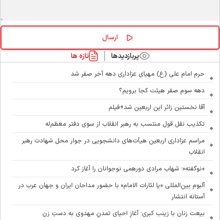
پربازدیدها
تازه ها
حرم امام علی (ع) مهیای عزاداری دهه آخر صفر شد
دهه سوم صفر هیئت کجا برویم؟
آقا نخستین زائر این اربعین شد+فیلم
تکذیب نقل قول منتسب به رهبر انقلاب از سوی دفتر معظم‌له
مراسم عزاداری اربعین هیأت‌های دانشجویی در جوار محل شهادت رهبر
انقلاب
«نوگفته»؛ شهاب مرادی دورهمی نوجوانان را آغاز کرد
آلبوم بین‌المللی «یا لثارات الامام» با حضور مداحان ایران و جهان عرب در
آستانه انتشار
بیعت زنان با زینب کبری؛ آغازِ احیای تمدنِ مهدوی به دستِ زن