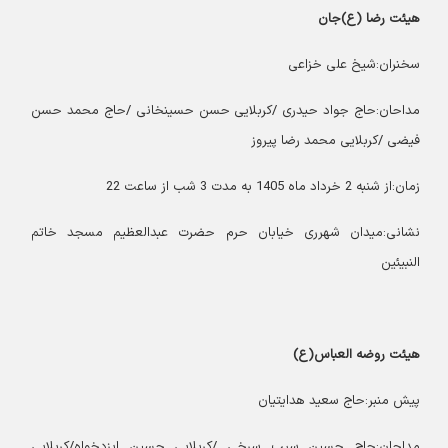
هیئت رضا (ع)جان
سخنران:شیخ علی خزاعی
مداحان:حاج جواد حیدری /کربلایی حسن حسینخانی /حاج محمد حسن
فیضی /کربلایی محمد رضا پیروز
زمان:از شنبه 2 خرداد ماه 1405 به مدت 3 شب از ساعت 22
نشانی:میدان شهرری خیابان حرم حضرت عبدالعظیم مسجد خاتم
النبیئین
هیئت روضه العباس(ع)
پیش منبر:حاج سعید هدایتیان
مداحان:حاج حسین سیب سرخی /کربلایی حسین ایزدخواه/کربلایی