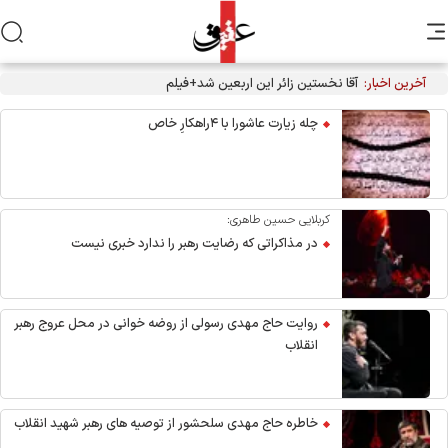
آخرین اخبار:
آقا نخستین زائر این اربعین شد+فیلم
چله زیارت عاشورا با ۴راهکارِ خاص
کربلایی حسین طاهری:
در مذاکراتی که رضایت رهبر را ندارد خبری نیست
روایت حاج مهدی رسولی از روضه خوانی در محل عروج رهبر
انقلاب
خاطره حاج مهدی سلحشور از توصیه های رهبر شهید انقلاب