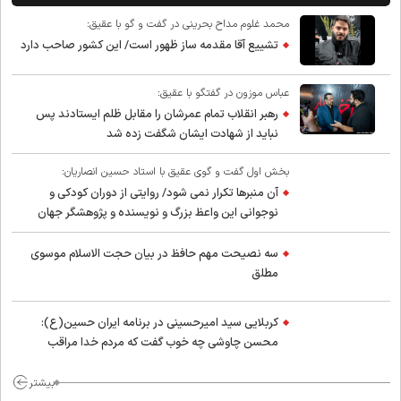
محمد غلوم مداح بحرینی در گفت و گو با عقیق:
تشییع آقا مقدمه ساز ظهور است/ این کشور صاحب دارد
عباس موزون در گفتگو با عقیق:
رهبر انقلاب تمام عمرشان را مقابل ظلم ایستادند پس
نباید از شهادت ایشان شگفت زده شد
بخش اول گفت و گوی عقیق با استاد حسین انصاریان:
آن منبرها تکرار نمی شود/ روایتی از دوران کودکی و
نوجوانی این واعظ بزرگ و نویسنده و پژوهشگر جهان
اسلام
سه نصیحت مهم حافظ در بیان حجت الاسلام موسوی
مطلق
کربلایی سید امیر‌حسینی در برنامه ایران حسین(ع):
محسن چاوشی چه خوب گفت که مردم خدا مراقب
ماست/ مردم دهن تفرقه افکنان بزنند
بیشتر