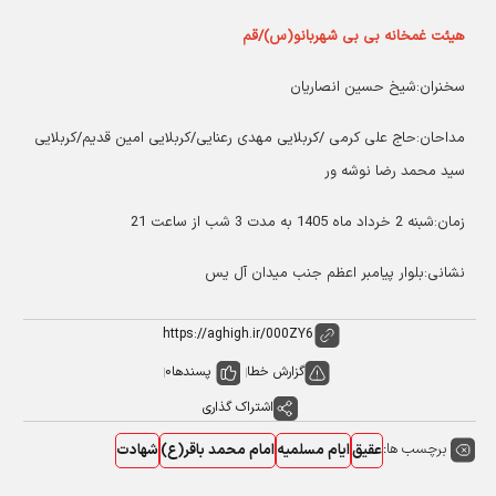
هیئت غمخانه بی بی شهربانو(س)/قم
سخنران:شیخ حسین انصاریان
مداحان:حاج علی کرمی /کربلایی مهدی رعنایی/کربلایی امین قدیم/کربلایی
سید محمد رضا نوشه ور
زمان:شبنه 2 خرداد ماه 1405 به مدت 3 شب از ساعت 21
نشانی:بلوار پیامبر اعظم جنب میدان آل یس
گزارش خطا
پسندها
0
اشتراک گذاری
برچسب ها:
عقیق
ایام مسلمیه
امام محمد باقر(ع)
شهادت