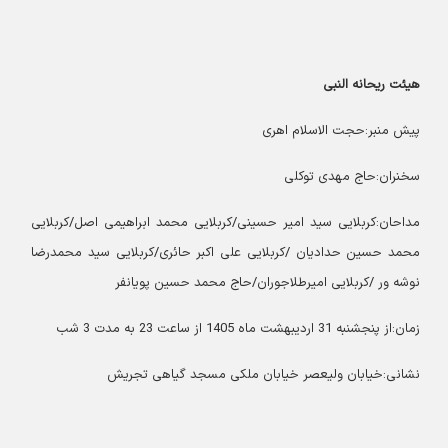
هیئت ریحانه النبی
پیش منبر:حجت الاسلام اهری
سخنران:حاج مهدی توکلی
مداحان:کربلایی سید امیر حسینی/کربلایی محمد ابراهیمی اصل/کربلایی
محمد حسین حدادیان /کربلایی علی اکبر حائری/کربلایی سید محمدرضا
نوشه ور /کربلایی امیرطلاجوران/حاج محمد حسین پویانفر
زمان:از پنجشنبه 31 اردیبهشت ماه 1405 از ساعت 23 به مدت 3 شب
نشانی:خیابان ولیعصر خیابان ملکی مسجد گیاهی تجریش