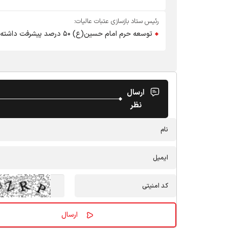
رئیس ستاد بازسازی عتبات عالیات:
توسعه حرم‌ امام حسین(ع) ۵۰ درصد پیشرفت داشته است/ توسعه حرم امامین عسکریین(ع) در نوبت است
ارسال
نظر