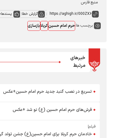
منبع:فارس
گزارش خطا
پسندها
0
برچسب ها:
حرم امام حسین
کربلا
بازسازی
خبرهای
مرتبط
تسریع در نصب گنبد جدید حرم امام حسین+عکس
فرش‌های حرم امام حسین (ع) نو شد +عکس
فیلم|
خادمان حرم کربلا برای امام حسین(ع) جشن تولد گرف