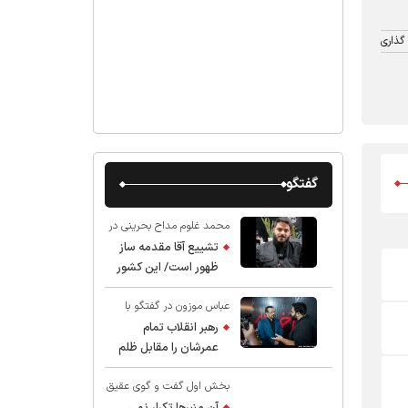
گذاری
گفتگو
محمد غلوم مداح بحرینی در
گفت و گو با عقیق:
تشییع آقا مقدمه ساز
ظهور است/ این کشور
صاحب دارد
عباس موزون در گفتگو با
عقیق:
رهبر انقلاب تمام
عمرشان را مقابل ظلم
ایستادند پس نباید از
بخش اول گفت و گوی عقیق
شهادت ایشان شگفت
با استاد حسین انصاریان:
زده شد
آن منبرها تکرار نمی