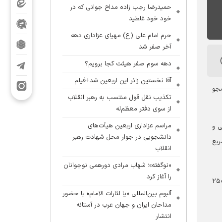
حمیدرضا رجب زاده مداح جوانی که در
خود خود غلطید
حرم امام علی (ع) مهیای عزاداری دهه
آخر صفر شد
دهه سوم صفر هیئت کجا برویم؟
آقا نخستین زائر این اربعین شد+فیلم
مجو
تکذیب نقل قول منتسب به رهبر انقلاب
از سوی دفتر معظم‌له
مراسم عزاداری اربعین هیأت‌های
تی و
دانشجویی در جوار محل شهادت رهبر
اکنون مشغول تکمیل ۳۰ هزار متر مربع
انقلاب
«نوگفته»؛ شهاب مرادی دورهمی نوجوانان
را آغاز کرد
 شامل چهار شبستان (حضرت علی‌اکبر، امام حسین، باب‌القبله و عقیله) به مساحت مجموع ۱۱ هزار و ۶۰۰ متر مربع و حدود ۲۵۰
آلبوم بین‌المللی «یا لثارات الامام» با حضور
مداحان ایران و جهان عرب در آستانه
انتشار