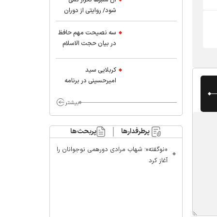
شود/ روایتی از دوران
کودکی و نوجوانی این
واعظ بزرگ و نویسنده و
سه نصیحت مهم حافظ
پژوهشگر جهان اسلام
در بیان حجت الاسلام
موسوی مطلق
کربلایی سید
امیر‌حسینی در برنامه
ایران حسین(ع):
محسن چاوشی چه
بیشتر
خوب گفت که مردم خدا
مراقب ماست/ مردم
پرطرفدارها
پربحث‌ها
دهن تفرقه افکنان بزنند
«نوگفته»؛ شهاب مرادی دورهمی نوجوانان را
آغاز کرد