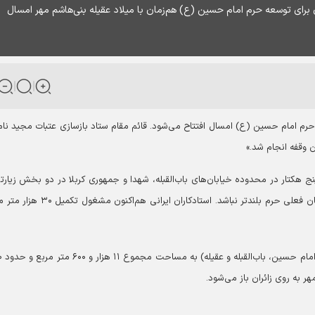
 ۱۰ سال تلاش ایرانیان برای توسعه حرم امام حسین (ع) هم‌زمان با میلاد عقیله بنی‌هاشم مهر امسال
مام حسین (ع) امسال افتتاح می‌شود. قائم مقام ستاد بازسازی عتبات مجید نا
وقفه انجام شد.»
نب(س) از سال ۱۳۹۴ با مساحت پنج هکتار در محدوده خیابان‌های باب‌القبله، شهدا و جمهوری کربلا در دو بخش زیار
غیرزیارتی آغاز شد. این طرح طوری طراحی شده که از ساختمان فعلی حرم بلندتر نباشد. استادکاران ایرانی هم‌
بخش زیارتی این فاز