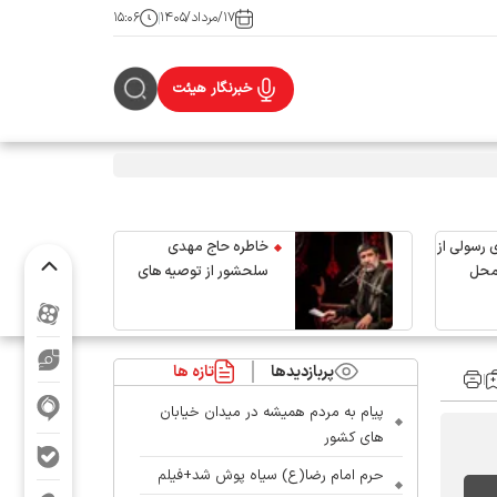
۱۷/مرداد/۱۴۰۵
۱۵:۰۶
خبرنگار هیئت
 رسولی از
خاطره حاج مهدی
محل
سلحشور از توصیه های
رهبر شهید انقلاب
پربازدیدها
تازه ها
پیام به مردم همیشه در میدان خیابان
های کشور
حرم امام رضا(ع) سیاه پوش شد+فیلم