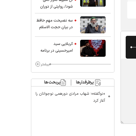
شود/ روایتی از دوران
کودکی و نوجوانی این
واعظ بزرگ و نویسنده و
سه نصیحت مهم حافظ
پژوهشگر جهان اسلام
در بیان حجت الاسلام
موسوی مطلق
کربلایی سید
امیر‌حسینی در برنامه
ایران حسین(ع):
محسن چاوشی چه
بیشتر
خوب گفت که مردم خدا
مراقب ماست/ مردم
پرطرفدارها
پربحث‌ها
دهن تفرقه افکنان بزنند
«نوگفته»؛ شهاب مرادی دورهمی نوجوانان را
آغاز کرد