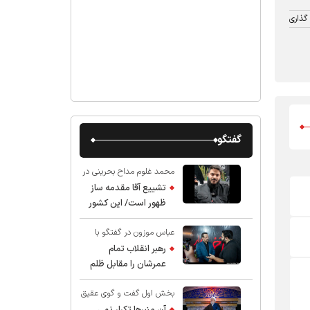
گذاری
گفتگو
محمد غلوم مداح بحرینی در
گفت و گو با عقیق:
تشییع آقا مقدمه ساز
ظهور است/ این کشور
صاحب دارد
عباس موزون در گفتگو با
عقیق:
رهبر انقلاب تمام
عمرشان را مقابل ظلم
ایستادند پس نباید از
بخش اول گفت و گوی عقیق
شهادت ایشان شگفت
با استاد حسین انصاریان:
زده شد
آن منبرها تکرار نمی