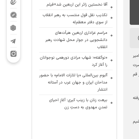
آقا نخستین زائر این اربعین شد+فیلم
تکذیب نقل قول منتسب به رهبر انقلاب
از سوی دفتر معظم‌له
مراسم عزاداری اربعین هیأت‌های
دانشجویی در جوار محل شهادت رهبر
انقلاب
میر
«نوگفته»؛ شهاب مرادی دورهمی نوجوانان
را آغاز کرد
 حضرت
 قم
آلبوم بین‌المللی «یا لثارات الامام» با حضور
مداحان ایران و جهان عرب در آستانه
انتشار
فته
بیعت زنان با زینب کبری؛ آغازِ احیای
تمدنِ مهدوی به دستِ زن
شیم