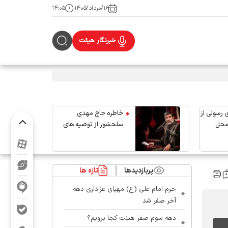
۱۶/مرداد/۱۴۰۵
۱۴:۰۵
خبرنگار هیئت
 رسولی از
خاطره حاج مهدی
محل
سلحشور از توصیه های
رهبر شهید انقلاب
پربازدیدها
تازه ها
حرم امام علی (ع) مهیای عزاداری دهه
آخر صفر شد
دهه سوم صفر هیئت کجا برویم؟