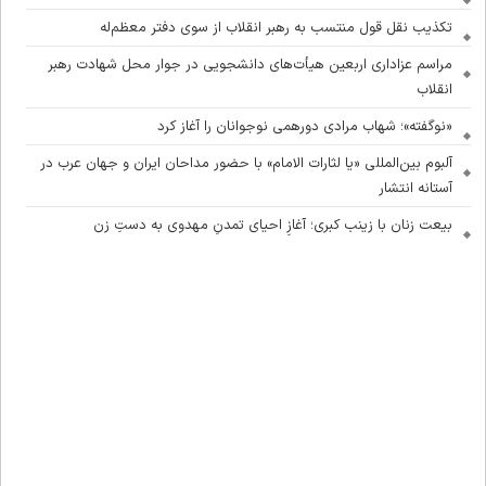
تکذیب نقل قول منتسب به رهبر انقلاب از سوی دفتر معظم‌له
مراسم عزاداری اربعین هیأت‌های دانشجویی در جوار محل شهادت رهبر
انقلاب
«نوگفته»؛ شهاب مرادی دورهمی نوجوانان را آغاز کرد
آلبوم بین‌المللی «یا لثارات الامام» با حضور مداحان ایران و جهان عرب در
آستانه انتشار
بیعت زنان با زینب کبری؛ آغازِ احیای تمدنِ مهدوی به دستِ زن