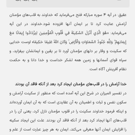
عقیق:
در آیه ۴ سوره مبارکه فتح می‌فرماید که خداوند به قلب‌های مؤمنان
آرامش عنایت کرد تا بر ایمان آنها افزوده شود.
خداوند در این آیه
می‌فرماید: «هُوَ الَّذِي أَنْزَلَ السَّكِينَةَ فِي قُلُوبِ الْمُؤْمِنِينَ لِيَزْدَادُوا إِيمَانًا مَعَ
إِيمَانِهِمْ ۗ وَلِلَّهِ جُنُودُ السَّمَاوَاتِ وَالْأَرْضِ ۚ وَكَانَ اللَّهُ عَلِيمًا حَكِيمًا» اوست خدایی
که سکینت و وقار بر دلهای مؤمنان آورد تا بر یقین و ایمانشان بیفزاید، و
سپاه قوای آسمانها و زمین همه لشکر خداست و خدا دانا و به حکمت
نظام آفرینش آگاه است.
خدا آرامش را در قلب‌های مؤمنان ایجاد کرد بعد از آنکه فاقد آن بودند
در تفسیر المیزان در شرح این آیه آمده است که منظور از سکینت آرامش و
سکون نفس و ثبات و اطمینان به آن عقایدی است که به آن ایمان آورده‌اند
و اینکه فرمود خداوند سکینت را در قلوب مؤمنان نازل کرد، یعنی آن را در
قلب‌های آنها ایجاد کرد بعد از آنکه فاقد آن بودند. علت این ایجاد سکینه
را افزایش ایمان آنها معرفی می‌کند، ایمان به هر چیز عبارت است از علم و