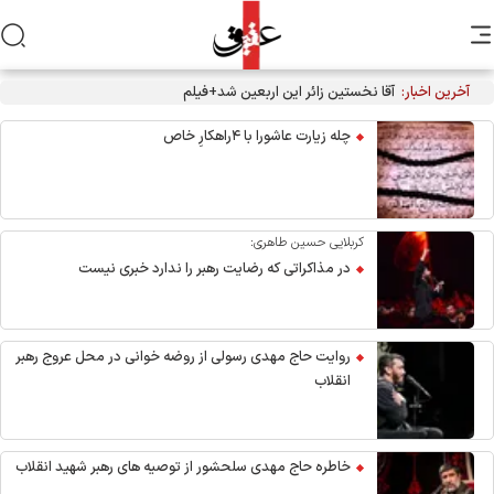
آخرین اخبار:
آقا نخستین زائر این اربعین شد+فیلم
چله زیارت عاشورا با ۴راهکارِ خاص
کربلایی حسین طاهری:
در مذاکراتی که رضایت رهبر را ندارد خبری نیست
روایت حاج مهدی رسولی از روضه خوانی در محل عروج رهبر
انقلاب
خاطره حاج مهدی سلحشور از توصیه های رهبر شهید انقلاب