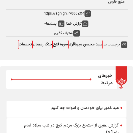
منبع:فارس
گزارش خطا
پسندها
0
اشتراک گذاری
برچسب ها:
سید محسن میرباقری
سوره فتح
جنگ رمضان
تجمعات
خبرهای
مرتبط
عید غدیر برای خودمان و اموات چه کنیم
گزارش عقیق از اجتماع بزرگ مردم کرج در شب میلاد امام
رضا(ع)