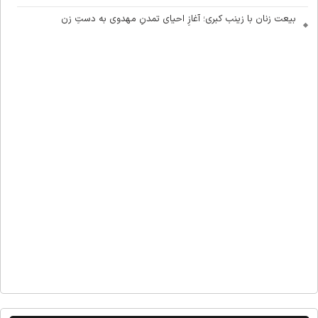
بیعت زنان با زینب کبری؛ آغازِ احیای تمدنِ مهدوی به دستِ زن