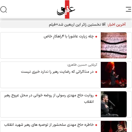
آخرین اخبار:
آقا نخستین زائر این اربعین شد+فیلم
چله زیارت عاشورا با ۴راهکارِ خاص
کربلایی حسین طاهری:
در مذاکراتی که رضایت رهبر را ندارد خبری نیست
روایت حاج مهدی رسولی از روضه خوانی در محل عروج رهبر
انقلاب
خاطره حاج مهدی سلحشور از توصیه های رهبر شهید انقلاب