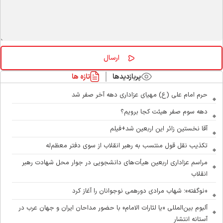
پربازدیدها
تازه ها
حرم امام علی (ع) مهیای عزاداری دهه آخر صفر شد
دهه سوم صفر هیئت کجا برویم؟
آقا نخستین زائر این اربعین شد+فیلم
تکذیب نقل قول منتسب به رهبر انقلاب از سوی دفتر معظم‌له
مراسم عزاداری اربعین هیأت‌های دانشجویی در جوار محل شهادت رهبر
انقلاب
«نوگفته»؛ شهاب مرادی دورهمی نوجوانان را آغاز کرد
آلبوم بین‌المللی «یا لثارات الامام» با حضور مداحان ایران و جهان عرب در
آستانه انتشار