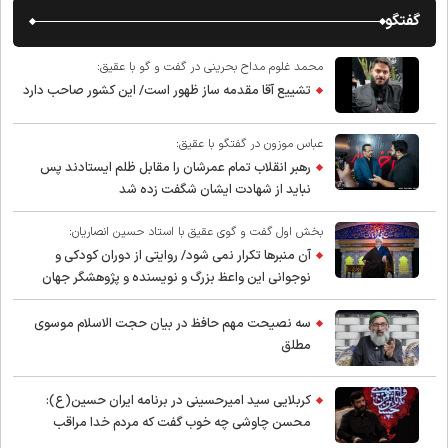
گفتگو
محمد غلوم مداح بحرینی در گفت و گو با عقیق:
تشییع آقا مقدمه ساز ظهور است/ این کشور صاحب دارد
عباس موزون در گفتگو با عقیق:
رهبر انقلاب تمام عمرشان را مقابل ظلم ایستادند پس
نباید از شهادت ایشان شگفت زده شد
بخش اول گفت و گوی عقیق با استاد حسین انصاریان:
آن منبرها تکرار نمی شود/ روایتی از دوران کودکی و
نوجوانی این واعظ بزرگ و نویسنده و پژوهشگر جهان
اسلام
سه نصیحت مهم حافظ در بیان حجت الاسلام موسوی
مطلق
کربلایی سید امیر‌حسینی در برنامه ایران حسین(ع):
محسن چاوشی چه خوب گفت که مردم خدا مراقب
ماست/ مردم دهن تفرقه افکنان بزنند