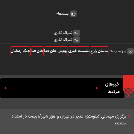
پسندها
0
اشتراک گذاری
اشتراک گذاری
برچسب ها:
ساسان زارع
نشست خبری
پویش جان فدا
جان فدا
جنگ رمضان
خبرهای
مرتبط
برگزاری مهمانی کیلومتری غدیر در تهران و هزار شهر/«بیعت در امتداد
بعثت»