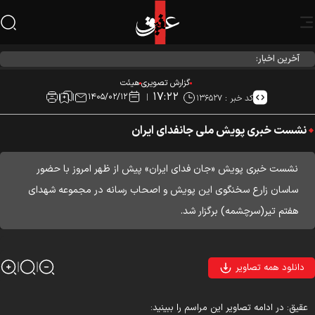
آخرین اخبار:
احیاء شب نیمه شعبان در هیئت آیین حسینی
گزارش تصویری
هیئت
۱۷:۲۲
۱۴۰۵/۰۲/۱۲
کد خبر :
۱۳۶۵۲۷
نشست خبری پویش ملی جانفدای ایران
نشست خبری پویش «جان فدای ایران» پیش از ظهر امروز با حضور
ساسان زارع سخنگوی این پویش و اصحاب رسانه در مجموعه شهدای
هفتم تیر(سرچشمه) برگزار شد.
دانلود همه تصاویر
قیق: در ادامه تصاویر این مراسم را ببینید: