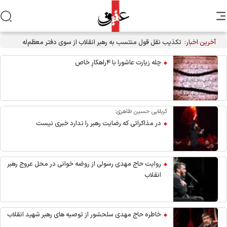
آخرین اخبار:
تکذیب نقل قول منتسب به رهبر انقلاب از سوی دفتر معظم‌له
چله زیارت عاشورا با ۴راهکارِ خاص
کربلایی حسین طاهری:
در مذاکراتی که رضایت رهبر را ندارد خبری نیست
روایت حاج مهدی رسولی از روضه خوانی در محل عروج رهبر
انقلاب
خاطره حاج مهدی سلحشور از توصیه های رهبر شهید انقلاب