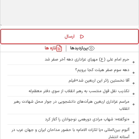
پربازدیدها
تازه ها
حرم امام علی (ع) مهیای عزاداری دهه آخر صفر شد
دهه سوم صفر هیئت کجا برویم؟
آقا نخستین زائر این اربعین شد+فیلم
تکذیب نقل قول منتسب به رهبر انقلاب از سوی دفتر معظم‌له
مراسم عزاداری اربعین هیأت‌های دانشجویی در جوار محل شهادت رهبر
انقلاب
«نوگفته»؛ شهاب مرادی دورهمی نوجوانان را آغاز کرد
آلبوم بین‌المللی «یا لثارات الامام» با حضور مداحان ایران و جهان عرب در
آستانه انتشار