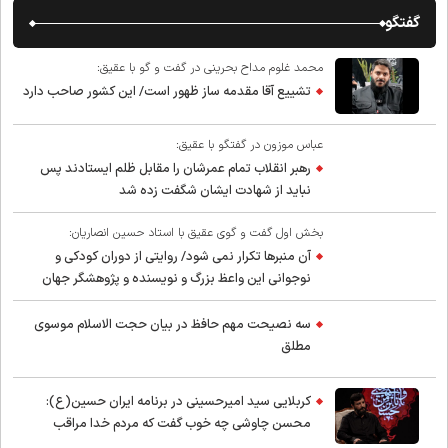
گفتگو
محمد غلوم مداح بحرینی در گفت و گو با عقیق:
تشییع آقا مقدمه ساز ظهور است/ این کشور صاحب دارد
عباس موزون در گفتگو با عقیق:
رهبر انقلاب تمام عمرشان را مقابل ظلم ایستادند پس
نباید از شهادت ایشان شگفت زده شد
بخش اول گفت و گوی عقیق با استاد حسین انصاریان:
آن منبرها تکرار نمی شود/ روایتی از دوران کودکی و
نوجوانی این واعظ بزرگ و نویسنده و پژوهشگر جهان
اسلام
سه نصیحت مهم حافظ در بیان حجت الاسلام موسوی
مطلق
کربلایی سید امیر‌حسینی در برنامه ایران حسین(ع):
محسن چاوشی چه خوب گفت که مردم خدا مراقب
ماست/ مردم دهن تفرقه افکنان بزنند