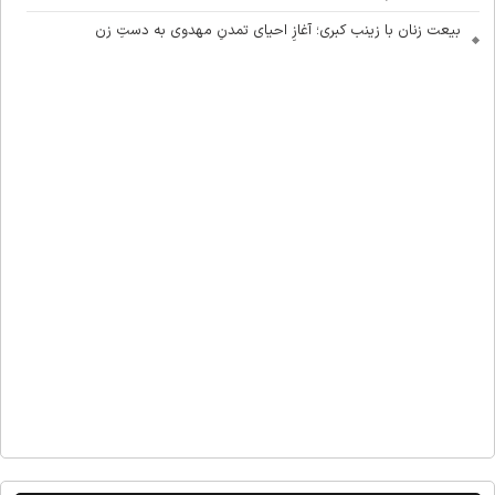
بیعت زنان با زینب کبری؛ آغازِ احیای تمدنِ مهدوی به دستِ زن