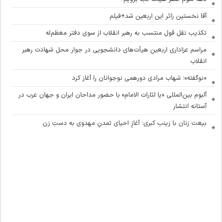
آقا نخستین زائر این اربعین شد+فیلم
تکذیب نقل قول منتسب به رهبر انقلاب از سوی دفتر معظم‌له
مراسم عزاداری اربعین هیأت‌های دانشجویی در جوار محل شهادت رهبر
انقلاب
«نوگفته»؛ شهاب مرادی دورهمی نوجوانان را آغاز کرد
آلبوم بین‌المللی «یا لثارات الامام» با حضور مداحان ایران و جهان عرب در
آستانه انتشار
بیعت زنان با زینب کبری؛ آغازِ احیای تمدنِ مهدوی به دستِ زن