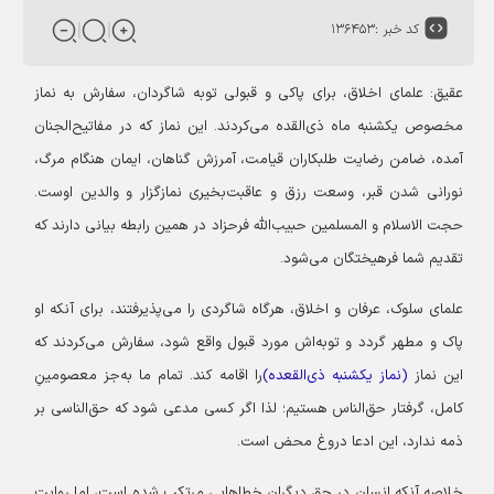
کد خبر :
۱۳۶۴۵۳
عقیق: علمای اخلاق، برای پاکی و قبولی توبه شاگردان، سفارش به نماز
مخصوص یکشنبه ماه ذی‌القده می‌کردند. این نماز که در مفاتیح‌الجنان
آمده، ضامن رضایت طلبکاران قیامت، آمرزش گناهان، ایمان هنگام مرگ،
نورانی شدن قبر، وسعت رزق و عاقبت‌بخیری نمازگزار و والدین اوست.
حجت الاسلام و المسلمین حبیب‌الله فرحزاد در همین رابطه بیانی دارند که
تقدیم شما فرهیختگان می‌شود.
علمای سلوک، عرفان و اخلاق، هرگاه شاگردی را می‌پذیرفتند، برای آنکه او
پاک و مطهر گردد و توبه‌اش مورد قبول واقع شود، سفارش می‌کردند که
این نماز
(نماز یکشنبه ذی‌القعده)
را اقامه کند. تمام ما به‌جز معصومینِ
کامل، گرفتار حق‌الناس هستیم؛ لذا اگر کسی مدعی شود که حق‌الناسی بر
ذمه ندارد، این ادعا دروغ محض است.
خلاصه آنکه انسان در حق دیگران خطاهایی مرتکب شده است، اما روایت