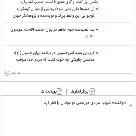
بخش اول گفت و گوی عقیق با استاد حسین انصاریان:
آن منبرها تکرار نمی شود/ روایتی از دوران کودکی و
نوجوانی این واعظ بزرگ و نویسنده و پژوهشگر جهان
اسلام
سه نصیحت مهم حافظ در بیان حجت الاسلام موسوی
مطلق
کربلایی سید امیر‌حسینی در برنامه ایران حسین(ع):
محسن چاوشی چه خوب گفت که مردم خدا مراقب
ماست/ مردم دهن تفرقه افکنان بزنند
بیشتر
پرطرفدارها
پربحث‌ها
«نوگفته»؛ شهاب مرادی دورهمی نوجوانان را آغاز کرد