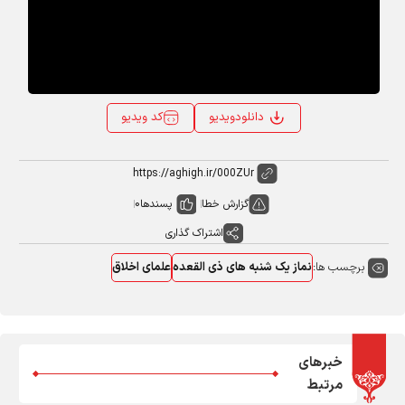
کد ویدیو
دانلودویدیو
گزارش خطا
پسندها
0
اشتراک گذاری
برچسب ها:
نماز یک شنبه های ذی القعده
علمای اخلاق
خبرهای
مرتبط