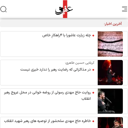
آخرین اخبار:
تکذیب نقل قول منتسب به رهبر انقلاب از سوی دفتر معظم‌له
چله زیارت عاشورا با ۴راهکارِ خاص
کربلایی حسین طاهری:
در مذاکراتی که رضایت رهبر را ندارد خبری نیست
روایت حاج مهدی رسولی از روضه خوانی در محل عروج رهبر
انقلاب
خاطره حاج مهدی سلحشور از توصیه های رهبر شهید انقلاب