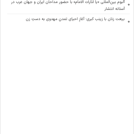
آلبوم بین‌المللی «یا لثارات الامام» با حضور مداحان ایران و جهان عرب در
آستانه انتشار
بیعت زنان با زینب کبری؛ آغازِ احیای تمدنِ مهدوی به دستِ زن