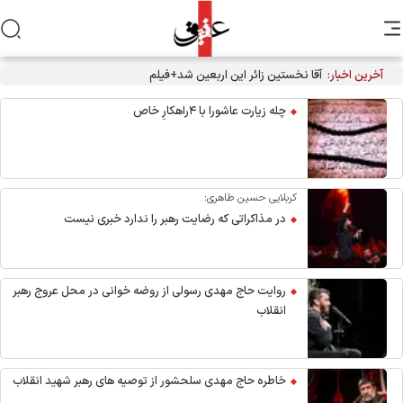
آخرین اخبار:
آقا نخستین زائر این اربعین شد+فیلم
چله زیارت عاشورا با ۴راهکارِ خاص
کربلایی حسین طاهری:
در مذاکراتی که رضایت رهبر را ندارد خبری نیست
روایت حاج مهدی رسولی از روضه خوانی در محل عروج رهبر
انقلاب
خاطره حاج مهدی سلحشور از توصیه های رهبر شهید انقلاب