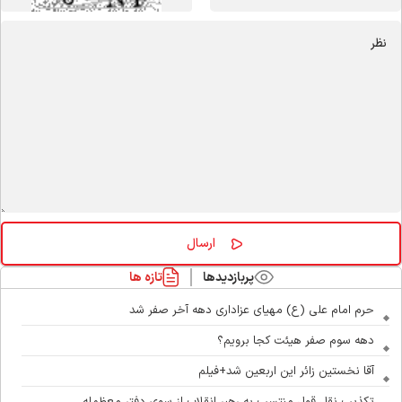
پربازدیدها
تازه ها
حرم امام علی (ع) مهیای عزاداری دهه آخر صفر شد
دهه سوم صفر هیئت کجا برویم؟
آقا نخستین زائر این اربعین شد+فیلم
تکذیب نقل قول منتسب به رهبر انقلاب از سوی دفتر معظم‌له