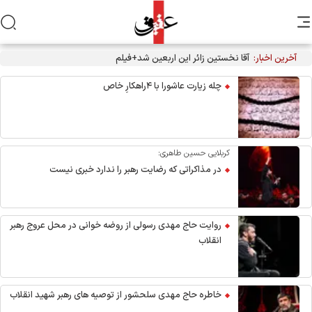
آخرین اخبار:
آقا نخستین زائر این اربعین شد+فیلم
چله زیارت عاشورا با ۴راهکارِ خاص
کربلایی حسین طاهری:
در مذاکراتی که رضایت رهبر را ندارد خبری نیست
روایت حاج مهدی رسولی از روضه خوانی در محل عروج رهبر
انقلاب
خاطره حاج مهدی سلحشور از توصیه های رهبر شهید انقلاب