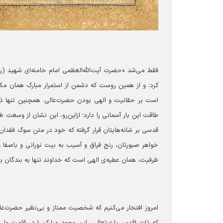
فقط می‌شد «حضرت آیت‌الله‌العظمی امام خامنه‌ای شهید (رحمةا
کرد؛ و از همین روست که دشمن از استمرار مبارک همان م
است بر حقانیت و الهی بودن حضرت‌عالی. همچنین تنها ذ
طاقت این بار آسمانی را دارد؛ ازاین‌رو، این نشان از وس
قدسی بر شانه‌هایتان قرار گرفته که خود در متن سوگ فقدان 
خواهر صبورتان، رنج فراق و آسیب به بیت نورانی و باصفا و 
ظرفیت، همان عطیه‌ی الهی است که خداوند تنها به بندگان ب
امروز افتخار می‌کنیم که شخصیت ممتاز و بی‌نظیر حضرت‌عا
که ذات اقدس باری‌تعالی، این وجود مبارک را در قامت ولی