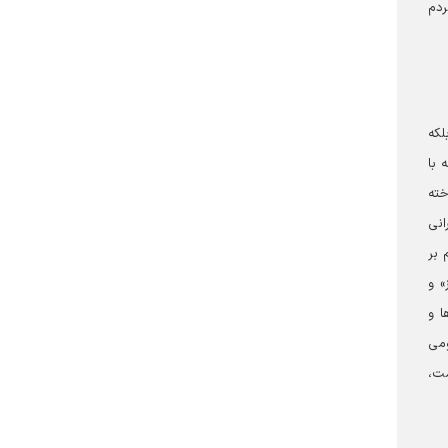
ردم
لکه
 با
خته
انی
 بر
» و
ا و
ومی
مت،