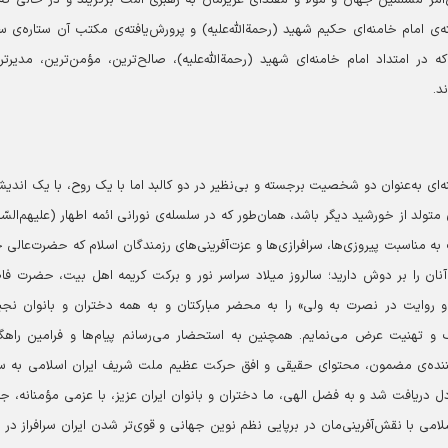
‌ی امام خامنه‌ای حکیم شهید (رحمةالله‌علیه) و پرورش‌یافته‌ی مکتب آن ستاره‌ی س
 در امتداد امام خامنه‌ای شهید (رحمةالله‌علیه)، صالح‌ترین، مؤمن‌ترین، مدیرتر
د.
نه‌ای به‌عنوان دو شخصیت برجسته و بی‌نظیر در دو کالبد اما با یک روح، با یک اندیش
لد از خورشید دیگر باشد، همان‌طور که در سلسله‌ی نورانی ائمه اطهار (علیهم‌السّل
 مناسبت پیروزی‌ها، سرافرازی‌ها و عزت‌آفرینی‌های رزمندگان اسلام که حضرت‌عالی 
نان را بر دوش دارید؛ سالروز میلاد سراسر نور و برکت کریمه اهل بیت، حضرت فا
 و روایت در نصرت به ولی» را به محضر مبارکتان و به همه دختران و بانوان نج
و تهنیت عرض می‌نمایم. همچنین به استحضار می‌رسانم پیام‌ها و فرامین راهگ
م‌کننده‌ی مضمون، محتوای حقیقی و افق حرکت عظیم ملت شریف ایران اسلامی به 
 دریافت شد و به فضل الهی، ما دختران و بانوان ایران عزیز، با عزمی مؤمنانه، ج
می با نقش‌آفرینی‌مان در برپایی نظم نوین جهانی و قوی‌تر شدن ایران سرافراز در پ