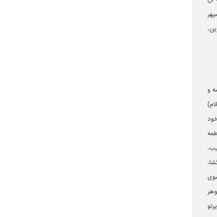
پهر
ین،
ه و
ام)
خود
طمه
یب،
شا،
سوی
وهر
رتو