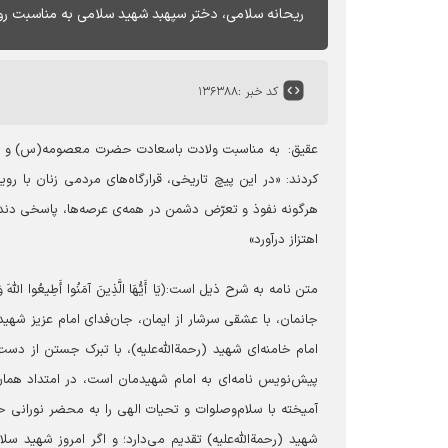
ریحانه سلامی، دختر سپهبد شهید سلامی به مناسبت روز
کد خبر :
۱۳۶۳۸۸
عقیق:
به مناسبت ولادت باسعادت حضرت معصومه(س) و روز د
کردند: «در این پیچ تاریخی، قرارگاه‌های مردمی زنان با روی
هرگونه نفوذ و تعرّض دشمن در همه‌ی عرصه‌ها، پاسخی دندا
اهتزاز درآورد»
متن نامه به شرح ذیل است:
﴿يَا أَيُّهَا الَّذِينَ آمَنُوا أَطِيعُوا اللَّهَ
جانمان، با عشقی سرشار از ایمان، جان‌فدای امام عزیز شهید
امام خامنه‌ای شهید (رحمةالله‌علیه)، با تبرک جستن از دست
پیش‌نویس نامه‌ای به امام شهیدمان است، در امتداد همان 
آمیخته با سلام‌وصلوات و تحیات الهی را به محضر نورانی حضر
شهید (رحمةالله‌علیه) تقدیم می‌دارد؛ و اگر امروز شهید سل