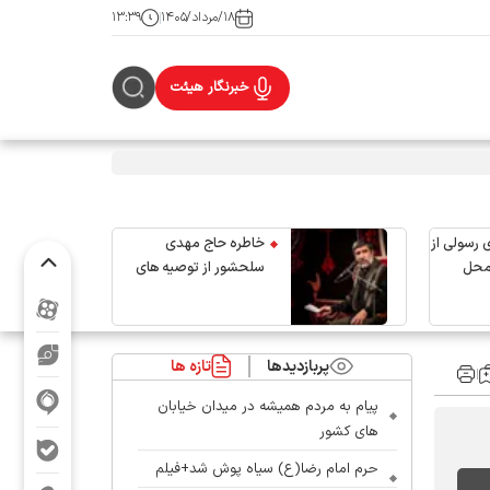
۱۸/مرداد/۱۴۰۵
۱۳:۳۹
خبرنگار هیئت
 رسولی از
خاطره حاج مهدی
محل
سلحشور از توصیه های
رهبر شهید انقلاب
پربازدیدها
تازه ها
پیام به مردم همیشه در میدان خیابان
های کشور
حرم امام رضا(ع) سیاه پوش شد+فیلم