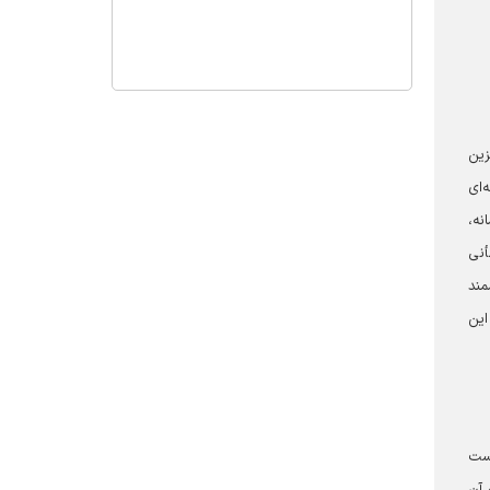
زین
‌ای
نه،
أنی
مند
این
است
 آن