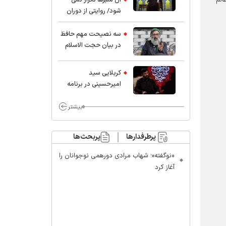
شود/ روایتی از دوران
کودکی و نوجوانی این
واعظ بزرگ و نویسنده و
سه نصیحت مهم حافظ
پژوهشگر جهان اسلام
در بیان حجت الاسلام
موسوی مطلق
کربلایی سید
امیر‌حسینی در برنامه
ایران حسین(ع):
محسن چاوشی چه
بیشتر
خوب گفت که مردم خدا
مراقب ماست/ مردم
پرطرفدارها
پربحث‌ها
دهن تفرقه افکنان بزنند
«نوگفته»؛ شهاب مرادی دورهمی نوجوانان را
آغاز کرد