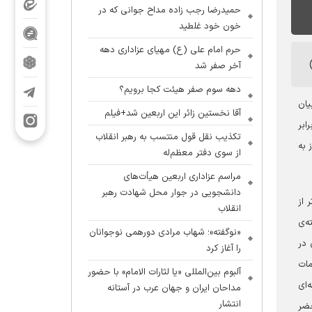
حمیدرضا رجب زاده مداح جوانی که در
خون خود غلطید
حرم امام علی (ع) مهیای عزاداری دهه
آخر صفر شد
دهه سوم صفر هیئت کجا برویم؟
یان
آقا نخستین زائر این اربعین شد+فیلم
ابر
تکذیب نقل قول منتسب به رهبر انقلاب
 به
از سوی دفتر معظم‌له
مراسم عزاداری اربعین هیأت‌های
دانشجویی در جوار محل شهادت رهبر
 از
انقلاب
ه‌ی
«نوگفته»؛ شهاب مرادی دورهمی نوجوانان
 در
را آغاز کرد
مات
آلبوم بین‌المللی «یا لثارات الامام» با حضور
‌ای
مداحان ایران و جهان عرب در آستانه
انتشار
حضر