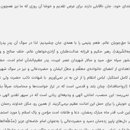
قتدای خود، جان ناقابلی دارند برای عرض تقدیم و خوشا آن روزی که ما نیز همچون 
 حق‌جویان عالم، طعم یتیمی را با همه‌ی جان چشیدیم؛ لذا در سوگ آن پدرِ پدرتر
ه‌الشّریف)، رهبر حکیم و فرزانه عدالت‌طلبان و آزادی‌خواهان عالم، خلف صالح و و
لحشور سپاه حق، سید و سالار شهیدان عصر غیبت، پدر عظیم‌الشأن امام امت، ح
 و تعدادی از اعضای خانواده‌ی معظّم و معزّز ایشان و حضرت‌عالی و نیز در سوگ شهی
امل استکبار، لباس انتقام را از تن به در نمی‌آوریم.
با شهادت نائب حضرت ولی ع
خدا (ارواحنافداه)، چنان بلند و قدسی است که در تراز خواست‌ها و محاسبات صرفاً ب
می‌رسد؛ این منصب، امانتی الهی و ودیعه‌ای ربانی است که در سپهر تقدیر الهی م
ی خویش را برای حمل این امانت عظیم برمی‌گزیند. از همین رو، مکرّر خداوند رحمان را
لین شب قدر ماه مبارک رمضان، دعا و طاعات امت مؤمن و پاک اسلام را مورد استج
 دل‌های پاییز زده‌مان دمید و حضرت‌عالی را به‌عنوان امام خامنه‌ای عزیز (مدّظلّه‌العا
الله‌علیه) در تمامی صفات می‌باشید؛ به ولایت، امامت و حاکمیت بر امت و حق‌طلبان ع