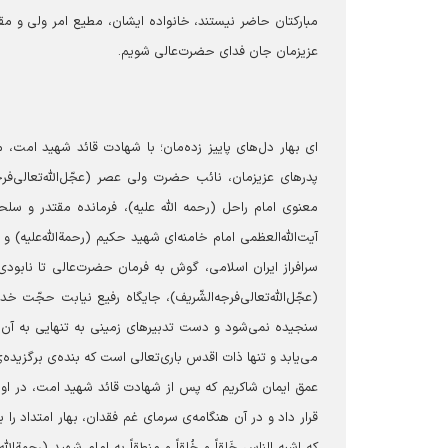
مبارکتان حاضر نیستند، خانواده ایشان، مطیع امر ولی و م
عزیزمان جان فدای حضرت‌عالی شویم.
ای بهار دل‌های پاییز زده‌مان؛
با شهادت قائد شهید امت، ما
پدرهای عزیزمان، نائب حضرت ولی عصر (عجّل‌الله‌تعالی‌فرج
معنوی امام راحل (رحمه الله علیه)، فرمانده مقتدر و س
آیت‌الله‌العظمی امام خامنه‌ای شهید حکیم (رحمةالله‌علیه)
سرافراز ایران اسلامی، گوش به فرمان حضرت‌عالی تا نابودی ک
(عجّل‌الله‌تعالی‌فرجه‌الشّریف)، جایگاه رفیع نیابت حجّت 
سنجیده نمی‌شود و دست تدبیرهای زمینی به تنهایی به آن ن
می‌یابد و تنها ذات اقدس باری‌تعالی است که بنده‌ی برگزیده‌
عمق ایمان شاکریم که پس از شهادت قائد شهید امت، در او
قرار داد و در آن هنگامه‌ی سرمای غم فقدان، بهار امتداد را بر
که اشبه الناس خَلقاً و خُلقاً و منطقاً به امام شهید (رحمة