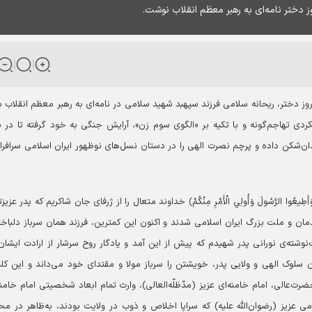
 دختر نامه‌ای به رهبر معظم انقلاب نوشت.
ختر، ریحانه سلامی فرزند سپهبد شهید سلامی در نامه‌ای به رهبر معظم انقلاب ب
کردی تهاجم‌گونه و با تکیه بر «الگوی سوم زن»، آرایش جنگی به خود گرفته تا در بر
ن‌شکن داده و پرچم نصرت الهی را در دستان نسل‌های نوظهور ایران اسلامی سرافراز
 وَأَطِيعُوا الرَّسُولَ وَأُولِي الْأَمْرِ مِنْكُمْ﴾
خداوند متعال را از ژرفای جان شاکریم که پدر عزیزتر
مان و ملت بزرگ ایران اسلامی شدند و اکنون این کمترین، فرزند همان سرباز دلباخت
‌نوشته‌ی نورانی پدر شهیدم که پیش از این آمد و یادگار روح سرشار از ارادت ایشان
سلوک الهی و ولایی پدر، خویشتن را سرباز مولا و مقتدای خود می‌داند و این کل
ت‌عالی، امام خامنه‌ای عزیز (مدّظلّه‌العالی)، وارث تمام ابعاد شخصیتی امام خامنه
امی عزیز (رضوان‌الله علیه) که سراپا اخلاص و ذوب در ولایت بودند، به‌ظاهر در م