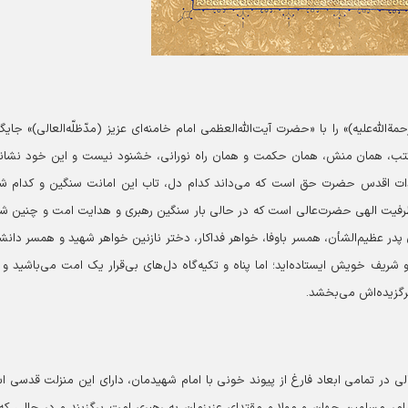
لله‌علیه)» را با «حضرت آیت‌الله‌العظمی امام خامنه‌ای عزیز (مدّظلّه‌العالی)» جایگ
کتب، همان منش، همان حکمت و همان راه نورانی، خشنود نیست و این خود نشانه
ات اقدس حضرت حق است که می‌داند کدام دل، تاب این امانت سنگین و کدام شا
عت ظرفیت الهی حضرت‌عالی است که در حالی بار سنگین رهبری و هدایت امت و چنین ش
پدر عظیم‌الشأن، همسر باوفا، خواهر فداکار، دختر نازنین خواهر شهید و همسر دانش
شریف خویش ایستاده‌اید؛ اما پناه و تکیه‌گاه دل‌های بی‌قرار یک امت می‌باشید و 
رگزیده‌اش می‌بخشد.
لی در تمامی ابعاد فارغ از پیوند خونی با امام شهیدمان، دارای این منزلت قدسی 
‌امر مسلمین جهان و مولا و مقتدای عزیزمان به رهبری امت برگزیند و در حالی که