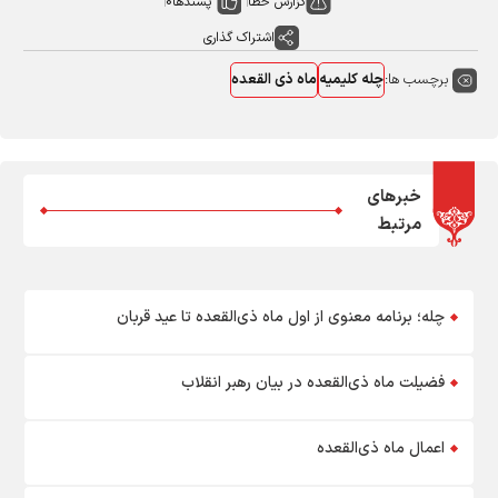
گزارش خطا
پسندها
0
اشتراک گذاری
برچسب ها:
چله کلیمیه
ماه ذی القعده
خبرهای
مرتبط
چله؛ برنامه معنوی از اول ماه ذی‌القعده تا عید قربان
فضیلت ماه ذی‌القعده در بیان رهبر انقلاب
اعمال ماه ذی‌القعده