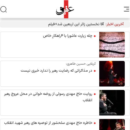
آخرین اخبار:
آقا نخستین زائر این اربعین شد+فیلم
چله زیارت عاشورا با ۴راهکارِ خاص
کربلایی حسین طاهری:
در مذاکراتی که رضایت رهبر را ندارد خبری نیست
روایت حاج مهدی رسولی از روضه خوانی در محل عروج رهبر
انقلاب
خاطره حاج مهدی سلحشور از توصیه های رهبر شهید انقلاب