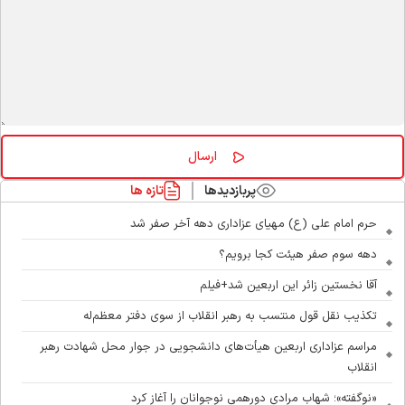
پربازدیدها
تازه ها
حرم امام علی (ع) مهیای عزاداری دهه آخر صفر شد
دهه سوم صفر هیئت کجا برویم؟
آقا نخستین زائر این اربعین شد+فیلم
تکذیب نقل قول منتسب به رهبر انقلاب از سوی دفتر معظم‌له
مراسم عزاداری اربعین هیأت‌های دانشجویی در جوار محل شهادت رهبر
انقلاب
«نوگفته»؛ شهاب مرادی دورهمی نوجوانان را آغاز کرد