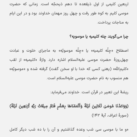
اربعین کلیمی از اول ذیقعده تا دهم ذیحجّه است. زمانی که حضرت
موسی کلیم به کوه طور رفت و چهل روز مهمان خداوند بود و در این ایام
به مناجات پرداخت.
چرا می‌گویند چله کلیمیه یا موسویه؟
اصطلاح «چِلّه کلیمیه» یا «چِلّه موسویّه» به ماجرای خلوت و عبادت
چهل‌روزهٔ حضرت موسی علیه‌السلام اشاره دارد. واژهٔ «کلیمیه» از لقب
«کلیم‌الله» (یعنی کسی که خدا با او سخن گفت) گرفته شده و «موسویّه»
هم منسوب به نام حضرت موسی علیه‌السلام است.
ریشهٔ این تعبیر در قرآن است. خداوند می‌فرماید:
﴿وَوَاعَدْنَا مُوسَیٰ ثَلَاثِینَ لَیْلَةً وَأَتْمَمْنَاهَا بِعَشْرٍ فَتَمَّ مِیقَاتُ رَبِّهِ أَرْبَعِینَ لَیْلَةً﴾
(سورهٔ اعراف، آیهٔ ۱۴۲)
«و ما با موسی سی شب وعده گذاشتیم و آن را با ده شب دیگر کامل