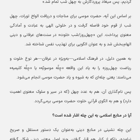
کردیم، پس میعاد پروردگارش به چهل شب تمام شد.»
بر اساس این آیه، حضرت موسی برای مناجات و دریافت الواح تورات، چهل
شب از قوم خود فاصله گرفت و در خلوتی الهی به عبادت و آمادگی
معنوی پرداخت. این «چهل‌روز/شب خلوت» در سنت‌های عرفانی و دینی
الهام‌بخش شد و به عنوان الگویی برای تهذیب نفس شناخته شد.
به همین دلیل، در فرهنگ اسلامی—به‌ویژه در عرفان—هر نوع خلوت و
ریاضت چهل‌روزه را به یاد این واقعه «چِلّه موسویّه» یا «چِلّه کلیمیه»
می‌نامند؛ یعنی چله‌ای که به شیوه و یاد حضرت موسی انجام می‌شود.
پس نام‌گذاری آن، هم به عدد چهل (که در سیر و سلوک معنوی اهمیت
دارد) و هم به الگوی قرآنیِ خلوت حضرت موسی برمی‌گردد.
آیا در منابع اسلامی به این چله اشار شده است؟
این چله نشینی در منابع دینی به‌عنوان یک دستور مستقل و صریح
نیامده، بلکه از کنار هم قرار گرفتن چند اصل معتبر دینی شکل گرفته