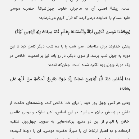
است. ریشهٔ اصلی آن به ماجرای خلوت چهل‌شبانهٔ حضرت موسی
علیه‌السلام با خداوند برمی‌گردد که قرآن کریم می‌فرماید:
﴿وَوَاعَدْنَا مُوسَیٰ ثَلَاثِینَ لَیْلَةً وَأَتْمَمْنَاهَا بِعَشْرٍ فَتَمَّ مِیقَاتُ رَبِّهِ أَرْبَعِینَ لَیْلَةً﴾
یعنی خداوند برای مناجات، سی شب را با ده شب دیگر کامل کرد تا این
دوره به چهل شب برسد. از سوی دیگر، در روایات نیز بر اهمیت اخلاص در
یک دورهٔ چهل‌روزه تأکید شده است؛ چنان‌که آمده:
«مَا أَخْلَصَ عَبْدٌ لِلَّهِ أَرْبَعِینَ صَبَاحًا إِلَّا جَرَتْ یَنَابِیعُ الْحِکْمَةِ مِنْ قَلْبِهِ عَلَی
لِسَانِهِ»
یعنی هر کس چهل روز خود را برای خدا خالص کند، چشمه‌های حکمت از
دلش بر زبانش جاری می‌شود. بر این اساس، اهل سلوک و برخی عالمان
اخلاق با الهام از این دو منبع، برنامه‌هایی به صورت چهل‌روزه تنظیم
کرده‌اند و به اعتبار ارتباط آن با سیرهٔ حضرت موسی، آن را «چلهٔ کلیمیه»