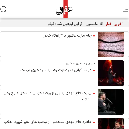
آخرین اخبار:
آقا نخستین زائر این اربعین شد+فیلم
چله زیارت عاشورا با ۴راهکارِ خاص
کربلایی حسین طاهری:
در مذاکراتی که رضایت رهبر را ندارد خبری نیست
روایت حاج مهدی رسولی از روضه خوانی در محل عروج رهبر
انقلاب
خاطره حاج مهدی سلحشور از توصیه های رهبر شهید انقلاب