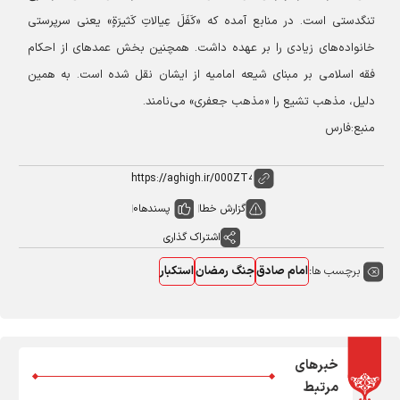
تنگدستی است. در منابع آمده که «کَفَلَ عِیالاتِ کَثیرَةٍ» یعنی سرپرستی
خانواده‌های زیادی را بر عهده داشت. همچنین بخش عمدهای از احکام
فقه اسلامی بر مبنای شیعه امامیه از ایشان نقل شده است. به همین
دلیل، مذهب تشیع را «مذهب جعفری» می‌نامند.
منبع:فارس
گزارش خطا
پسندها
0
اشتراک گذاری
برچسب ها:
امام صادق
جنگ رمضان
استکبار
خبرهای
مرتبط