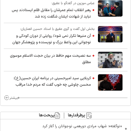
عباس موزون در گفتگو با عقیق:
رهبر انقلاب تمام عمرشان را مقابل ظلم ایستادند پس
نباید از شهادت ایشان شگفت زده شد
بخش اول گفت و گوی عقیق با استاد حسین انصاریان:
آن منبرها تکرار نمی شود/ روایتی از دوران کودکی و
نوجوانی این واعظ بزرگ و نویسنده و پژوهشگر جهان
اسلام
سه نصیحت مهم حافظ در بیان حجت الاسلام موسوی
مطلق
کربلایی سید امیر‌حسینی در برنامه ایران حسین(ع):
محسن چاوشی چه خوب گفت که مردم خدا مراقب
ماست/ مردم دهن تفرقه افکنان بزنند
بیشتر
پرطرفدارها
پربحث‌ها
«نوگفته»؛ شهاب مرادی دورهمی نوجوانان را آغاز کرد