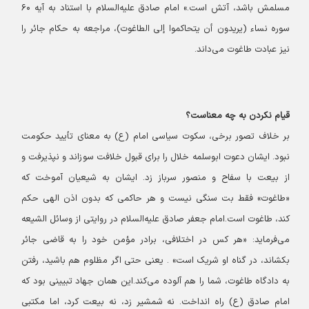
مسلمش باشد، آتش است.» امام صادق علیه‌السلام با استناد به آیه ۶۰
سوره نساء (یریدون أن یتحاکموا إلی الطاغوت)، مراجعه به حکام جائر را
نیز عبادت طاغوت می‌داند.
قیام نکردن به چه معناست؟
بر خلاف تصور برخی، سکوت سیاسی امام (ع) به معنای تأیید حکومت
نبود. ایشان دعوت ابوسلمه خلال را برای قبول خلافت سوزاند و نپذیرفت و
از بیعت با سفاح و منصور سرباز زد. ایشان به شیعیان آموخت که
«طاغوت» فقط بت سنگی نیست و هر حاکمی که بدون اذن الهی حکم
کند، طاغوت است.
امام جعفر صادق علیه‌السلام در روایتی از وسائل الشیعه
می‌فرماید: «هر کس در اختلافی، برادر مؤمن خود را به قاضی جائر
بکشاند، در گناه او شریک است» . یعنی حتی اگر مظلوم هم باشید، رفتن
به دادگاه طاغوت، شما را هم آلوده می‌کند.
این همان جهاد تبیینی بود که
امام صادق (ع) راه انداخت. نه شمشیر زد، نه بیعت کرد، اما مکتبی