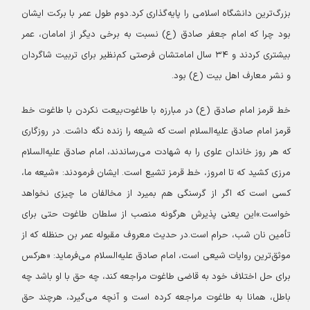
بزرگ‌ترین دانشگاه اسلامی را پایه‌گذاری کرد.
دوم طول عمر با برکت ایشان
بود چرا که امام جعفر صادق (ع) نسبت به برخی دیگر از امامان، عمر
بیشتری کردند و ۳۴ سال امامتشان فرصتی کم‌نظیر برای تربیت شاگردان
و نشر معارف اهل بیت (ع) بود.
خط قرمز امام صادق (ع) در مبارزه با طاغوت
بیعت نکردن با طاغوت خط
قرمز امام صادق علیه‌السلام است که شیعه را زنده نگه داشت. در روزگاری
که هر روز خاندان علوی را به شهادت می‌رساندند، امام صادق علیه‌السلام
مرزی کشید که تا امروز، خط قرمز تشیع است. ایشان فرمودند: «شيعه ما،
كسى است كه اگر از گرسنگی هم بميرد از مخالفان ما چیزی نخواهد
خواست.»این یعنی پذیرش هرگونه منصب از سلطان طاغوت حتی برای
تأمین نان شب، حرام است.
در حدیث معروف مقبوله عمر بن حنظله که از
موثق‌ترین روایات شیعی است، امام صادق علیه‌السلام می‌فرماید: «هرکس
برای حل اختلاف خود به قاضی طاغوت مراجعه کند، چه حق با او باشد چه
باطل، همانا به طاغوت مراجعه کرده است و آنچه می‌گیرد، هرچند حق