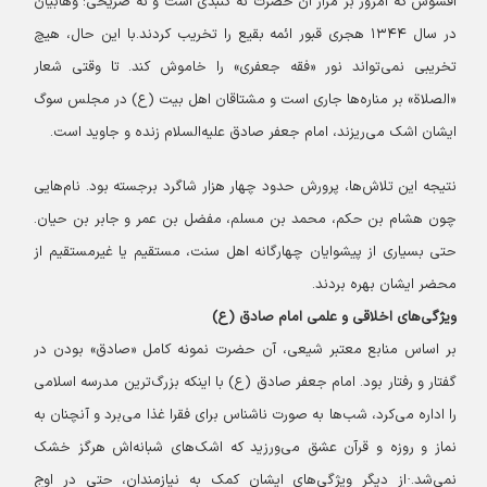
افسوس که امروز بر مزار آن حضرت نه گنبدی است و نه ضریحی؛ وهابیان
در سال ۱۳۴۴ هجری قبور ائمه بقیع را تخریب کردند.
با این حال، هیچ
تخریبی نمی‌تواند نور «فقه جعفری» را خاموش کند. تا وقتی شعار
«الصلاة» بر مناره‌ها جاری است و مشتاقان اهل بیت (ع) در مجلس سوگ
ایشان اشک می‌ریزند، امام جعفر صادق علیه‌السلام زنده و جاوید است.
نتیجه این تلاش‌ها، پرورش حدود چهار هزار شاگرد برجسته بود. نام‌هایی
چون هشام بن حکم، محمد بن مسلم، مفضل بن عمر و جابر بن حیان.
حتی بسیاری از پیشوایان چهارگانه اهل سنت، مستقیم یا غیرمستقیم از
محضر ایشان بهره بردند.
ویژگی‌های اخلاقی و علمی امام صادق (ع)
بر اساس منابع معتبر شیعی، آن حضرت نمونه کامل «صادق» بودن در
گفتار و رفتار بود. امام جعفر صادق (ع) با اینکه بزرگ‌ترین مدرسه اسلامی
را اداره می‌کرد، شب‌ها به صورت ناشناس برای فقرا غذا می‌برد و آنچنان به
نماز و روزه و قرآن عشق می‌ورزید که اشک‌های شبانه‌اش هرگز خشک
نمی‌شد.
·
از دیگر ویژگی‌های ایشان کمک به نیازمندان، حتی در اوج