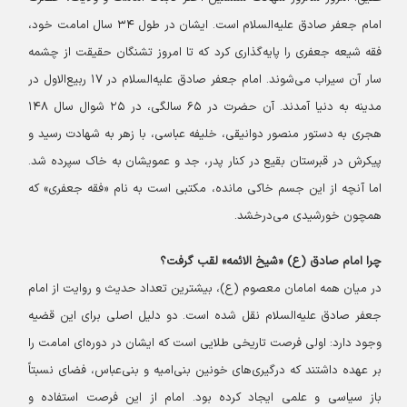
امام جعفر صادق علیه‌السلام است. ایشان در طول ۳۴ سال امامت خود،
فقه شیعه جعفری را پایه‌گذاری کرد که تا امروز تشنگان حقیقت از چشمه
سار آن سیراب می‌شوند.
امام جعفر صادق علیه‌السلام در ۱۷ ربیع‌الاول در
مدینه به دنیا آمدند. آن حضرت در ۶۵ سالگی، در ۲۵ شوال سال ۱۴۸
هجری به دستور منصور دوانیقی، خلیفه عباسی، با زهر به شهادت رسید و
پیکرش در قبرستان بقیع در کنار پدر، جد و عمویشان به خاک سپرده شد.
اما آنچه از این جسم خاکی مانده، مکتبی است به نام «فقه جعفری» که
همچون خورشیدی می‌درخشد.
چرا امام صادق (ع) «شیخ الائمه» لقب گرفت؟
در میان همه امامان معصوم (ع)، بیشترین تعداد حدیث و روایت از امام
جعفر صادق علیه‌السلام نقل شده است. دو دلیل اصلی برای این قضیه
وجود دارد: اولی فرصت تاریخی طلایی است که ایشان در دوره‌ای امامت را
بر عهده داشتند که درگیری‌های خونین بنی‌امیه و بنی‌عباس، فضای نسبتاً
باز سیاسی و علمی ایجاد کرده بود. امام از این فرصت استفاده و