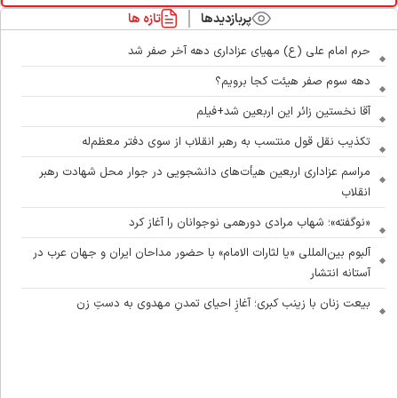
پربازدیدها
تازه ها
حرم امام علی (ع) مهیای عزاداری دهه آخر صفر شد
دهه سوم صفر هیئت کجا برویم؟
آقا نخستین زائر این اربعین شد+فیلم
تکذیب نقل قول منتسب به رهبر انقلاب از سوی دفتر معظم‌له
مراسم عزاداری اربعین هیأت‌های دانشجویی در جوار محل شهادت رهبر
انقلاب
«نوگفته»؛ شهاب مرادی دورهمی نوجوانان را آغاز کرد
آلبوم بین‌المللی «یا لثارات الامام» با حضور مداحان ایران و جهان عرب در
آستانه انتشار
بیعت زنان با زینب کبری؛ آغازِ احیای تمدنِ مهدوی به دستِ زن