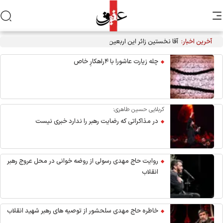
آخرین اخبار:
آقا نخستین زائر این اربعین شد+فیلم
چله زیارت عاشورا با ۴راهکارِ خاص
کربلایی حسین طاهری:
در مذاکراتی که رضایت رهبر را ندارد خبری نیست
روایت حاج مهدی رسولی از روضه خوانی در محل عروج رهبر
انقلاب
خاطره حاج مهدی سلحشور از توصیه های رهبر شهید انقلاب