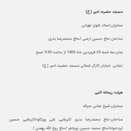
مسجد حضرت امیر (ع)
سخنران:استاد علوی تهرانی
مداحان:حاج حسین ارضی /حاج محمدرضا بذری
زمان:سه شنبه 25 فروردین ماه 1405 از ساعت 9:30 صبح
نشانی: خیابان کارگر شمالی مسجد حضرت امیر (ع)
هیئت ریحانه النبی
سخنران:شیخ عباس صراف
مداحان:حاج محمدرضا بذری /کربلایی علی پورکاوه/کربلایی حسین
ایزدخواه/حاج محمد حسین پویانفر /حاج روح الله بهمنی /