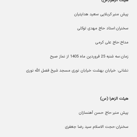
هیئت الزهرا(س)
پیش منبر:کربلایی سعید هدایتیان
سخنران:استاد حاج مهدی توکلی
مداح:حاج علی کرمی
زمان:سه شنبه 25 فروردین ماه 1405 از نماز صبح
نشانی: خیابان بهشت خیابان نوری مسجد شیخ فضل الله نوری
هیئت الزهرا (س)
پیش منبر:حاج حسن آهنسازان
سخنران:حجت الاسلام سید رضا جعفری