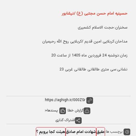
حسینیه امام حسن مجتبی (ع) /نیشابور
سخنران:حجت الاسلام کشمیری
مداحان:کربلایی امین قدیم /کربلایی روح الله رحیمیان
زمان:دوشنبه 24 فروردین ماه 1405 از ساعت 20
نشانی:سی متری طالقانی طالقانی غربی 23
گزارش خطا
پسندها
0
اشتراک گذاری
برچسب ها:
عقیق
شهادت امام صادق
هیئت کجا برویم ؟