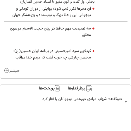
بخش اول گفت و گوی عقیق با استاد حسین انصاریان:
آن منبرها تکرار نمی شود/ روایتی از دوران کودکی و
نوجوانی این واعظ بزرگ و نویسنده و پژوهشگر جهان
اسلام
سه نصیحت مهم حافظ در بیان حجت الاسلام موسوی
مطلق
کربلایی سید امیر‌حسینی در برنامه ایران حسین(ع):
محسن چاوشی چه خوب گفت که مردم خدا مراقب
ماست/ مردم دهن تفرقه افکنان بزنند
بیشتر
پرطرفدارها
پربحث‌ها
«نوگفته»؛ شهاب مرادی دورهمی نوجوانان را آغاز کرد