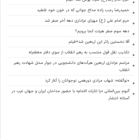
حمیدرضا رجب زاده مداح جوانی که در خون خود غلطید
حرم امام علی (ع) مهیای عزاداری دهه آخر صفر شد
دهه سوم صفر هیئت کجا برویم؟
آقا نخستین زائر این اربعین شد+فیلم
تکذیب نقل قول منتسب به رهبر انقلاب از سوی دفتر معظم‌له
مراسم عزاداری اربعین هیأت‌های دانشجویی در جوار محل شهادت رهبر
انقلاب
«نوگفته»؛ شهاب مرادی دورهمی نوجوانان را آغاز کرد
آلبوم بین‌المللی «یا لثارات الامام» با حضور مداحان ایران و جهان عرب در
آستانه انتشار