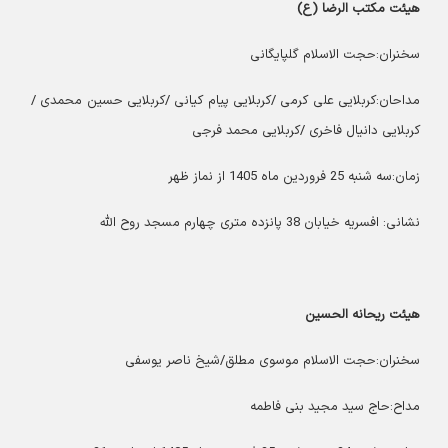
هیئت مکتب الرضا (ع)
سخنران:حجت الاسلام گلپایگانی
مداحان:کربلایی علی کرمی /کربلایی پیام کیانی /کربلایی حسین محمدی /
کربلایی دانیال فاخری /کربلایی محمد فرجی
زمان:سه شنبه 25 فروردین ماه 1405 از نماز ظهر
نشانی: افسریه خیابان 38 پانزده متری چهارم مسجد روح الله
هیئت ریحانه الحسین
سخنران:حجت الاسلام موسوی مطلق/شیخ ناصر یوسفی
مداح:حاج سید مجید بنی فاطمه