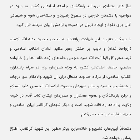
سال‌های متمادی می‌تواند راهگشای جامعه اطلاعاتی کشور به ویژه در
مواجهه با دشمنان خارجی در سطوح راهبردی و نقشه‌های شوم و شیطانی
آنان برای نفوذ و ایجاد تزلزل در امنیت و آرامش ایران سربلند قرار گیرد.
با تبریک و تعزیت این شهادت پرافتخار به محضر حضرت بقیه الله الاعظم
(ارواحنا فداه) و نایب بر حقش رهبر عظیم الشأن انقلاب اسلامی و
فرماندهی کل قوا آیت الله سید مجتبی خامنه‌ای (مد ظله العالی)،خانواده
معظم، جامعه اطلاعاتی کشور به ویژه همرزمان وی در سپاه پاسداران
انقلاب اسلامی؛ از درگاه خداوند متعال برای آن شهید والامقام علو درجات
و همنشینی با سید و سالار شهیدان حضرت اباعبدالله الحسین علیه السلام
و برای بازماندگان و عموم همکاران و همرزمان ایشان ثبات قدم در خیمه
ولایت و ادامه راه قائد شهید امت و دیگر شهدای گرانقدر ایران اسلامی و
جبهه مقاومت را طلب می‌کنیم.
متعاقباً آیین‌های تشییع و خاکسپاری پیکر مطهر این شهید گرانقدر، اطلاع
رسانی خواهد شد.