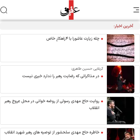
آخرین اخبار:
تکذیب نقل قول منتسب به رهبر انقلاب از سوی دفتر معظم‌له
چله زیارت عاشورا با ۴راهکارِ خاص
کربلایی حسین طاهری:
در مذاکراتی که رضایت رهبر را ندارد خبری نیست
روایت حاج مهدی رسولی از روضه خوانی در محل عروج رهبر
انقلاب
خاطره حاج مهدی سلحشور از توصیه های رهبر شهید انقلاب