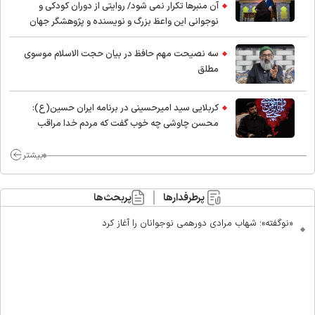
آن منبرها تکرار نمی شود/ روایتی از دوران کودکی و
نوجوانی این واعظ بزرگ و نویسنده و پژوهشگر جهان
اسلام
سه نصیحت مهم حافظ در بیان حجت الاسلام موسوی
مطلق
کربلایی سید امیر‌حسینی در برنامه ایران حسین(ع):
محسن چاوشی چه خوب گفت که مردم خدا مراقب
ماست/ مردم دهن تفرقه افکنان بزنند
بیشتر
پرطرفدارها
پربحث‌ها
«نوگفته»؛ شهاب مرادی دورهمی نوجوانان را آغاز کرد