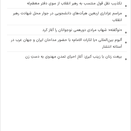
تکذیب نقل قول منتسب به رهبر انقلاب از سوی دفتر معظم‌له
مراسم عزاداری اربعین هیأت‌های دانشجویی در جوار محل شهادت رهبر
انقلاب
«نوگفته»؛ شهاب مرادی دورهمی نوجوانان را آغاز کرد
آلبوم بین‌المللی «یا لثارات الامام» با حضور مداحان ایران و جهان عرب در
آستانه انتشار
بیعت زنان با زینب کبری؛ آغازِ احیای تمدنِ مهدوی به دستِ زن