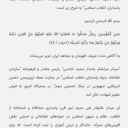
پاسداران انقلاب اسلامی" به شرح زیر است:
بسم الله الرحمن الرحیم
«مِنَ الْمُؤْمِنِینَ رِجَالٌ صَدَقُوا مَا عَاهَدُوا اللَّهَ عَلَیْهِ فَمِنْهُمْ مَنْ قَضَیٰ نَحْبَهُ
وَمِنْهُمْ مَنْ یَنْتَظِرُ وَمَا بَدَّلُوا تَبْدِیلًا» (احزاب / 23)
به آگاهی ملت شریف، قهرمان و مجاهد ایران عزیز می‌رساند:
"سردار سرلشکر پاسدار مجید خادمی" رئیس مقتدر و فرهیخته "سازمان
اطلاعات سپاه پاسداران انقلاب اسلامی" در جنایت حمله تروریستی دشمن
امریکایی صهیونی در جنگ تحمیلی سوم"، در سحرگاه امروز به فیض
عظیم شهادت نائل آمد.
آن سردار عالیقدر طی حدود نیم قرن پاسداری صادقانه و شجاعانه از
انقلاب، نظام و میهن اسلامی در حوزه‌های اطلاعاتی و امنیتی نقش
آفرینی‌های سترگ، ماندگار و درس آموزی را ثبت کرده است، که برای