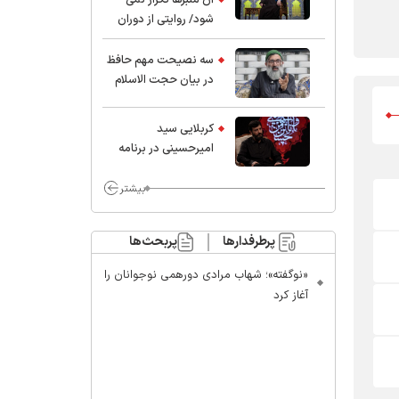
شود/ روایتی از دوران
کودکی و نوجوانی این
واعظ بزرگ و نویسنده و
سه نصیحت مهم حافظ
پژوهشگر جهان اسلام
در بیان حجت الاسلام
موسوی مطلق
کربلایی سید
امیر‌حسینی در برنامه
ایران حسین(ع):
محسن چاوشی چه
بیشتر
خوب گفت که مردم خدا
مراقب ماست/ مردم
پرطرفدارها
پربحث‌ها
دهن تفرقه افکنان بزنند
«نوگفته»؛ شهاب مرادی دورهمی نوجوانان را
آغاز کرد