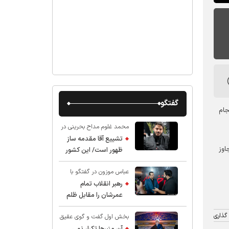
گفتگو
جام
محمد غلوم مداح بحرینی در
گفت و گو با عقیق:
تشییع آقا مقدمه ساز
اوز
ظهور است/ این کشور
صاحب دارد
عباس موزون در گفتگو با
عقیق:
رهبر انقلاب تمام
عمرشان را مقابل ظلم
ایستادند پس نباید از
گذاری
بخش اول گفت و گوی عقیق
شهادت ایشان شگفت
با استاد حسین انصاریان:
زده شد
آن منبرها تکرار نمی