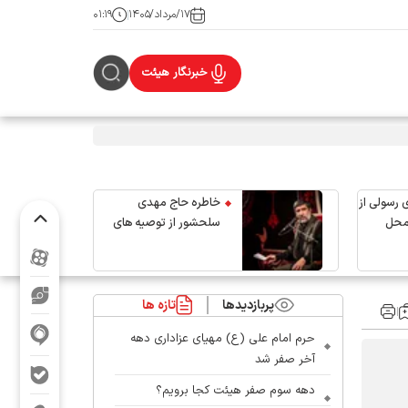
۱۷/مرداد/۱۴۰۵
۰۱:۱۹
خبرنگار هیئت
 رسولی از
خاطره حاج مهدی
محل
سلحشور از توصیه های
رهبر شهید انقلاب
پربازدیدها
تازه ها
حرم امام علی (ع) مهیای عزاداری دهه
آخر صفر شد
دهه سوم صفر هیئت کجا برویم؟