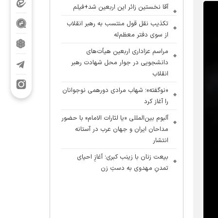
آقا نخستین زائر این اربعین شد+فیلم
تکذیب نقل قول منتسب به رهبر انقلاب
از سوی دفتر معظم‌له
مراسم عزاداری اربعین هیأت‌های
دانشجویی در جوار محل شهادت رهبر
انقلاب
«نوگفته»؛ شهاب مرادی دورهمی نوجوانان
را آغاز کرد
آلبوم بین‌المللی «یا لثارات الامام» با حضور
مداحان ایران و جهان عرب در آستانه
انتشار
بیعت زنان با زینب کبری؛ آغازِ احیای
تمدنِ مهدوی به دستِ زن