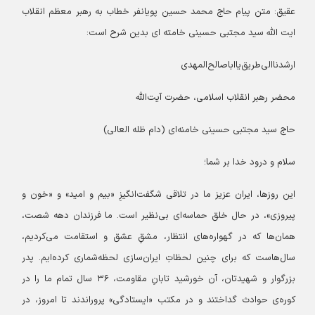
عقیق: متن پیام حاج محمد حسین پویانفر خطاب به رهبر معظم انقلاب
ایت الله سید مجتبی حسینی خامته ای بدین شرح است:
ارشدناالی‌طریق‌یااباصالح‌المهدی‌
محضر رهبر انقلاب اسلامی، حضرت آیت‌الله
حاج سید مجتبی حسینی خامنه‌ای (دام ظله العالی)
سلام و درود خدا بر شما؛
این روزها، ایران عزیز ما در تلاقی شگفت‌انگیزِ «بیم و امید» و «خون و
پیروزی»، در حال خلق حماسه‌ای بی‌نظیر است. ما فرزندان دهه شصت،
همان‌ها که در گهواره‌های انتظار، مشقِ عشق و استقامت می‌کردیم،
سال‌هاست که برای چنین لحظاتِ ایران‌سازی لحظه‌شماری کرده‌ایم. پدر
بزرگوار و شهیدتان، آن خورشید تابانِ مقاومت، ۳۶ سال تمام ما را در
کوره‌ی حوادث گداختند و در مکتب «ایستادگی» پروراندند تا امروز، در