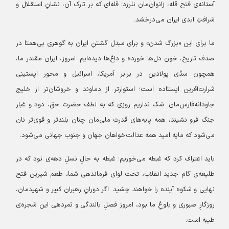
آستانه‌ی فتح قله، زانوان‌مان نلرزد؛ قله‌ای که بر تارک آن، نشانِ استقلال و
شرافتِ ابدی ایران می‌درخشد.
ما برای این «بزرگ شدن» و برای مبدل گشتنِ ایران به گوهری بی‌همتا در
صدف تاریخ، خون‌ دل‌ها خورده و داغ‌ها دیده‌ایم. امروز، ایران مقتدر ما،
همچون سدّی پولادین در برابر آمریکا، اسرائیل و محور اپستینی
شرارت‌آفرین ایستاده است؛ استوارتر از دماوند و خروشان‌تر از خلیج
جاودانه‌فارس‌مان. شک نداریم روزی که به لطف حضرت حق، دود و غبار
جنگ فرو نشیند، همه پایه‌های قدرت ملی‌مان چنان بلندتر و قوی‌تر نان
می‌شود که مایه امید همه عدالت‌خواهان جهان و جنوب جهانی می‌شود.
باید اعتراف کرد که غبطه می‌خوریم؛ غبطه به حالِ نسلِ دهه‌ی نود که در
طلیعه‌ی گام جدید انقلاب، تحت لوای فرماندهی شما، طعم شیرین فتح
نهایی و شکوه آینده را خواهند چشید. اگر دورانِ رهبران کبیر و شهیدمان،
روزگارِ صبوری و بلوغِ ما بود، امروز فصلِ بالندگی و ثمردهی این شجره‌ی
طیبه است.