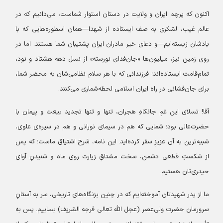
اکنون که پرچم ایران و ولایت در دستان استوار شماست، می‌دانیم که در
عالم غیب، لشکری به صف‌ ایستاده از شهدا—همان اسطوره‌هایی که با
یادشان زیسته‌ایم—و دعای خیر مادران ایران پشتیبان شما هستند. اما در
روی زمین نیز، میلیون‌ها «جان‌فدای نورسته» از نسل دهه هشتاد و نود،
تمام‌قامت ایستاده‌اند؛ فرزندانی که با هر سلام نظامی‌شان به محضر شما،
برای جان‌فشانی در راه ایران اسلامی لحظه‌شماری می‌کنند.
آقا! تسلای این غمِ جانکاهِ هجران، تنها و تنها تجدید بیعت و پیمان با
حضرت‌عالی بود؛ شمایی که هم در سیمای نورانی و هم در سیره‌ی علوی،
شبیه‌ترین به آن عزیزِ سفر کرده‌اید. این نامه، شرح اشتیاق ماست؛ که پس
از شکستِ قطعی دشمن، سخت مشتاقِ زیارت روی ماه و شنیدنِ آوای
حیدری‌تان هستیم.
ما از پدر شهیدتان آموخته‌ایم که در چنین بزنگاه‌های تاریخی، سر به آستانِ
سرورمان حضرت ولی‌عصر (عجل الله تعالی فرجه الشریف) بساییم. پس به