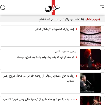
آخرین اخبار:
آقا نخستین زائر این اربعین شد+فیلم
چله زیارت عاشورا با ۴راهکارِ خاص
کربلایی حسین طاهری:
در مذاکراتی که رضایت رهبر را ندارد خبری نیست
روایت حاج مهدی رسولی از روضه خوانی در محل عروج رهبر
انقلاب
خاطره حاج مهدی سلحشور از توصیه های رهبر شهید انقلاب