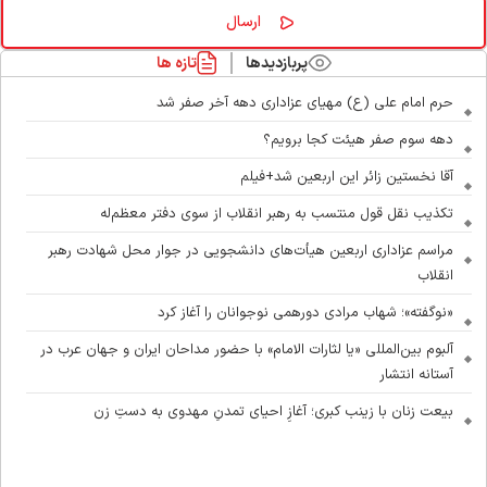
پربازدیدها
تازه ها
حرم امام علی (ع) مهیای عزاداری دهه آخر صفر شد
دهه سوم صفر هیئت کجا برویم؟
آقا نخستین زائر این اربعین شد+فیلم
تکذیب نقل قول منتسب به رهبر انقلاب از سوی دفتر معظم‌له
مراسم عزاداری اربعین هیأت‌های دانشجویی در جوار محل شهادت رهبر
انقلاب
«نوگفته»؛ شهاب مرادی دورهمی نوجوانان را آغاز کرد
آلبوم بین‌المللی «یا لثارات الامام» با حضور مداحان ایران و جهان عرب در
آستانه انتشار
بیعت زنان با زینب کبری؛ آغازِ احیای تمدنِ مهدوی به دستِ زن