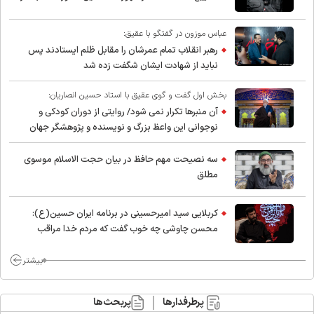
عباس موزون در گفتگو با عقیق:
رهبر انقلاب تمام عمرشان را مقابل ظلم ایستادند پس
نباید از شهادت ایشان شگفت زده شد
بخش اول گفت و گوی عقیق با استاد حسین انصاریان:
آن منبرها تکرار نمی شود/ روایتی از دوران کودکی و
نوجوانی این واعظ بزرگ و نویسنده و پژوهشگر جهان
اسلام
سه نصیحت مهم حافظ در بیان حجت الاسلام موسوی
مطلق
کربلایی سید امیر‌حسینی در برنامه ایران حسین(ع):
محسن چاوشی چه خوب گفت که مردم خدا مراقب
ماست/ مردم دهن تفرقه افکنان بزنند
بیشتر
پرطرفدارها
پربحث‌ها