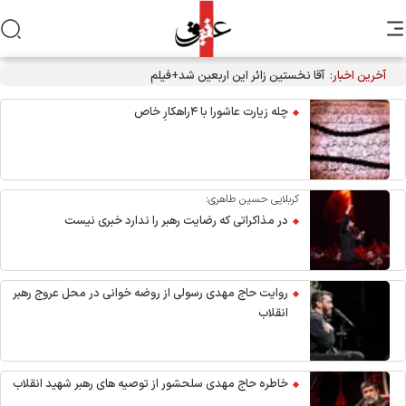
آخرین اخبار:
آقا نخستین زائر این اربعین شد+فیلم
چله زیارت عاشورا با ۴راهکارِ خاص
کربلایی حسین طاهری:
در مذاکراتی که رضایت رهبر را ندارد خبری نیست
روایت حاج مهدی رسولی از روضه خوانی در محل عروج رهبر
انقلاب
خاطره حاج مهدی سلحشور از توصیه های رهبر شهید انقلاب