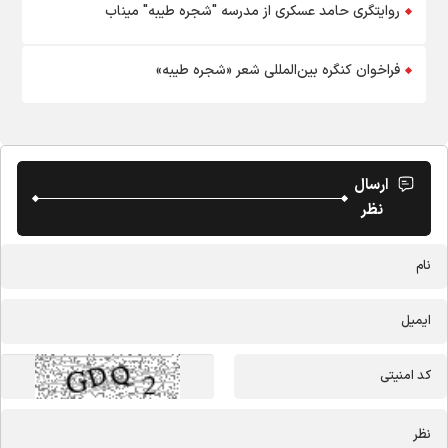
روایتگری حامد عسکری از مدرسه "شجره طیبه" میناب
فراخوان کنگره بین‌المللی شعر «شجره طیبه»
ارسال
نظر