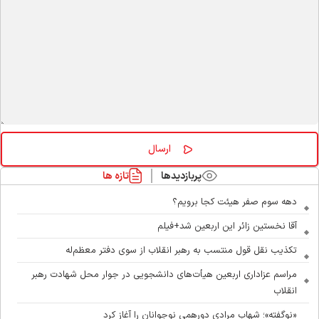
پربازدیدها
تازه ها
دهه سوم صفر هیئت کجا برویم؟
آقا نخستین زائر این اربعین شد+فیلم
تکذیب نقل قول منتسب به رهبر انقلاب از سوی دفتر معظم‌له
مراسم عزاداری اربعین هیأت‌های دانشجویی در جوار محل شهادت رهبر
انقلاب
«نوگفته»؛ شهاب مرادی دورهمی نوجوانان را آغاز کرد