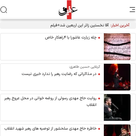
آخرین اخبار:
آقا نخستین زائر این اربعین شد+فیلم
چله زیارت عاشورا با ۴راهکارِ خاص
کربلایی حسین طاهری:
در مذاکراتی که رضایت رهبر را ندارد خبری نیست
روایت حاج مهدی رسولی از روضه خوانی در محل عروج رهبر
انقلاب
خاطره حاج مهدی سلحشور از توصیه های رهبر شهید انقلاب