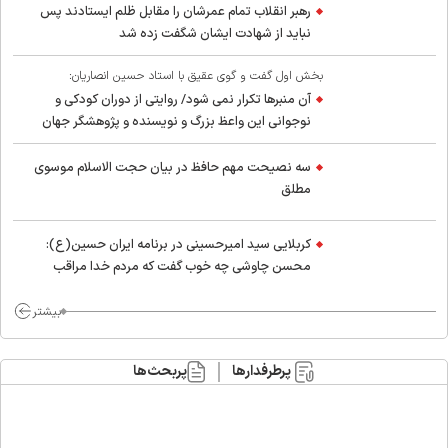
رهبر انقلاب تمام عمرشان را مقابل ظلم ایستادند پس
نباید از شهادت ایشان شگفت زده شد
بخش اول گفت و گوی عقیق با استاد حسین انصاریان:
آن منبرها تکرار نمی شود/ روایتی از دوران کودکی و
نوجوانی این واعظ بزرگ و نویسنده و پژوهشگر جهان
اسلام
سه نصیحت مهم حافظ در بیان حجت الاسلام موسوی
مطلق
کربلایی سید امیر‌حسینی در برنامه ایران حسین(ع):
محسن چاوشی چه خوب گفت که مردم خدا مراقب
ماست/ مردم دهن تفرقه افکنان بزنند
بیشتر
پرطرفدارها
پربحث‌ها