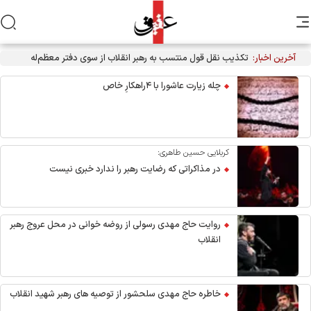
آخرین اخبار:
تکذیب نقل قول منتسب به رهبر انقلاب از سوی دفتر معظم‌له
چله زیارت عاشورا با ۴راهکارِ خاص
کربلایی حسین طاهری:
در مذاکراتی که رضایت رهبر را ندارد خبری نیست
روایت حاج مهدی رسولی از روضه خوانی در محل عروج رهبر
انقلاب
خاطره حاج مهدی سلحشور از توصیه های رهبر شهید انقلاب