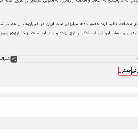
می که با پایبندی به انقلاب و اطاعت از رهبری، به الگویی کم‌نظیر در تاریخ اسلام تب
ی مختلف، تأکید کرد: حضور ده‌ها میلیونی ملت ایران در خیابان‌ها، آن هم در شر
یعیان و مسلمانان، این ایستادگی را ارج نهاده و برای این ملت بزرگ، آرزوی پیروز
اشتراک 
نی
جمکران