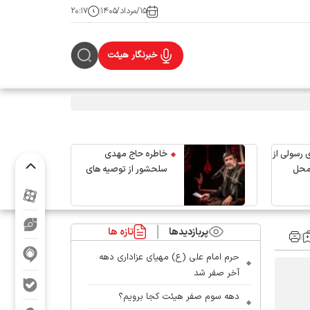
۱۵/مرداد/۱۴۰۵
۲۰:۱۷
خبرنگار هیئت
 رسولی از
خاطره حاج مهدی
محل
سلحشور از توصیه های
رهبر شهید انقلاب
پربازدیدها
تازه ها
حرم امام علی (ع) مهیای عزاداری دهه
آخر صفر شد
دهه سوم صفر هیئت کجا برویم؟