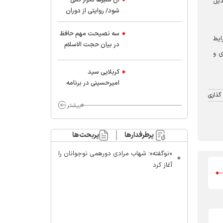
دیل
شود/ روایتی از دوران
کودکی و نوجوانی این
واعظ بزرگ و نویسنده و
سه نصیحت مهم حافظ
ایط
پژوهشگر جهان اسلام
در بیان حجت الاسلام
ی و
موسوی مطلق
کربلایی سید
امیر‌حسینی در برنامه
ایران حسین(ع):
گذاری
محسن چاوشی چه
بیشتر
خوب گفت که مردم خدا
مراقب ماست/ مردم
پرطرفدارها
پربحث‌ها
دهن تفرقه افکنان بزنند
«نوگفته»؛ شهاب مرادی دورهمی نوجوانان را
آغاز کرد