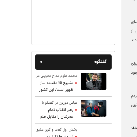
ضای
 از
دند
گفتگو
رای
جود
محمد غلوم مداح بحرینی در
گفت و گو با عقیق:
تشییع آقا مقدمه ساز
ظهور است/ این کشور
ردم
صاحب دارد
عباس موزون در گفتگو با
لهی
عقیق:
رهبر انقلاب تمام
عمرشان را مقابل ظلم
ایستادند پس نباید از
شاد
بخش اول گفت و گوی عقیق
شهادت ایشان شگفت
با استاد حسین انصاریان:
زده شد
آن منبرها تکرار نمی