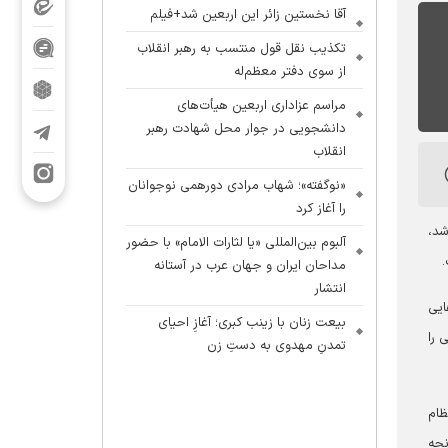
آقا نخستین زائر این اربعین شد+فیلم
تکذیب نقل قول منتسب به رهبر انقلاب
از سوی دفتر معظم‌له
مراسم عزاداری اربعین هیأت‌های
دانشجویی در جوار محل شهادت رهبر
انقلاب
«نوگفته»؛ شهاب مرادی دورهمی نوجوانان
را آغاز کرد
شد،
آلبوم بین‌المللی «یا لثارات الامام» با حضور
.
مداحان ایران و جهان عرب در آستانه
انتشار
هایی
بیعت زنان با زینب کبری؛ آغازِ احیای
 را
تمدنِ مهدوی به دستِ زن
د، نظام
نچه