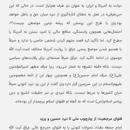
دولت به آمریکا و ایران به عنوان دو طرف هم‌تراز است، در حالی که این
«بی‌طرفی» در عمل به معنای کناره‌گیری از نبرد میان حق و باطل خواهد
بود.
وی با طرح این پرسش که ریشه چنین موضعی چیست؟!،
احتمال‌هایی همچون وابستگی، منافع مالی یا امید بستن به آمریکا را
مطرح کرد، اما تأکید کرد قصد متهم کردن شخص خاصی را ندارد و صرفاً
با همسو شدن موضع رسمی عراق با روایت آمریکا مخالف است.
آیت الله
موسوی در ادامه تأکید کرد: عراق صرفاً صحنه‌ای برای رقابت‌های سیاسی
نیست، بلکه «قبله تشیع» به شمار می‌رود؛ زیرا مرقد مطهر امیرالمؤمنین
علی(ع)، مرقد امام حسین(ع) و همچنین چهار تن از ائمه معصومین
علیهم‌السلام در این سرزمین قرار دارد.
وی گفت از این رو، نبرد کنونی صرفاً
میان کشورها یا مرزها نیست، بلکه نبردی بر سر حقیقت تشیع و دین
پیامبر اسلام(ص) است که به گفته او فقهای اسلام پرچمدار آن بوده‌اند.
فتوای مرجعیت؛ از چارچوب ملی تا نبرد حسین و یزید
امام جمعه بغداد تحولات کنونی را به فتوای «مرجع عالی عراق آیت الله