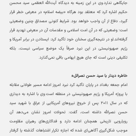
جایگاهی ندارد.
وی در این زمینه به دیدگاه آیت‌الله العظمی سید محسن
حکیم اشاره کرد که معتقد بود هرگاه «بیضه اسلام» در معرض خطر قرار
گیرد، دفاع از آن واجب خواهد بود. شرایط کنونی مصداق چنین وضعیتی
است؛ وضعیتی که در آن امت اسلامی و مقدسات آن در معرض تهدید قرار
گرفته‌اند.
او در نتیجه‌گیری سخنان خود تأکید کرد: ایستادن در برابر آمریکا و
رژیم صهیونیستی در این نبرد صرفاً یک موضع سیاسی نیست، بلکه
تکلیفی دینی است که جای هیچ ابهامی باقی نمی‌گذارد.
خاطره دیدار با سید حسن نصرالل
ه
امام جمعه بغداد در پایان تأکید کرد نبرد امروز ادامه مسیر طولانی مقابله
با پروژه آمریکا و رژیم صهیونیستی در منطقه است.
وی با اشاره به دیداری
که در سال ۲۰۱۱ پس از خروج نیروهای آمریکایی از عراق با شهید سید
حسن نصرالله داشته است، گفت: تحولات امروز نشان می‌دهد آن
رویارویی تاریخی همچنان ادامه دارد و فداکاری‌های رهبران مقاومت
موجب شکل‌گیری آگاهی‌ای شده که اجازه تکرار اشتباهات گذشته یا گرفتار