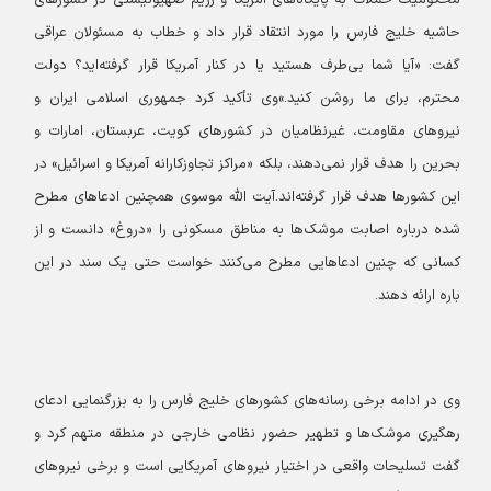
محکومیت حملات به پایگاه‌های آمریکا و رژیم صهیونیستی در کشورهای
حاشیه خلیج فارس را مورد انتقاد قرار داد و خطاب به مسئولان عراقی
گفت: «آیا شما بی‌طرف هستید یا در کنار آمریکا قرار گرفته‌اید؟ دولت
محترم، برای ما روشن کنید.»
وی تأکید کرد جمهوری اسلامی ایران و
نیروهای مقاومت، غیرنظامیان در کشورهای کویت، عربستان، امارات و
بحرین را هدف قرار نمی‌دهند، بلکه «مراکز تجاوزکارانه آمریکا و اسرائیل» در
این کشورها هدف قرار گرفته‌اند.
آیت الله موسوی همچنین ادعاهای مطرح
شده درباره اصابت موشک‌ها به مناطق مسکونی را «دروغ» دانست و از
کسانی که چنین ادعاهایی مطرح می‌کنند خواست حتی یک سند در این
باره ارائه دهند.
وی در ادامه برخی رسانه‌های کشورهای خلیج فارس را به بزرگنمایی ادعای
رهگیری موشک‌ها و تطهیر حضور نظامی خارجی در منطقه متهم کرد و
گفت تسلیحات واقعی در اختیار نیروهای آمریکایی است و برخی نیروهای