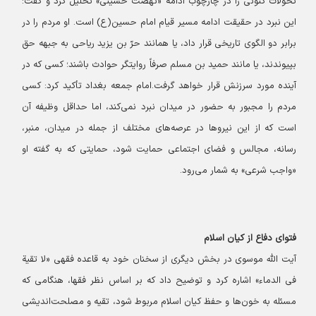
تحولات کنونی را در چارچوب ادامه «نهضت حسینی» تحلیل کرد و گفت:
این نبرد در حقیقت ادامه مسیر قیام امام حسین(ع) است. او مردم را در
برابر دو الگوی تاریخی قرار داد، یا همانند حرّ بن یزید ریاحی به جبهه حق
بپیوندند، یا مانند حمید بن مسلم صرفاً روایتگر حوادث باشند؛ کسی که در
آینده مورد سرزنش قرار خواهد گرفت.
امام جمعه بغداد تأکید کرد: کسی
مردم را مجبور به حضور در میدان نبرد نمی‌کند، اما حداقل وظیفه آن
است که از این نیروها در عرصه‌های مختلف از جمله در میدان، منبر،
رسانه، مجالس و فضای اجتماعی حمایت شود، حمایتی که به گفته او
«واجب شرعی» به شمار می‌رود.
فتوای دفاع از کیان اسلام
آیت الله موسوی در بخش دیگری از سخنان خود به قاعده فقهی «لا تقیة
فی الدماء» اشاره کرد و توضیح داد که بر اساس نظر فقها، هنگامی که
مسئله به خون‌ها و حفظ کیان اسلام مربوط شود، تقیه و مصلحت‌اندیشی