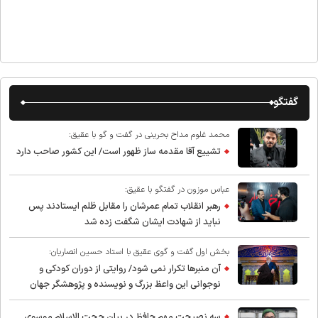
گفتگو
محمد غلوم مداح بحرینی در گفت و گو با عقیق:
تشییع آقا مقدمه ساز ظهور است/ این کشور صاحب دارد
عباس موزون در گفتگو با عقیق:
رهبر انقلاب تمام عمرشان را مقابل ظلم ایستادند پس
نباید از شهادت ایشان شگفت زده شد
بخش اول گفت و گوی عقیق با استاد حسین انصاریان:
آن منبرها تکرار نمی شود/ روایتی از دوران کودکی و
نوجوانی این واعظ بزرگ و نویسنده و پژوهشگر جهان
اسلام
سه نصیحت مهم حافظ در بیان حجت الاسلام موسوی