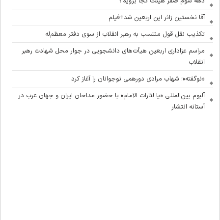
دهه سوم صفر هیئت کجا برویم؟
آقا نخستین زائر این اربعین شد+فیلم
تکذیب نقل قول منتسب به رهبر انقلاب از سوی دفتر معظم‌له
مراسم عزاداری اربعین هیأت‌های دانشجویی در جوار محل شهادت رهبر
انقلاب
«نوگفته»؛ شهاب مرادی دورهمی نوجوانان را آغاز کرد
آلبوم بین‌المللی «یا لثارات الامام» با حضور مداحان ایران و جهان عرب در
آستانه انتشار