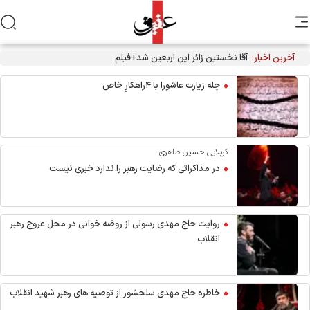
آخرین اخبار:
آقا نخستین زائر این اربعین شد+فیلم
چله زیارت عاشورا با ۴راهکارِ خاص
کربلایی حسین طاهری:
در مذاکراتی که رضایت رهبر را ندارد خبری نیست
روایت حاج مهدی رسولی از روضه خوانی در محل عروج رهبر
انقلاب
خاطره حاج مهدی سلحشور از توصیه های رهبر شهید انقلاب