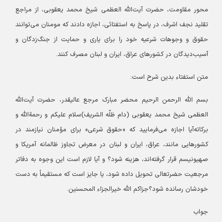
محور مقاومت، حضرت آیت‌الله العظمی شیخ محمد یعقوبی، از مراجع
تقلید نجف اشرف، در پاسخ به استفتائی، اجازه دادند که مومنان می‌توانند
حقوق و وجوهات شرعیه خود را برای یاری و حمایت از جنگ‌زدگان و
آسیب‌دیدگان در کشورهای عراق، ایران و لبنان مصرف کنند.
متن استفتاء بدین شرح است:
بسم الله الرحمن الرحيم
محضر مبارک مرجع عالیقدر، حضرت آیت‌الله
العظمی شیخ محمد یعقوبی (دام ظلّه الشریف)
سلام علیکم و رحمة‌الله و
برکاته
آیا اجازه می‌فرمایید که «حقوق شرعی» برای مؤمنان نیازمند در
کشورهایی مانند، عراق، ایران و لبنان در معرض تجاوز ظالمانه آمریکا و
صهیونیسم قرار گرفته‌اند، هزینه شود؟ و آیا لازم است این وجوه به دفاتر
مرجعیت حضرتعالی تحویل داده شود، یا جایز است که مستقیماً به دست
خودشان رسانده شود؟
جزاكم الله خيرالجزاء المحسنين.
جواب