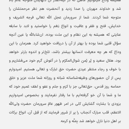
همیشه وداع میگوئیم. ماهی که در لیلة‌القدر آن دلهایتان متوجه عالم بالا
شد و خداوند مهربان را صدا زدید و آنحضرت هم نظر مرحمتشان را
متوجه شما کردند. شما از سرورمان عجل‌ الله تعالی ‌فرجه‌ الشریف و
خدایش، فتح و ظفر و عافیت و انواع نِعَم را خواستید و لابد با سابقه
عنایتی که همیشه به این نظام و این ملت بوده، ان‌شاء‌الله یا عین آنچه
سؤال قلبی شما بوده یا بهتر از آن را دریافت خواهید کرد. همزمان با این
وداع که هر چه معرفت انسانها بیشتر باشد، تلخ‌تر و اندوه‌ بارتر خواهد
بود، هلال سعید و پُر یُمن شوال‌المکرّم را در آغوش گرم خود می‌فشاریم و
با خوف و رجاء منتظر عیدی حضرت حق تبارک و تعالی هستیم. امیدوارم
پس از آن حضورهای وظیفه‌شناسانه شبانه و روزانه شما ملت عزیز و خلق
حماسه روز قدس، حق‌تعالی جز با کرَم و حِلم و عفو و لطف عَمیم خود که
ما و شما با آن خو گرفته‌ایم با ما رفتار نفرمایند و بخصوص امیدواریم
بزودی با بشارت گشایش کلی در امر ظهور عامّ سرورمان حضرت ولی‌الله
الاعظم، قلب مبارک آنجناب را پر از سُرور فرمایند که از قِبَل آن، انواع برکات
بر اهل دنیا نازل خواهد شد بِمَنِّه و کرمه.