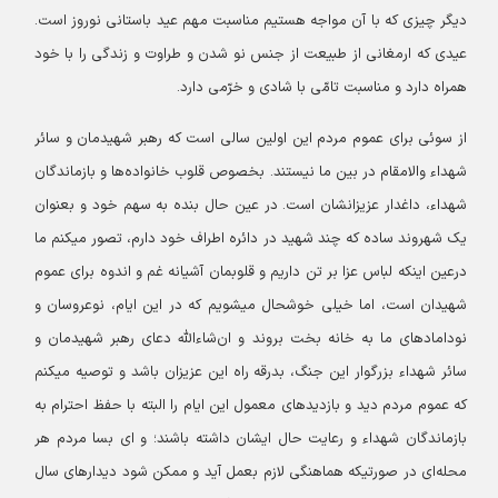
دیگر چیزی که با آن مواجه هستیم مناسبت مهم عید باستانی نوروز است.
عیدی که ارمغانی از طبیعت از جنس نو شدن و طراوت و زندگی را با خود
همراه دارد و مناسبت تامّی با شادی و خرّمی دارد.
از سوئی برای عموم مردم این اولین سالی است که رهبر شهیدمان و سائر
شهداء والامقام در بین ما نیستند. بخصوص قلوب خانواده‌ها و بازماندگان
شهداء، داغدار عزیزانشان است. در عین حال بنده به سهم خود و بعنوان
یک شهروند ساده که چند شهید در دائره‌ اطراف خود دارم، تصور میکنم ما
درعین اینکه لباس عزا بر تن داریم و قلوبمان آشیانه غم و اندوه برای عموم
شهیدان است، اما خیلی خوشحال میشویم که در این ایام، نوعروسان و
نودامادهای ما به خانه بخت بروند و ان‌شاء‌الله دعای رهبر شهیدمان و
سائر شهداء بزرگوار این جنگ، بدرقه راه این عزیزان باشد و توصیه میکنم
که عموم مردم دید و بازدیدهای معمول این ایام را البته با حفظ احترام به
بازماندگان شهداء و رعایت حال ایشان داشته باشند؛ و ای بسا مردم هر
محله‌ای در صورتیکه هماهنگی لازم بعمل آید و ممکن شود دیدارهای سال