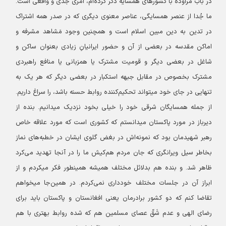
در باب مراوده با کشورهای همسایه ذکر کرده‌ام، امری جدی و واقعی است.
ما جُدا از عنصر همسایگی، عناصر معنوی دیگری که در صدر همه اشتراک
در تدین به دین مبین اسلام است و همچنین وجود مَشاهد مشرفه و
اماکن مقدسه در بعضی از آن و حضور ایرانیانِ زیادی بعنوان ساکن و
شاغل در بعضی دیگر و قومیت مشترک یا همزبانی یا منافع راهبردی
مشترک بخصوص در مقابل جبهه استکبار در بعضی دیگر که هر یک به
تنهایی در جای خود میتواند تحکیم‌کننده روابط حسنه باشد، را سراغ داریم.
از جمله همسایگان شرقی خود را خیلی بخود نزدیک میدانیم. بنده از
دیرباز در مورد پاکستان میدانستم که کشوری است که مورد علاقه خاص
رهبر شهیدمان بود که نمونه‌اش در بغض گلوی ایشان در خطبه‌های نماز
بخاطر سیل ویرانگری که جان مردم هم‌کیش ما را در آنجا تهدید می‌کرد
ظاهر شد. و بنده هم بدلائل مختلف همیشه همینطور فکر میکردم و از
ابراز آن در جلسات مختلف خودداری نمی‌کردم. در همین‌جا میخواهم
تقاضا کنم که دو کشور برادرمان یعنی افغانستان و پاکستان باید برای
رضای الهی و عدم شَقّ عصای مسلمین هم که شده روابط بهتری با هم