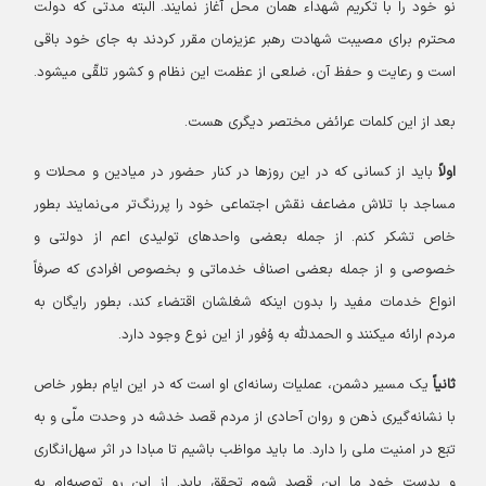
نو خود را با تکریم شهداء همان محل آغاز نمایند. البته مدتی که دولت
محترم برای مصیبت شهادت رهبر عزیزمان مقرر کردند به جای خود باقی
است و رعایت و حفظ آن، ضلعی از عظمت این نظام و کشور تلقّی میشود.
بعد از این کلمات عرائض مختصر دیگری هست.
اولاً
باید از کسانی که در این روزها در کنار حضور در میادین و محلات و
مساجد با تلاش مضاعف نقش اجتماعی خود را پررنگ‌تر می‌نمایند بطور
خاص تشکر کنم. از جمله بعضی واحدهای تولیدی اعم از دولتی و
خصوصی و از جمله بعضی اصناف خدماتی و بخصوص افرادی که صرفاً
انواع خدمات مفید را بدون اینکه شغلشان اقتضاء کند، بطور رایگان به
مردم ارائه میکنند و الحمدلله به وُفور از این نوع وجود دارد.
ثانیاً
یک مسیر دشمن، عملیات رسانه‌ای او است که در این ایام بطور خاص
با نشانه‌گیری ذهن و روان آحادی از مردم قصد خدشه در وحدت ملّی و به
تبَع در امنیت ملی را دارد. ما باید مواظب باشیم تا مبادا در اثر سهل‌انگاری
و بدست خود ما این قصد شوم تحقق یابد. از این رو توصیه‌ام به