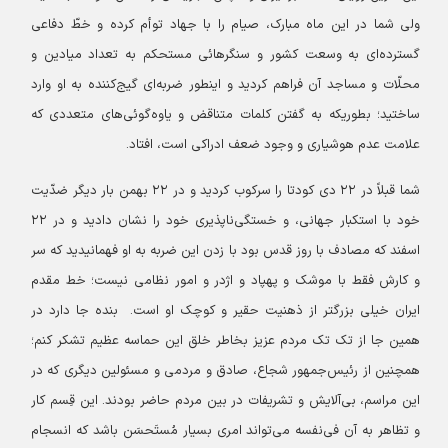
ولی شما در این ماه مبارک، صیام را با جهاد توأم کرده و خطّ دفاعی
گسترده‌ای به وسعت کشور و سنگرهائی مستحکم به تعداد میادین و
محلّات و مساجد آن فراهم کردید و اینطور ضربه‌ای گیج‌کننده به او وارد
ساختید؛ بطوریکه به گفتن کلمات متناقض و یاوه‌گوئی‌های متعددی که
علامت عدم هوشیاری و وجود ضعف ادراکی است، افتاد.
شما قبلاً در ۲۲ دی کودتا را سرکوب کردید و در ۲۲ بهمن بار دیگر ضدّیت
خود با استکبار جهانی، و خستگی‌ناپذیری خود را نشان دادید و در ۲۲
اسفند که مصادف با روز قدس بود با زدن این ضربه به او فهمانیدید که سر
و کارش فقط با موشک و پهپاد و اژدر و امور نظامی نیست؛ خط مقدم
ایران خیلی بزرگتر از ذهنیت حقیر و کوچک او است. بنده جا دارد در
همین جا از تک تک مردم عزیز بخاطر خلق این حماسه عظیم تشکر کنم؛
همچنین از رئیس‌جمهور شجاع، صادق و مردمی و مسئولین دیگری که در
این مراسم، بی‌آلایش و تشریفات در بین مردم حاضر بودند. این قِسم کار
و تظاهر به آن فی‌نفسه می‌تواند امری بسیار مُستَحسَن باشد که انسجام