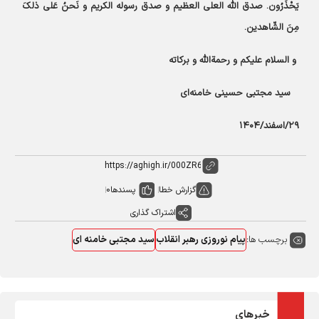
یَحْذَرُون. صدق‌ الله العلی العظیم و صدق رسوله الکریم و نَحنُ عَلی ذلکَ
مِنَ الشّاهدین.
و السلام علیکم و رحمةالله و برکاته
سید مجتبی حسینی خامنه‌ای
۲۹/اسفند/۱۴۰۴
گزارش خطا
پسندها
0
اشتراک گذاری
برچسب ها:
پیام نوروزی رهبر انقلاب
سید مجتبی خامنه ای
خبرهای