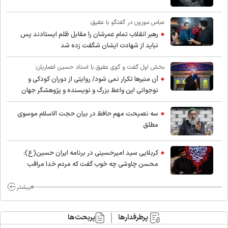
عباس موزون در گفتگو با عقیق:
رهبر انقلاب تمام عمرشان را مقابل ظلم ایستادند پس
نباید از شهادت ایشان شگفت زده شد
بخش اول گفت و گوی عقیق با استاد حسین انصاریان:
آن منبرها تکرار نمی شود/ روایتی از دوران کودکی و
نوجوانی این واعظ بزرگ و نویسنده و پژوهشگر جهان
اسلام
سه نصیحت مهم حافظ در بیان حجت الاسلام موسوی
مطلق
کربلایی سید امیر‌حسینی در برنامه ایران حسین(ع):
محسن چاوشی چه خوب گفت که مردم خدا مراقب
ماست/ مردم دهن تفرقه افکنان بزنند
بیشتر
پرطرفدارها
پربحث‌ها