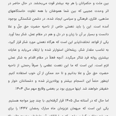
بین ملت و حکمرانان را هر چه بیشتر قوت می‌بخشد. در حال حاضر در
اثر وحدت عجیبی که بین شما هموطنان با همه تفاوت خاستگاههای
مذهبی، فکری، فرهنگی و سیاسی ایجاد شده، در دشمن شکستگی بوجود
آمده است. این را باید نعمتی خاص از ناحیه حضرت حق جلّ‌ و علا
دانست و بسیار بر آن با زبان و در دل و هم در مقام عمل، شکر بجا آورد.
یکی از قواعد تخلف‌ناپذیر این است که هرگاه نعمتی مورد شکر قرار گیرد،
به تناسب مقدار شکر، ریشه‌اش استوارتر شده یا ارتقاء می‌یابد و عنایات
بیشتری روانه فرد شاکر میگردد. آنچه فعلاً در مقام اقدام به شکر عملی
لازم است، این است که ما این نعمت عظمی را صرفاً رحمتی از ناحیه
حضرت حق جلّ و علا بدانیم و تا حد ممکن از آن خوب استفاده کنیم.
اینطور حتماً این انسجام بیشتر و پولادین‌تر شده و دشمنانتان خوار و
خفیفتر خواهند شد. اینها مروری بود بر بعضی وقایع مهم سال ۱۴۰۴.
اما حال که در آستانه سال ۱۴۰۵ قرار گرفته‌ایم، با چند چیز مواجه هستیم.
یکی این است که میهمان عزیزمان ماه مبارک رمضان ۱۴۴۷ را برای