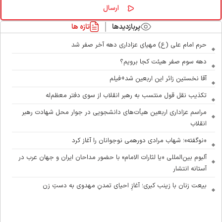
پربازدیدها
تازه ها
حرم امام علی (ع) مهیای عزاداری دهه آخر صفر شد
دهه سوم صفر هیئت کجا برویم؟
آقا نخستین زائر این اربعین شد+فیلم
تکذیب نقل قول منتسب به رهبر انقلاب از سوی دفتر معظم‌له
مراسم عزاداری اربعین هیأت‌های دانشجویی در جوار محل شهادت رهبر
انقلاب
«نوگفته»؛ شهاب مرادی دورهمی نوجوانان را آغاز کرد
آلبوم بین‌المللی «یا لثارات الامام» با حضور مداحان ایران و جهان عرب در
آستانه انتشار
بیعت زنان با زینب کبری؛ آغازِ احیای تمدنِ مهدوی به دستِ زن