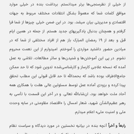
از خیلی از نظرسنجی‌ها برتر میدانستم. برداشت بنده در خیلی موارد
موافق کلمات شما که معمولاً بشکل انتقادات مختلف مربوط به جهات
اقتصادی و مدیریتی بیان میشد، بود. در این ضمن خیلی چیزها از شما فرا
گرفتم و همچنان بدنبال یادگیریهای جدید هستم. از جمله در همین ایام
قبل و بعد از ۱۹ رمضان المبارک باز هم از افراد مختلفی از شما که در
میادین حضور داشتید مواردی را آموختم. امیدوارم از این نعمت محروم
نشوم. در پی این آموختن‌ها و شنیدن‌ها و سائر مطالعات، تلاشی به عمل
آمده که نسخه علاجی کارساز و کارشناسی‌شده تدوین شود که تا حد ممکن
جامع‌الاطراف بوده باشد که بحمدالله تا حد قابل قبولی این مطلب تحقق
پیدا کرده و بزودی آماده عمل توسط مسئولین عالی همّت با همکاری همه
آحاد ملت خواهد بود، ان‌شاء‌الله تعالی. و در آخر این قسمت با تأسی به
رهبر عظیم‌الشأن شهید، شعار امسال را «اقتصاد مقاومتی در سایه وحدت
ملی و امنیت ملی» اعلام میدارم.
رابعاً و آخراً
آنچه بنده در بیانیه نخستین در مورد دیدگاه و سیاست نظام