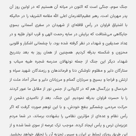
جنگ سوم، جنگی است که اکنون در میانه آن هستیم که در اولین روز آن
پدر مهربان امت، رهبر عظیم‌القدرمان اعلی الله مقامه ‌الشریف را در حالیکه
با اشتیاق فراوان در رأس قافله‌ای از شهیدان در سفری آسمانی بسوی
جایگاهی می‌شتافت که برایش در سایه رحمت الهی و قرب انوار طیّبه و در
عِداد‌ صدیقین و شهداء در نظر گرفته شده بود، با چشمانی اشکبار و قلوبی
محزون و شکسته بدرقه کردیم. همچنین از همان روز به بعد بتدریج
شهداء دیگر این جنگ از جمله نونهالان مدرسه شجره طیبه میناب و
ستارگان دلیر و مظلوم ناوشکن دنا و فرماندهان و رزمندگان شهید سپاه و
ارتش و فراجا و بسیج و سربازان گمنام و مرزبانان دلیر و سائر آحاد ملت از
خردسال و بزرگسال هم که در کاروانی از جنس نور از مقابل ما عبور کردند
را با حسرت فراوان بدرقه نمودیم. این جنگ، بعد از ناامیدی دشمن از
حرکت مردمی چشمگیر بنفع خودش، و با این توهم صورت گرفت که اگر
رأس نظام و عده‌ای از مؤثرین نظامی را بشهادت برساند، در شما مردم
عزیزمان ترس و یأس ایجاد کرده، موجب ترک عرصه از سوی شما شده و از
این طریق رویای تسلط بر ایران و سپس تجزیه آن را تحقق خواهد بخشید.