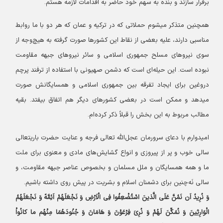
برقرار سازند و بنده به سهم خود حاضر به اقدامات لازمه هستم.
همچنین متذکر میشوم حملاتی که در ترکیه و عمان که هر دو با ما روابط
مناسبی دارند، علیه بعضی از نقاط این کشورها صورت گرفته به هیچ‌وجه از
سوی نیروهای مسلح جمهوری اسلامی و سائر نیروهای جبهه مقاومت
نبوده است. این حیله‌ای است که دشمن صهیونی با استفاده از ترفند پرچم
دروغین برای ایجاد تفرقه بین جمهوری اسلامی و همسایگانش صورت
میدهد و ممکن است در بعضی کشورهای دیگر هم اتفاق بیفتد. بقیه
مطالب مربوط به این بخش را قبلاً ذکر کرده‌ام.
امیدوارم با دعای سرورمان عجل‌الله تعالی فرجه و عنایت حضرت باریتعالی
سالی خوب و پر از پیروزی و انواع گشایش‌های مادی و معنوی برای ملت
ما و همه همسایگان و ملل مسلمان و بخصوص عناصر جبهه مقاومت، و
سالی نَه‌چنین برای دشمنان اسلام و بشریت در پیش روی داشته باشیم.
وَ نُرِیدُ اَن نَمُنَّ عَلَی الَّذینَ اسْتُضْعِفُوا فِی الْاَرْضِ وَ نَجْعَلَهُمْ اَئِمَّهً وَ نَجْعَلَهُمُ
الْوَارِثِینَ وَ نُمَکِّنَ لَهُمْ وَ نُرِیَ فِرْعَوْنَ وَ هَامَانَ وَ جُنُودَهُمَا مِنْهُم ما کانُواْ