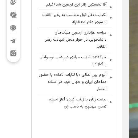
آقا نخستین زائر این اربعین شد+فیلم
تکذیب نقل قول منتسب به رهبر انقلاب
از سوی دفتر معظم‌له
مراسم عزاداری اربعین هیأت‌های
دانشجویی در جوار محل شهادت رهبر
انقلاب
«نوگفته»؛ شهاب مرادی دورهمی نوجوانان
را آغاز کرد
آلبوم بین‌المللی «یا لثارات الامام» با حضور
مداحان ایران و جهان عرب در آستانه
انتشار
بیعت زنان با زینب کبری؛ آغازِ احیای
تمدنِ مهدوی به دستِ زن