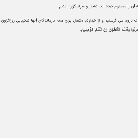
ه آن را محکوم کرده اند. تشکر و سپاسگزاری کنیم.
ک درود می فرستیم و از خداوند متعال برای همه بازماندگان آنها شکیبایی روزافزون 
ْتُمُ الْأَعْلَوْنَ إِنْ کُنْتُمْ مُؤْمِنِینَ.