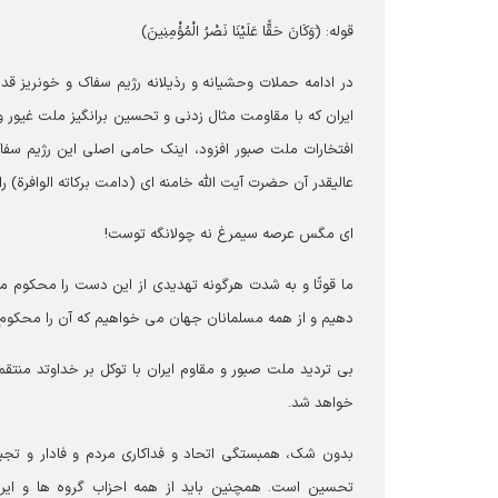
قوله: (َوَکَانَ حَقًّا عَلَیْنَا نَصْرُ الْمُؤْمِنِینَ)
در ادامه حملات وحشیانه و رذیلانه رژیم سفاک و خونریز 
ایران که با مقاومت مثال زدنی و تحسین برانگیز ملت غیور
افتخارات ملت صبور افزود، اینک حامی اصلی این رژیم سفا
عالیقدر آن حضرت آیت الله خامنه ای (دامت برکاته الوافرة) را
ای مگس عرصه سیمرغ نه چولانگه توست!
ما قوتًا و به شدت هرگونه تهدیدی از این دست را محکوم م
دهیم و از همه مسلمانان جهان می خواهیم که آن را محکوم 
بی تردید ملت صبور و مقاوم ایران با توکل بر خداوتد منت
خواهد شد.
بدون شک، همبستگی اتحاد و فداکاری مردم و فادار و تجی
تحسین است. همچنین باید از همه احزاب گروه ها و ایرا