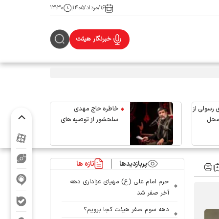
۱۶/مرداد/۱۴۰۵
۱۳:۳۰
خبرنگار هیئت
 رسولی از
خاطره حاج مهدی
محل
سلحشور از توصیه های
رهبر شهید انقلاب
پربازدیدها
تازه ها
حرم امام علی (ع) مهیای عزاداری دهه
آخر صفر شد
دهه سوم صفر هیئت کجا برویم؟