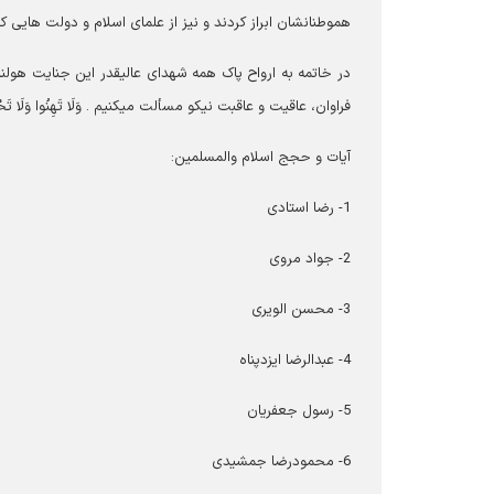
هموطنانشان ابراز کردند و نیز از علمای اسلام و دولت هایی ک
در خاتمه به ارواح پاک همه شهدای عالیقدر این جنایت هولنا
فراوان، عاقیت و عاقبت نیکو مسألت میکنیم . وَلَا تَهِنُوا وَلَا تَحْزَنُوا وَأَن
آیات و حجج اسلام والمسلمین:
1- رضا استادی
2- جواد مروی
3- محسن الویری
4- عبدالرضا ایزدپناه
5- رسول جعفریان
6- محمودرضا جمشیدی