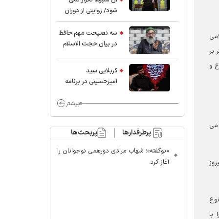
شود/ روایتی از دوران
کودکی و نوجوانی این
واعظ بزرگ و نویسنده و
سه نصیحت مهم حافظ
امی
پژوهشگر جهان اسلام
در بیان حجت الاسلام
 بر
موسوی مطلق
ع و
کربلایی سید
امیر‌حسینی در برنامه
ایران حسین(ع):
محسن چاوشی چه
بیشتر
خوب گفت که مردم خدا
مراقب ماست/ مردم
 می
پرطرفدارها
پربحث‌ها
دهن تفرقه افکنان بزنند
«نوگفته»؛ شهاب مرادی دورهمی نوجوانان را
آغاز کرد
روز
نوع
 با