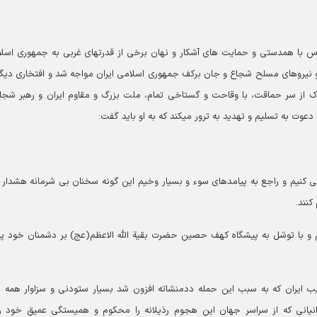
قدس با همدستی و حمایت های آشکار و نهان برخی از قدرتهای غربی به جمهوری اسل
 و نیروهای مسلح شجاع و جان برکف جمهوری اسلامی ایران مواجه شد و افتخاری دیگر
ک از سر حماقت، با وقاحت و گستاخی تمام، ملت بزرگ و مقاوم ایران و رهبر شجا
 دعوت به تسلیم و تهدید به ترور میکند که به او باید گفت:
ی کنیم و راجع به پیامدهای سوء و بسیار وخیم این گونه سخنان بی شرمانه هشدار
کنند.
قم و با توشل به پیشگاه کهف حصین حضرت بقیة الله الاعظم(عج) بر دشمنان خود پی
ب ایران که به سبب این حمله ددمنشاته افزون شد بسیار ستودنی و سزاوار همه 
نیانی که از سراسر جهان این هجوم رذیلانه را محکوم و همیستگی عمیق خود را