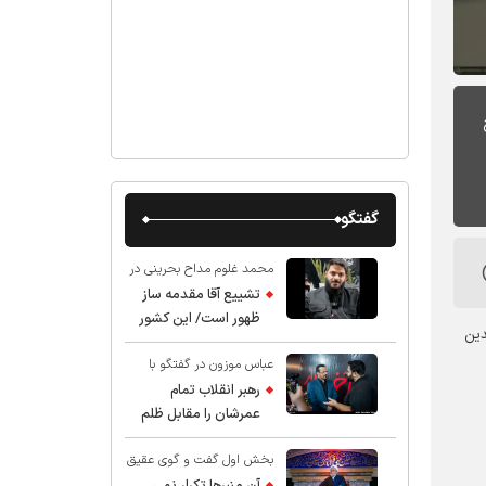
گفتگو
محمد غلوم مداح بحرینی در
گفت و گو با عقیق:
تشییع آقا مقدمه ساز
ظهور است/ این کشور
دین
صاحب دارد
عباس موزون در گفتگو با
عقیق:
رهبر انقلاب تمام
عمرشان را مقابل ظلم
ایستادند پس نباید از
بخش اول گفت و گوی عقیق
شهادت ایشان شگفت
با استاد حسین انصاریان:
زده شد
آن منبرها تکرار نمی