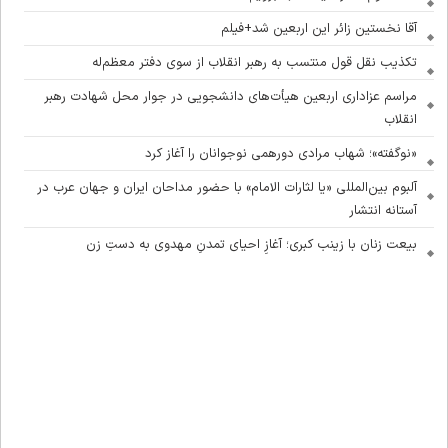
آقا نخستین زائر این اربعین شد+فیلم
تکذیب نقل قول منتسب به رهبر انقلاب از سوی دفتر معظم‌له
مراسم عزاداری اربعین هیأت‌های دانشجویی در جوار محل شهادت رهبر
انقلاب
«نوگفته»؛ شهاب مرادی دورهمی نوجوانان را آغاز کرد
آلبوم بین‌المللی «یا لثارات الامام» با حضور مداحان ایران و جهان عرب در
آستانه انتشار
بیعت زنان با زینب کبری؛ آغازِ احیای تمدنِ مهدوی به دستِ زن