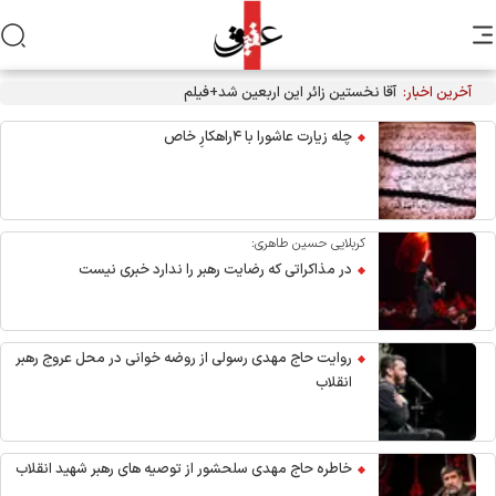
آخرین اخبار:
آقا نخستین زائر این اربعین شد+فیلم
چله زیارت عاشورا با ۴راهکارِ خاص
کربلایی حسین طاهری:
در مذاکراتی که رضایت رهبر را ندارد خبری نیست
روایت حاج مهدی رسولی از روضه خوانی در محل عروج رهبر
انقلاب
خاطره حاج مهدی سلحشور از توصیه های رهبر شهید انقلاب