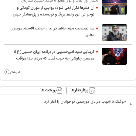
بخش اول گفت و گوی عقیق با استاد حسین انصاریان:
آن منبرها تکرار نمی شود/ روایتی از دوران کودکی و
نوجوانی این واعظ بزرگ و نویسنده و پژوهشگر جهان
اسلام
سه نصیحت مهم حافظ در بیان حجت الاسلام موسوی
مطلق
کربلایی سید امیر‌حسینی در برنامه ایران حسین(ع):
محسن چاوشی چه خوب گفت که مردم خدا مراقب
ماست/ مردم دهن تفرقه افکنان بزنند
بیشتر
پرطرفدارها
پربحث‌ها
«نوگفته»؛ شهاب مرادی دورهمی نوجوانان را آغاز کرد