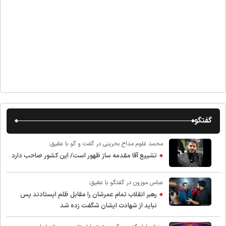
گفتگو
محمد غلوم مداح بحرینی در گفت و گو با عقیق:
تشییع آقا مقدمه ساز ظهور است/ این کشور صاحب دارد
عباس موزون در گفتگو با عقیق:
رهبر انقلاب تمام عمرشان را مقابل ظلم ایستادند پس
نباید از شهادت ایشان شگفت زده شد