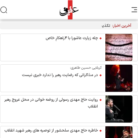
آخرین اخبار:
تکذیب نقل قول منتسب به رهبر انقلاب از سوی دفتر معظم‌له
چله زیارت عاشورا با ۴راهکارِ خاص
کربلایی حسین طاهری:
در مذاکراتی که رضایت رهبر را ندارد خبری نیست
روایت حاج مهدی رسولی از روضه خوانی در محل عروج رهبر
انقلاب
خاطره حاج مهدی سلحشور از توصیه های رهبر شهید انقلاب