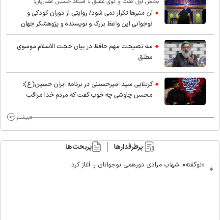
بخش اول گفت و گوی عقیق با استاد حسین انصاریان:
آن منبرها تکرار نمی شود/ روایتی از دوران کودکی و
نوجوانی این واعظ بزرگ و نویسنده و پژوهشگر جهان
اسلام
سه نصیحت مهم حافظ در بیان حجت الاسلام موسوی
مطلق
کربلایی سید امیر‌حسینی در برنامه ایران حسین(ع):
محسن چاوشی چه خوب گفت که مردم خدا مراقب
ماست/ مردم دهن تفرقه افکنان بزنند
بیشتر
پرطرفدارها
پربحث‌ها
«نوگفته»؛ شهاب مرادی دورهمی نوجوانان را آغاز کرد