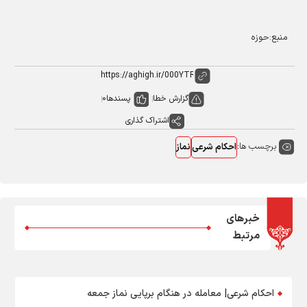
منبع:حوزه
گزارش خطا
پسندها
0
اشتراک گذاری
برچسب ها:
احکام شرعی
نماز
خبرهای
مرتبط
احکام شرعی| معامله در هنگام برپایی نماز جمعه