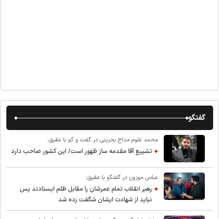
گفتگو
محمد غلوم مداح بحرینی در گفت و گو با عقیق:
تشییع آقا مقدمه ساز ظهور است/ این کشور صاحب دارد
عباس موزون در گفتگو با عقیق:
رهبر انقلاب تمام عمرشان را مقابل ظلم ایستادند پس
نباید از شهادت ایشان شگفت زده شد