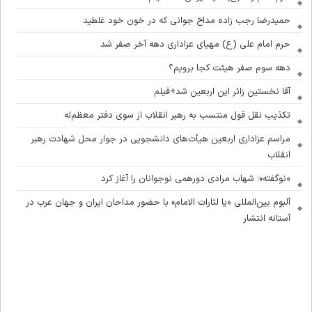
حمیدرضا رجب زاده مداح جوانی که در خون خود غلطید
حرم امام علی (ع) مهیای عزاداری دهه آخر صفر شد
دهه سوم صفر هیئت کجا برویم؟
آقا نخستین زائر این اربعین شد+فیلم
تکذیب نقل قول منتسب به رهبر انقلاب از سوی دفتر معظم‌له
مراسم عزاداری اربعین هیأت‌های دانشجویی در جوار محل شهادت رهبر
انقلاب
«نوگفته»؛ شهاب مرادی دورهمی نوجوانان را آغاز کرد
آلبوم بین‌المللی «یا لثارات الامام» با حضور مداحان ایران و جهان عرب در
آستانه انتشار