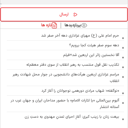
پربازدیدها
تازه ها
حرم امام علی (ع) مهیای عزاداری دهه آخر صفر شد
دهه سوم صفر هیئت کجا برویم؟
آقا نخستین زائر این اربعین شد+فیلم
تکذیب نقل قول منتسب به رهبر انقلاب از سوی دفتر معظم‌له
مراسم عزاداری اربعین هیأت‌های دانشجویی در جوار محل شهادت رهبر
انقلاب
«نوگفته»؛ شهاب مرادی دورهمی نوجوانان را آغاز کرد
آلبوم بین‌المللی «یا لثارات الامام» با حضور مداحان ایران و جهان عرب در
آستانه انتشار
بیعت زنان با زینب کبری؛ آغازِ احیای تمدنِ مهدوی به دستِ زن