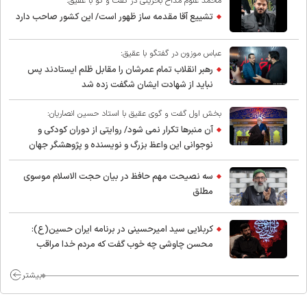
محمد غلوم مداح بحرینی در گفت و گو با عقیق:
تشییع آقا مقدمه ساز ظهور است/ این کشور صاحب دارد
عباس موزون در گفتگو با عقیق:
رهبر انقلاب تمام عمرشان را مقابل ظلم ایستادند پس
نباید از شهادت ایشان شگفت زده شد
بخش اول گفت و گوی عقیق با استاد حسین انصاریان:
آن منبرها تکرار نمی شود/ روایتی از دوران کودکی و
نوجوانی این واعظ بزرگ و نویسنده و پژوهشگر جهان
اسلام
سه نصیحت مهم حافظ در بیان حجت الاسلام موسوی
مطلق
کربلایی سید امیر‌حسینی در برنامه ایران حسین(ع):
محسن چاوشی چه خوب گفت که مردم خدا مراقب
ماست/ مردم دهن تفرقه افکنان بزنند
بیشتر