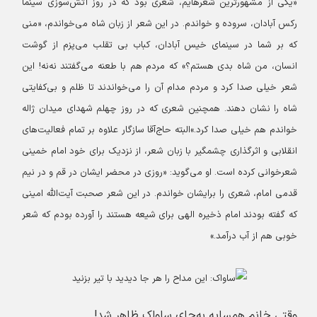
«یکی از مشهورترین شعرهایم، شعری بود که در روز آتش‌سوزی سینما
رکس آبادان، سروده و خواندم. در این شعر از زبان شاه می‌خواندم، «منی
که بر شما در سینمای خیس آبادان، کباب بی تقلب می‌پزم از گوشت
انسان، من شاه بدی هستم؟» که مردم هم با طعنه می‌گفتند نه‌نه! این
شعر خیلی صدا کرد و مردم مدام آن را می‌خواندند تا ظلم و بی‌کفایتی
شاه را نشان دهند. همچنین شعری که در روز چهلم شهدای میدان ژاله
خواندم هم خیلی صدا کرد.»
البته حاج‌آقا سازگار علاوه بر تمام فعالیت‌های
انقلابی و اثرگذاری چشمگیر با زبان شعر، از نزدیک برای خود امام خمینی
شعرخوانی کرده است. او می‌گوید: «روزی در محضر ایشان در قم و در نیم
قدمی امام، شعری را برایشان خواندم. در این شعر صحبت آیت‌الله امینی
که گفته بودند امام ذخیره الهی برای شیعه هستند را آورده بودم که شعر
خوبی هم از آب درآمد.»
وقتی خانم همسایه به‌جای ساواک ظاهر شد!