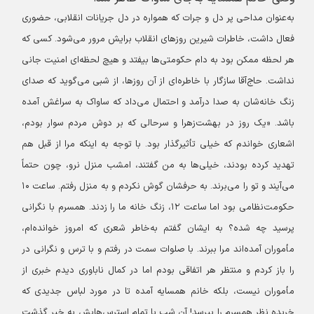
به‌عنوان مداحی پر دل و جرات که همواره در دل جریانات انقلابی، حضوری
فعال داشت، خاطرات شیرین روزهای انقلاب برایش مرور می‌شود. کسی که
هر لحظه ممکن بود به دام حکومتی‌ها بیفتد و هیچ لحظه‌ای امنیت جانی
نداشت. حاج‌آقا سازگار با خاطره‌ای از آن روزها، از شبی می‌گوید که صدای
زنگ خانه‌شان به صدا درآمد و احتمال می‌داد که ساواک به سراغش آمده
باشد. «یک روز در بهشت‌زهرا و سرحالی که بر دوش مردم سوار بودم،
اشعاری خواندم که خیلی تأثیرگذار بود. با توجه به اینکه مرا از قبل هم
تهدید کرده بودند، خیلی‌ها به من گفتند، امشب منزل نرو، چون حتماً
می‌آیند و تو را می‌برند. به حرفشان گوش نکردم و به منزل رفتم. ساعت ۱۰
حکومت‌نظامی بود اما ساعت ۱۲، زنگ خانه ما را زدند. همسرم با نگرانی
پرسید چه شده؟ به ایشان گفتم به‌خاطر شعری که امروز خوانده‌ام،
مأموران آمده‌اند مرا ببرند. با صلوات سمت در رفتم و با ترس و نگرانی در
را باز کردم و منتظر هر اتفاقی بودم اما در کمال ناباوری دیدم خبری از
مأموران نیست، بلکه خانم همسایه آمده تا در مورد لباس جدیدی که
خریده نظر همسرم را بپرسد! آن شب با تمام استرس‌هایش به خیر گذشت