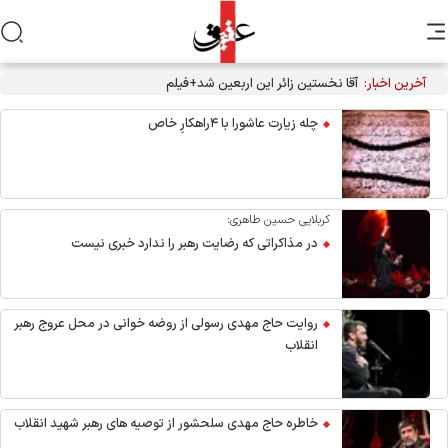
آخرین اخبار:
آقا نخستین زائر این اربعین شد+فیلم
چله زیارت عاشورا با ۴راهکارِ خاص
کربلایی حسین طاهری:
در مذاکراتی که رضایت رهبر را ندارد خبری نیست
روایت حاج مهدی رسولی از روضه خوانی در محل عروج رهبر
انقلاب
خاطره حاج مهدی سلحشور از توصیه های رهبر شهید انقلاب