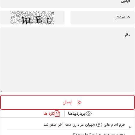
پربازدیدها
تازه ها
حرم امام علی (ع) مهیای عزاداری دهه آخر صفر شد
دهه سوم صفر هیئت کجا برویم؟