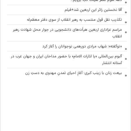
آقا نخستین زائر این اربعین شد+فیلم
تکذیب نقل قول منتسب به رهبر انقلاب از سوی دفتر معظم‌له
مراسم عزاداری اربعین هیأت‌های دانشجویی در جوار محل شهادت رهبر
انقلاب
«نوگفته»؛ شهاب مرادی دورهمی نوجوانان را آغاز کرد
آلبوم بین‌المللی «یا لثارات الامام» با حضور مداحان ایران و جهان عرب در
آستانه انتشار
بیعت زنان با زینب کبری؛ آغازِ احیای تمدنِ مهدوی به دستِ زن