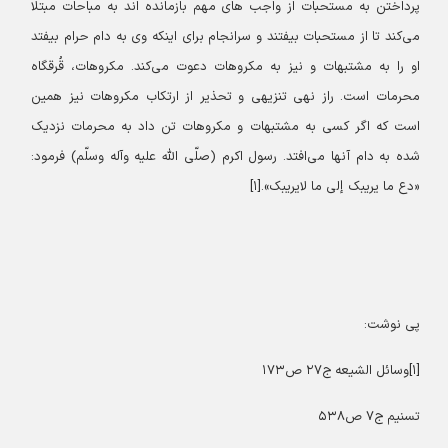
پرداختن به مستحبات از واجب های مهم بازمانده اند به مباحات مبتلا
می‌کند تا از مستحبات بیفتند و سرانجام برای اینکه وی به دام حرام بیفتد
او را به مشتبهات و نیز به مکروهات دعوت می‌کند. مکروهات، قُرقگاه
محرمات است. راز نهی تنزیهی و تحذیر از ارتکاب مکروهات نیز همین
است که اگر کسی به مشتبهات و مکروهات تن داد به محرمات نزدیک
شده به دام آنها می‌افتد. رسول اکرم (صلّی الله علیه وآله وسلّم) فرمود:
«دع ما یریبک إلی ما لایریبک».[۱]
پی نوشت:
[۱]وسائل الشیعه ج۲۷ ص۱۷۳
تسنیم ج۷ ص۵۳۸