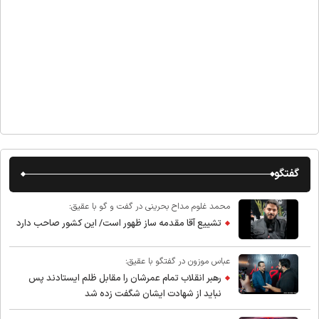
گفتگو
محمد غلوم مداح بحرینی در گفت و گو با عقیق:
تشییع آقا مقدمه ساز ظهور است/ این کشور صاحب دارد
عباس موزون در گفتگو با عقیق:
رهبر انقلاب تمام عمرشان را مقابل ظلم ایستادند پس
نباید از شهادت ایشان شگفت زده شد