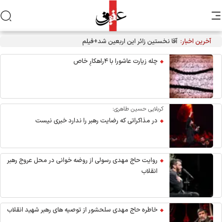
آخرین اخبار:
آقا نخستین زائر این اربعین شد+فیلم
چله زیارت عاشورا با ۴راهکارِ خاص
کربلایی حسین طاهری:
در مذاکراتی که رضایت رهبر را ندارد خبری نیست
روایت حاج مهدی رسولی از روضه خوانی در محل عروج رهبر
انقلاب
خاطره حاج مهدی سلحشور از توصیه های رهبر شهید انقلاب