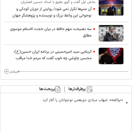
بخش اول گفت و گوی عقیق با استاد حسین انصاریان:
آن منبرها تکرار نمی شود/ روایتی از دوران کودکی و
نوجوانی این واعظ بزرگ و نویسنده و پژوهشگر جهان
اسلام
سه نصیحت مهم حافظ در بیان حجت الاسلام موسوی
مطلق
کربلایی سید امیر‌حسینی در برنامه ایران حسین(ع):
محسن چاوشی چه خوب گفت که مردم خدا مراقب
ماست/ مردم دهن تفرقه افکنان بزنند
بیشتر
پرطرفدارها
پربحث‌ها
«نوگفته»؛ شهاب مرادی دورهمی نوجوانان را آغاز کرد